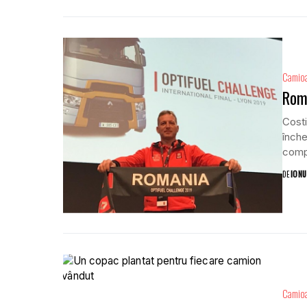
Camio
Româ
Costi
înche
compe
DE
IONU
Camio