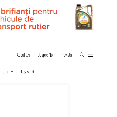
About Us
Despre Noi
Revista
rtatori
Logistică