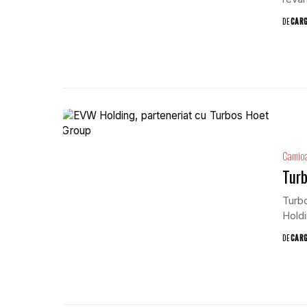
DE
CAR
Camio
Turb
Turb
Holdi
DE
CAR