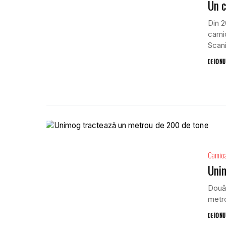
Un c
Din 2
camio
Scani
DE
IONU
Camio
Uni
Două
metro
DE
IONU