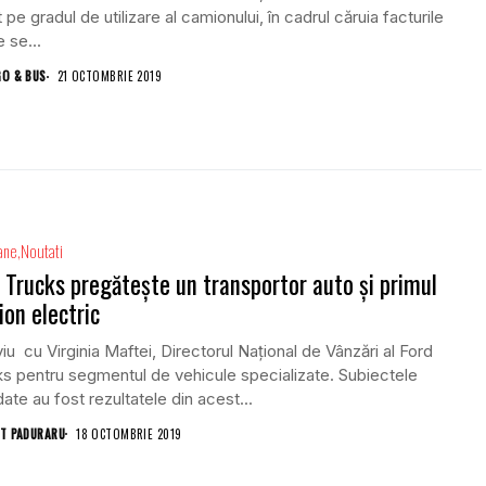
 pe gradul de utilizare al camionului, în cadrul căruia facturile
e se...
GO & BUS
21 OCTOMBRIE 2019
ane
Noutati
 Trucks pregătește un transportor auto și primul
on electric
viu cu Virginia Maftei, Directorul Național de Vânzări al Ford
s pentru segmentul de vehicule specializate. Subiectele
ate au fost rezultatele din acest...
T PADURARU
18 OCTOMBRIE 2019