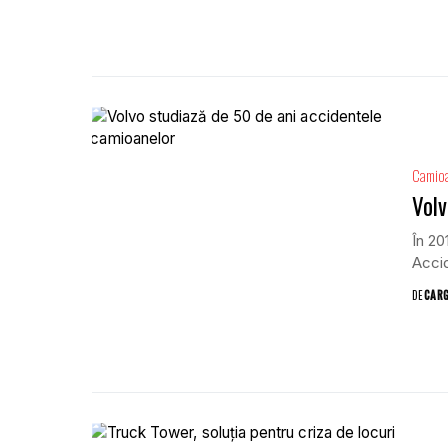
Camio
Volv
În 20
Accid
DE
CAR