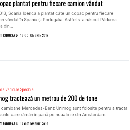
opac plantat pentru fiecare camion vândut
013, Scania Iberica a plantat câte un copac pentru fiecare
n vândut în Spania și Portugalia. Astfel s-a născut Pădurea
a din...
T PADURARU
16 OCTOMBRIE 2019
ane
Vehicule Speciale
mog tractează un metrou de 200 de tone
 camioane Mercedes-Benz Unimog sunt folosite pentru a tracta
urile care rămân în pană pe noua linie din Amsterdam.
T PADURARU
14 OCTOMBRIE 2019