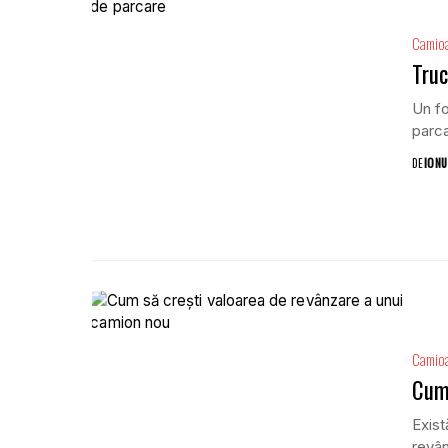
Camio
Truc
Un fo
parca
DE
IONU
Camio
Cum 
Exist
revân