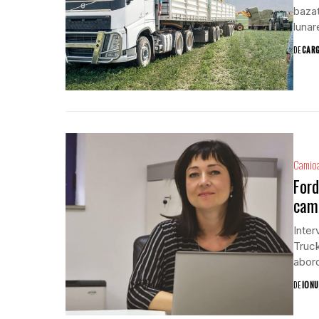
bazat
lunar
DE
CAR
Camio
Ford
cami
Inter
Truck
abord
DE
IONU