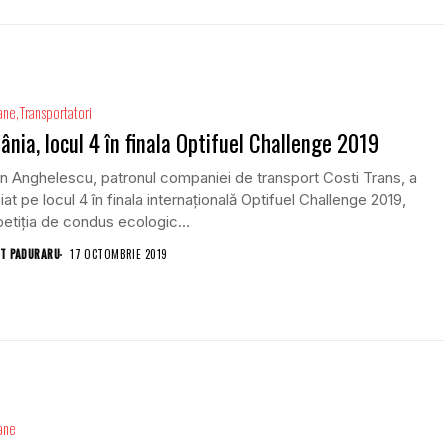
ane
Transportatori
nia, locul 4 în finala Optifuel Challenge 2019
n Anghelescu, patronul companiei de transport Costi Trans, a
iat pe locul 4 în finala internațională Optifuel Challenge 2019,
tiția de condus ecologic...
T PADURARU
17 OCTOMBRIE 2019
ane