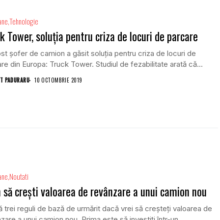
ane
Tehnologie
k Tower, soluția pentru criza de locuri de parcare
st șofer de camion a găsit soluția pentru criza de locuri de
re din Europa: Truck Tower. Studiul de fezabilitate arată că...
T PADURARU
10 OCTOMBRIE 2019
ane
Noutati
să crești valoarea de revânzare a unui camion nou
ă trei reguli de bază de urmărit dacă vrei să creșteți valoarea de
zare a unui camion nou. Prima este să investiți într-un...