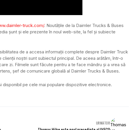
ww.daimler-truck.com/
. Noutățile de la Daimler Trucks & Buses
a șunt și ele prezente în noul web-site, la fel și subiecte
posibilitatea de a accesa informații complete despre Daimler Truck
ienții noștri sunt subiectul principal. De aceea arătăm, într-o
ecare zi. Filmele sunt făcute pentru a te face mândru și a vrea să
an Martens, șef de comunicare globală al Daimler Trucks & Buses.
i disponibil pe cele mai populare dispozitive electronice.
URMĂTOR
e
Thomas Hilse este noul președinte al IVECO