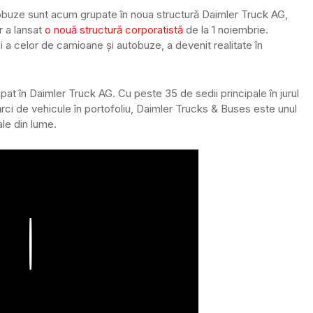
tobuze sunt acum grupate în noua structură Daimler Truck AG,
r a lansat
o nouă structură corporatistă
de la 1 noiembrie.
și a celor de camioane și autobuze, a devenit realitate în
pat în Daimler Truck AG. Cu peste 35 de sedii principale în jurul
ărci de vehicule în portofoliu, Daimler Trucks & Buses este unul
le din lume.
Play