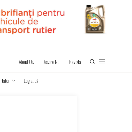
About Us
Despre Noi
Revista
rtatori
Logistică