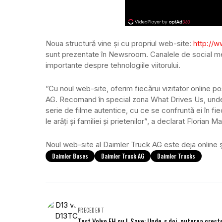
Noua structură vine și cu propriul web-site:
http://w
sunt prezentate în Newsroom. Canalele de social medi
importante despre tehnologiile viitorului.
”Cu noul web-site, oferim fiecărui vizitator online 
AG. Recomand în special zona What Drives Us, unde cl
serie de filme autentice, cu ce se confruntă ei în fi
le arăți și familiei și prietenilor”, a declarat Flori
Noul web-site al Daimler Truck AG este deja online ș
Daimler Buses
Daimler Truck AG
Daimler Trucks
PRECEDENT
Test Volvo FH cu I-Save: Unde-s doi, puterea creșt