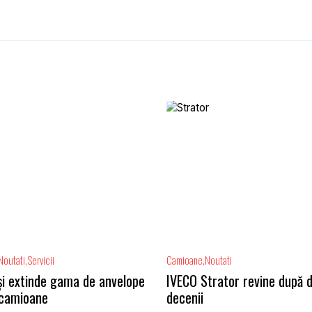
Noutati
Servicii
Camioane
Noutati
își extinde gama de anvelope
IVECO Strator revine după 
 camioane
decenii