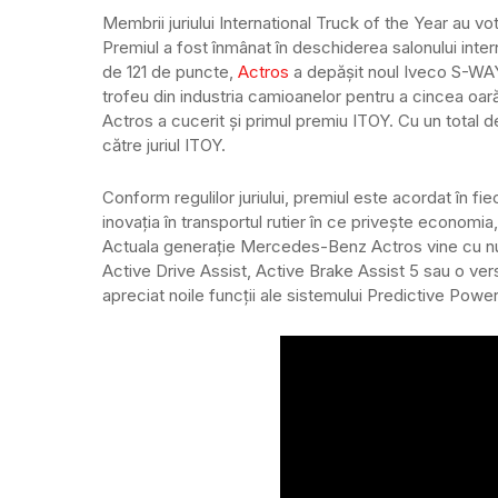
Membrii juriului International Truck of the Year au
Premiul a fost înmânat în deschiderea salonului inte
de 121 de puncte,
Actros
a depășit noul Iveco S-WAY
trofeu din industria camioanelor pentru a cincea oa
Actros a cucerit și primul premiu ITOY. Cu un tota
către juriul ITOY.
Conform regulilor juriului, premiul este acordat în f
inovația în transportul rutier în ce privește economia,
Actuala generație Mercedes-Benz Actros vine cu n
Active Drive Assist, Active Brake Assist 5 sau o versiu
apreciat noile funcții ale sistemului Predictive Powe