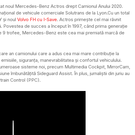
 votat noul Mercedes-Benz Actros drept Camionul Anului 2020.
rnațional de vehicule comerciale Solutrans de la Lyon.
Cu un total
 și noul
Volvo FH cu I-Save
. Actros primește cel mai râvnit
ră. Povestea de succes a început în 1997, când prima generație
l de 9 trofee, Mercedes-Benz este cea mai premiată marcă de
iecare an camionului care a adus cea mai mare contribuție la
 emisiile, siguranța, manevrabilitatea și confortul vehiculului.
umeroase sisteme noi, precum Multimedia Cockpit, MirrorCam,
ne îmbunătățită Sideguard Assist. În plus, jurnaliștii din juriu au
rtrain Control (PPC).
Play