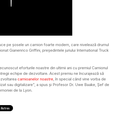
ce pe șosele un camion foarte modern, care nivelează drumul
nat Gianenrico Griffini, președintele juriului International Truck
ecunoscut eforturile noastre din ultimii ani cu premiul Camionul
tregii echipe de dezvoltare. Acest premiu ne încurajează să
ezvoltarea
camioanelor noastre
, în special când vine vorba de
at sau digitalizare”, a spus și Profesor Dr. Uwe Baake, Șef de
moniei de la Lyon.
l Actros