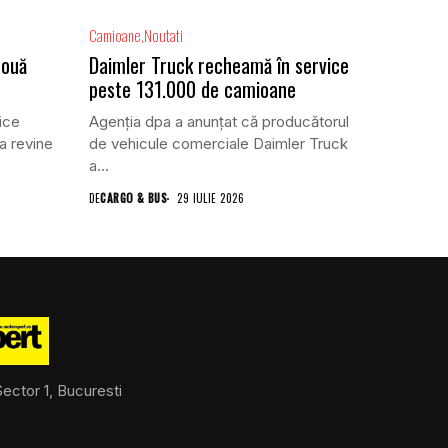
Camioane
Noutati
două
Daimler Truck recheamă în service
peste 131.000 de camioane
ice
Agenția dpa a anunțat că producătorul
a revine
de vehicule comerciale Daimler Truck
a...
DE
CARGO & BUS
29 IULIE 2026
ector 1, Bucuresti