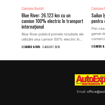
Camioane
Noutati
Camioane
Blue River: 26.123 km cu un
Sailun 
camion 100% electric în transport
pentru
internațional
Prin cea
gamei de
Blue River publică primele rezultate ale
comercia
utilizării unui camion 100% electric în...
DE
CARGO &
DE
CARGO & BUS
5 AUGUST 2026
Email:
office@aut