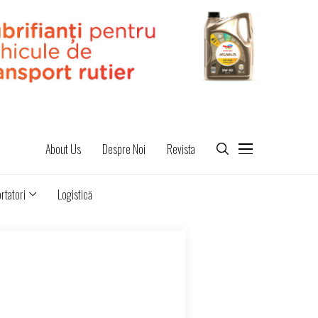
About Us
Despre Noi
Revista
rtatori
Logistică