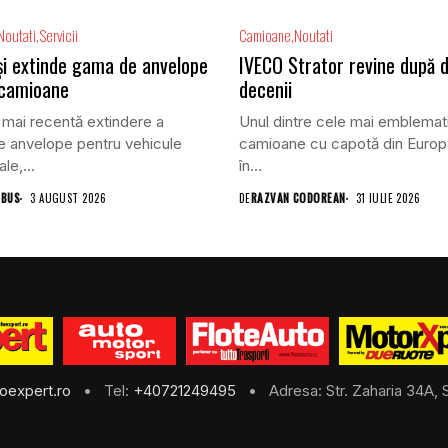
Noutati
Servicii
Camioane
Noutati
își extinde gama de anvelope
IVECO Strator revine după 
 camioane
decenii
 mai recentă extindere a
Unul dintre cele mai emblemat
 anvelope pentru vehicule
camioane cu capotă din Europ
le,...
în...
 BUS
3 AUGUST 2026
DE
RAZVAN CODOREAN
31 IULIE 2026
oexpert.ro
• Tel:
+40721249495
• Adresa: Str. Zaharia 34A, S