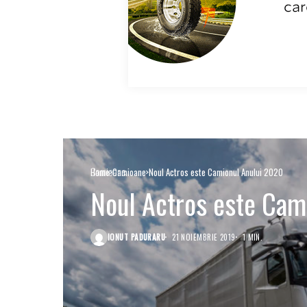
Camioane
Home
Camioane
Noul Actros este Camionul Anului 2020
Noul Actros este Cam
IONUT PADURARU
21 NOIEMBRIE 2019
1 MIN.