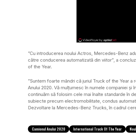
”Cu introducerea noului Actros, Mercedes-Benz adu
către conducerea automatizată din viitor”, a concluzio
of the Year.
”Suntem foarte mândri că juriul Truck of the Year a r
Anului 2020. Vă mulțumesc în numele companiei și în
continuăm să folosim cele mai înalte standarde în d
subiecte precum electromobilitate, condus automatiz
Dezvoltare la Mercedes-Benz Trucks, în cadrul cere
Camionul Anului 2020
International Truck Of The Year
Nou