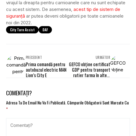
virajul la dreapta pentru camioanele care nu sunt echipate
cu acest sistem. De asemenea,
acest tip de sistem de
siguranță
ar putea deveni obligatorii pe toate camioanele
noi din 2022.
City Turn Assist
DAF
PRECEDENT
URMĂTOR
Prima comandă pentru
GEFCO obține certificat
autobuzul electric MAN
GDP pentru transport
Lion’s City E
rutier farma în alte 9
țări
COMENTAȚI?
Adresa Ta De Email Nu Va Fi Publicată.
Câmpurile Obligatorii Sunt Marcate Cu
*