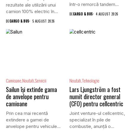
într-o remorcă tandem...
rezultate ale utilizării unui
camion 100% electric în...
DE
CARGO & BUS
4 AUGUST 2026
DE
CARGO & BUS
5 AUGUST 2026
Camioane
Noutati
Servicii
Noutati
Tehnologie
Sailun își extinde gama
Lars Ljungström a fost
de anvelope pentru
numit director general
camioane
(CFO) pentru cellcentric
Prin cea mai recentă
Joint venture-ul cellcentric,
extindere a gamei de
specializat în pile de
anvelope pentru vehicule
combustie, anunță o
comerciale,...
schimbare în...