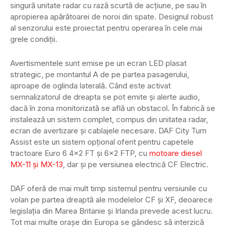
singură unitate radar cu rază scurtă de acțiune, pe sau în
apropierea apărătoarei de noroi din spate. Designul robust
al senzorului este proiectat pentru operarea în cele mai
grele condiții.
Avertismentele sunt emise pe un ecran LED plasat
strategic, pe montantul A de pe partea pasagerului,
aproape de oglinda laterală. Când este activat
semnalizatorul de dreapta se pot emite și alerte audio,
dacă în zona monitorizată se află un obstacol. În fabrică se
instalează un sistem complet, compus din unitatea radar,
ecran de avertizare și cablajele necesare. DAF City Turn
Assist este un sistem opțional oferit pentru capetele
tractoare Euro 6 4×2 FT și 6×2 FTP, cu
motoare diesel
MX-11 și MX-13
, dar și pe versiunea electrică CF Electric.
DAF oferă de mai mult timp sistemul pentru versiunile cu
volan pe partea dreaptă ale modelelor CF și XF, deoarece
legislația din Marea Britanie și Irlanda prevede acest lucru.
Tot mai multe orașe din Europa se gândesc să interzică