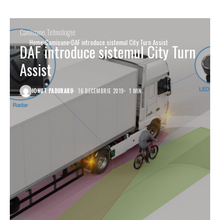
Camioane
Tehnologie
Home
Camioane
DAF introduce sistemul City Turn Assist
DAF introduce sistemul City Turn
Assist
IONUT PADURARU
16 DECEMBRIE 2019
1 MIN.