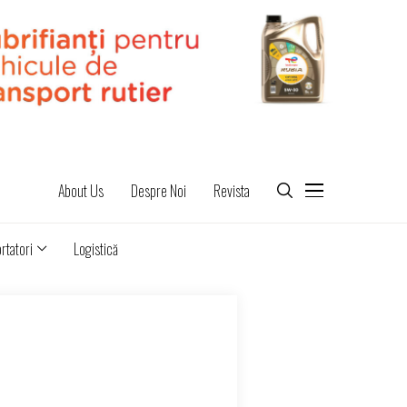
About Us
Despre Noi
Revista
rtatori
Logistică