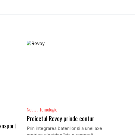
Noutati
Tehnologie
Proiectul Revoy prinde contur
ansport
Prin integrarea bateriilor și a unei axe
motrice electrice într-o remorcă