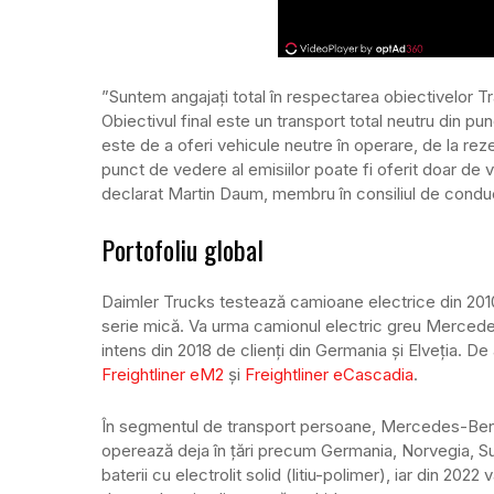
”Suntem angajați total în respectarea obiectivelor Tra
Obiectivul final este un transport total neutru din p
este de a oferi vehicule neutre în operare, de la rez
punct de vedere al emisiilor poate fi oferit doar de v
declarat Martin Daum, membru în consiliul de conduc
Portofoliu global
Daimler Trucks testează camioane electrice din 201
serie mică. Va urma camionul electric greu Merced
intens din 2018 de clienți din Germania și Elveția. 
Freightliner eM2
și
Freightliner eCascadia
.
În segmentul de transport persoane, Mercedes-Ben
operează deja în țări precum Germania, Norvegia, Su
baterii cu electrolit solid (litiu-polimer), iar din 202