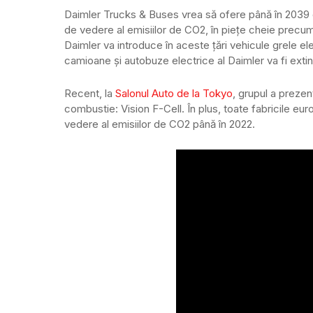
Daimler Trucks & Buses vrea să ofere până în 2039 
de vedere al emisiilor de CO2, în piețe cheie precu
Daimler va introduce în aceste țări vehicule grele ele
camioane și autobuze electrice al Daimler va fi exti
Recent, la
Salonul Auto de la Tokyo
, grupul a preze
combustie: Vision F-Cell. În plus, toate fabricile e
vedere al emisiilor de CO2 până în 2022.