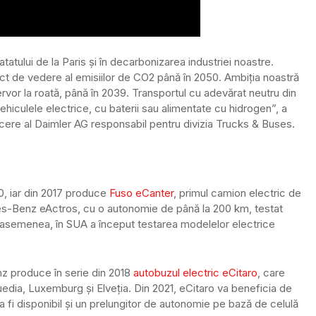
tatului de la Paris și în decarbonizarea industriei noastre.
unct de vedere al emisiilor de CO2 până în 2050. Ambiția noastră
ervor la roată, până în 2039. Transportul cu adevărat neutru din
ehiculele electrice, cu baterii sau alimentate cu hidrogen”, a
ere al Daimler AG responsabil pentru divizia Trucks & Buses.
0, iar din 2017 produce
Fuso eCanter
, primul camion electric de
es-Benz eActros, cu o autonomie de până la 200 km, testat
De asemenea, în SUA a început testarea modelelor electrice
z produce în serie din 2018
autobuzul electric eCitaro
, care
edia, Luxemburg și Elveția. Din 2021, eCitaro va beneficia de
2 va fi disponibil și un prelungitor de autonomie pe bază de celulă