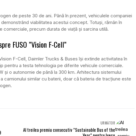
rogen de peste 30 de ani. Până în prezent, vehiculele companiei
demonstrând viabilitatea acestui concept. Totuși, rămân în
e comerciale, precum durata de viață și sarcina utilă.
spre FUSO ”Vision F-Cell”
Vision F-Cell, Daimler Trucks & Buses își extinde activitatea în
p pentru a testa tehnologia pe diferite vehicule comerciale.
W și o autonomie de până la 300 km. Arhitectura sistemului
a camionului similar cu baterii, doar că bateria de tracțiune este
rogen.
URMĂTOR
Al treilea premiu consecutiv ”Sustainable Bus of the
9
Year” pentru Iveco