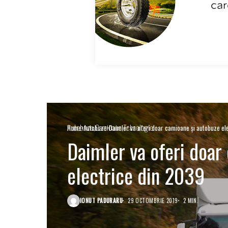
Autobuze
Camioane
Tehnologie
Home
Autobuze
Daimler va oferi doar camioane și autobuze el
Daimler va oferi doar
electrice din 2039
IONUT PADURARU
29 OCTOMBRIE 2019
2 MIN.