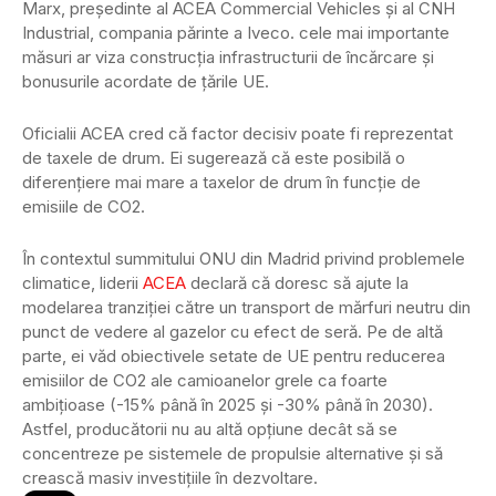
Marx, președinte al ACEA Commercial Vehicles și al CNH
Industrial, compania părinte a Iveco. cele mai importante
măsuri ar viza construcția infrastructurii de încărcare și
bonusurile acordate de țările UE.
Oficialii ACEA cred că factor decisiv poate fi reprezentat
de taxele de drum. Ei sugerează că este posibilă o
diferențiere mai mare a taxelor de drum în funcție de
emisiile de CO2.
În contextul summitului ONU din Madrid privind problemele
climatice, liderii
ACEA
declară că doresc să ajute la
modelarea tranziției către un transport de mărfuri neutru din
punct de vedere al gazelor cu efect de seră. Pe de altă
parte, ei văd obiectivele setate de UE pentru reducerea
emisiilor de CO2 ale camioanelor grele ca foarte
ambițioase (-15% până în 2025 și -30% până în 2030).
Astfel, producătorii nu au altă opțiune decât să se
concentreze pe sistemele de propulsie alternative și să
crească masiv investițiile în dezvoltare.