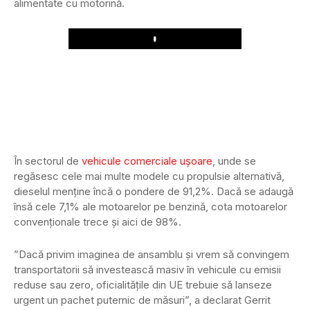
alimentate cu motorină.
Play
În sectorul de
vehicule comerciale ușoare
, unde se
regăsesc cele mai multe modele cu propulsie alternativă,
dieselul menține încă o pondere de 91,2%. Dacă se adaugă
însă cele 7,1% ale motoarelor pe benzină, cota motoarelor
convenționale trece și aici de 98%.
”Dacă privim imaginea de ansamblu și vrem să convingem
transportatorii să investească masiv în vehicule cu emisii
reduse sau zero, oficialitățile din UE trebuie să lanseze
urgent un pachet puternic de măsuri”, a declarat Gerrit