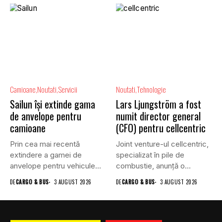
Camioane
Noutati
Servicii
Noutati
Tehnologie
Sailun își extinde gama
Lars Ljungström a fost
de anvelope pentru
numit director general
camioane
(CFO) pentru cellcentric
Prin cea mai recentă
Joint venture-ul cellcentric,
extindere a gamei de
specializat în pile de
anvelope pentru vehicule
combustie, anunță o
comerciale,...
schimbare în...
DE
CARGO & BUS
3 AUGUST 2026
DE
CARGO & BUS
3 AUGUST 2026