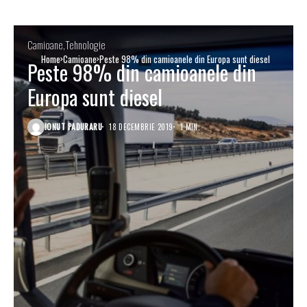
Camioane
Tehnologie
Home
Camioane
Peste 98% din camioanele din Europa sunt diesel
Peste 98% din camioanele din
Europa sunt diesel
IONUT PADURARU
18 DECEMBRIE 2019
1 MIN.