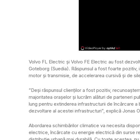
Volvo FL Electric și Volvo FE Electric au fost dezvol
Goteborg (Suedia). Răspunsul a fost foarte pozitiv, i
motor și transmisie, de accelerarea cursivă și de sil
”Deși răspunsul clienților a fost pozitiv, recunoaște
majoritatea orașelor și lucrăm alături de parteneri pu
lung pentru extinderea infrastructurii de încărcare a 
dezvoltare al acestei infrastructuri”, explică Jonas
Abordarea schimbărilor climatice va necesita disponi
electrice, încărcate cu energie electrică din surse r
distribuție urbană mai durabilă. Cu toate acestea, n