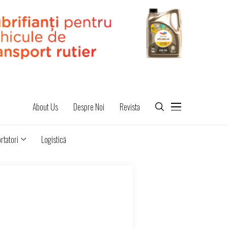
About Us
Despre Noi
Revista
rtatori
Logistică