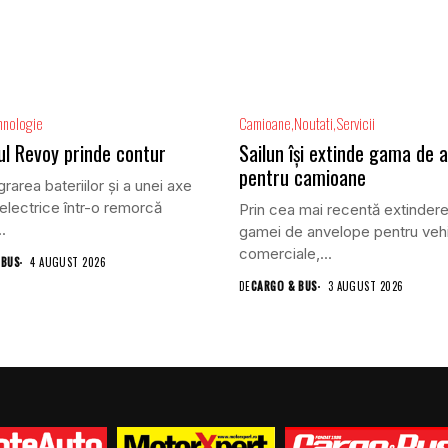
hnologie
Camioane
Noutati
Servicii
ul Revoy prinde contur
Sailun își extinde gama de 
pentru camioane
grarea bateriilor și a unei axe
electrice într-o remorcă
Prin cea mai recentă extindere
.
gamei de anvelope pentru veh
comerciale,...
 BUS
4 AUGUST 2026
DE
CARGO & BUS
3 AUGUST 2026