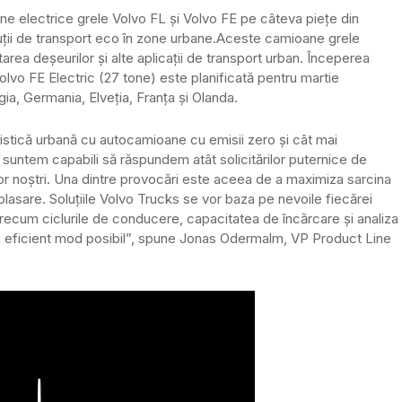
e electrice grele Volvo FL și Volvo FE pe câteva piețe din
ții de transport eco în zone urbane.
Aceste camioane grele
tarea deșeurilor și alte aplicații de transport urban. Începerea
olvo FE Electric (27 tone) este planificată pentru martie
ia, Germania, Elveția, Franța și Olanda.
istică urbană cu autocamioane cu emisii zero și cât mai
c suntem capabili să răspundem atât solicitărilor puternice de
ilor noștri. Una dintre provocări este aceea de a maximiza sarcina
plasare. Soluțiile Volvo Trucks se vor baza pe nevoile fiecărei
 precum ciclurile de conducere, capacitatea de încărcare și analiza
 mai eficient mod posibil”, spune Jonas Odermalm, VP Product Line