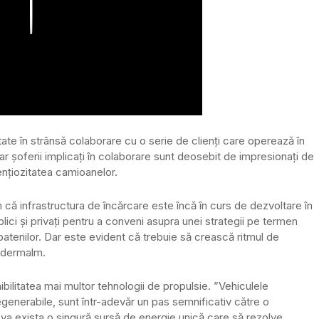
Play
tate în strânsă colaborare cu o serie de clienți care operează în
ar șoferii implicați în colaborare sunt deosebit de impresionați de
ențiozitatea camioanelor.
m că infrastructura de încărcare este încă în curs de dezvoltare în
blici și privați pentru a conveni asupra unei strategii pe termen
bateriilor. Dar este evident că trebuie să crească ritmul de
 Odermalm.
bilitatea mai multor tehnologii de propulsie. ”Vehiculele
egenerabile, sunt într-adevăr un pas semnificativ către o
u va exista o singură sursă de energie unică care să rezolve