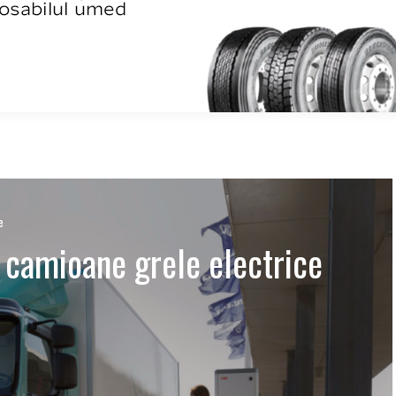
e
 camioane grele electrice