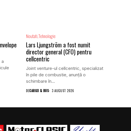
Noutati
Tehnologie
anvelope
Lars Ljungström a fost numit
director general (CFO) pentru
cellcentric
 a
icule
Joint venture-ul cellcentric, specializat
în pile de combustie, anunță o
schimbare în...
DE
CARGO & BUS
3 AUGUST 2026