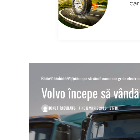
Camioane
Tehnologie
Home
Camioane
Volvo începe să vândă camioane grele electric
Volvo începe să vândă
IONUT PADURARU
7 NOIEMBRIE 2019
2 MIN.