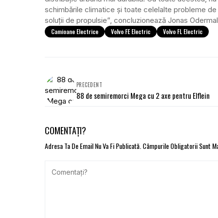
schimbările climatice și toate celelalte probleme de m
soluții de propulsie”, concluzionează Jonas Oderma
Camioane Electrice
Volvo FE Electric
Volvo FL Electric
PRECEDENT
88 de semiremorci Mega cu 2 axe pentru Elflein
COMENTAȚI?
Adresa Ta De Email Nu Va Fi Publicată.
Câmpurile Obligatorii Sunt 