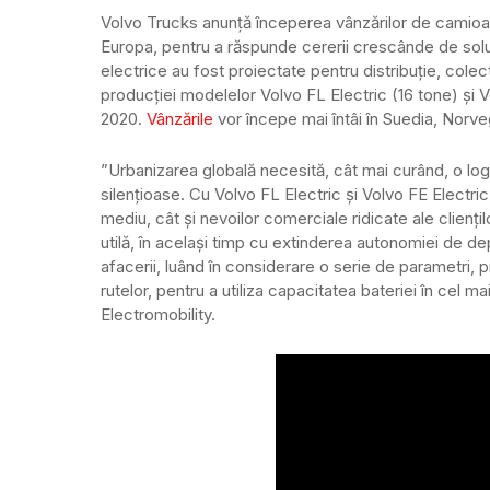
Volvo Trucks anunță începerea vânzărilor de camioan
Europa, pentru a răspunde cererii crescânde de solu
electrice au fost proiectate pentru distribuție, colec
producției modelelor Volvo FL Electric (16 tone) și V
2020.
Vânzările
vor începe mai întâi în Suedia, Norveg
”Urbanizarea globală necesită, cât mai curând, o log
silențioase. Cu Volvo FL Electric și Volvo FE Electri
mediu, cât și nevoilor comerciale ridicate ale clienț
utilă, în același timp cu extinderea autonomiei de de
afacerii, luând în considerare o serie de parametri,
rutelor, pentru a utiliza capacitatea bateriei în cel
Electromobility.