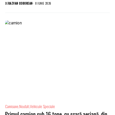
american Humble...
DE
RAZVAN CODOREAN
8 IUNIE 2026
Camioane
Noutati
Vehicule Speciale
Primul camion sub 16 tone, cu scară aeriană, din