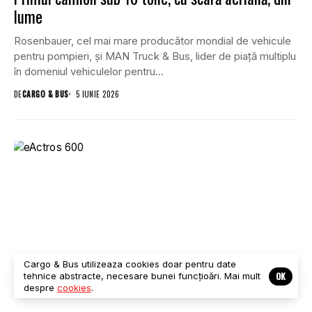
lume
Rosenbauer, cel mai mare producător mondial de vehicule
pentru pompieri, și MAN Truck & Bus, lider de piață multiplu
în domeniul vehiculelor pentru...
DE
CARGO & BUS
5 IUNIE 2026
Cargo & Bus utilizeaza cookies doar pentru date
OK
tehnice abstracte, necesare bunei funcțioări. Mai mult
despre
cookies
.