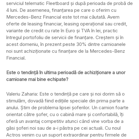
serviciul telematic Fleetboard și după perioada de probă de
4 luni. De asemenea, finanțarea pe care o oferim cu
Mercedes-Benz Financial este tot mai căutată. Avem
oferte de leasing financiar, leasing operațional sau credit,
variante de credit cu rate în Euro și TVA în lei, practic
întregul portofoliu de servicii de finanțare. Creștem și în
acest domeniu, în prezent peste 30% dintre camioanele
noi sunt achiziționate cu finanțare de la Mercedes-Benz
Financial.
Este o tendință în ultima perioadă de achiziționare a unor
camioane mai bine echipate?
Valeriu Zaharia: Este o tendință pe care și noi dorim să o
stimulăm, dovadă fiind edițiile speciale din prima parte a
anului. Știm de problema lipsei șoferilor. Un camion foarte
orientat către șofer, cu o cabină mare și confortabilă, îți
oferă un avantaj competitiv atunci când vine vorba de a
găsi șoferi noi sau de a-i păstra pe cei actuali. Cu noul
Actros venim cu un suport extraordinar pentru firmele de