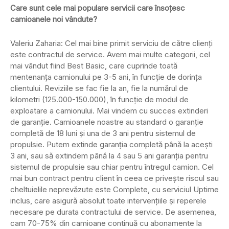
Care sunt cele mai populare servicii care însoțesc
camioanele noi vândute?
Valeriu Zaharia: Cel mai bine primit serviciu de către clienți
este contractul de service. Avem mai multe categorii, cel
mai vândut fiind Best Basic, care cuprinde toată
mentenanța camionului pe 3-5 ani, în funcție de dorința
clientului. Reviziile se fac fie la an, fie la numărul de
kilometri (125.000-150.000), în funcție de modul de
exploatare a camionului. Mai vindem cu succes extinderi
de garanție. Camioanele noastre au standard o garanție
completă de 18 luni și una de 3 ani pentru sistemul de
propulsie. Putem extinde garanția completă până la acești
3 ani, sau să extindem până la 4 sau 5 ani garanția pentru
sistemul de propulsie sau chiar pentru întregul camion. Cel
mai bun contract pentru client în ceea ce privește riscul sau
cheltuielile neprevăzute este Complete, cu serviciul Uptime
inclus, care asigură absolut toate intervențiile și reperele
necesare pe durata contractului de service. De asemenea,
cam 70-75% din camioane continuă cu abonamente la