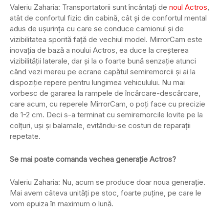
Valeriu Zaharia: Transportatorii sunt încântați de
noul Actros
,
atât de confortul fizic din cabină, cât și de confortul mental
adus de ușurința cu care se conduce camionul și de
vizibilitatea sporită față de vechiul model. MirrorCam este
inovația de bază a noului Actros, ea duce la creșterea
vizibilității laterale, dar și la o foarte bună senzație atunci
când vezi mereu pe ecrane capătul semiremorcii și ai la
dispoziție repere pentru lungimea vehiculului. Nu mai
vorbesc de gararea la rampele de încărcare-descărcare,
care acum, cu reperele MirrorCam, o poți face cu precizie
de 1-2 cm. Deci s-a terminat cu semiremorcile lovite pe la
colțuri, uși și balamale, evitându-se costuri de reparații
repetate.
Se mai poate comanda vechea generație Actros?
Valeriu Zaharia: Nu, acum se produce doar noua generație.
Mai avem câteva unități pe stoc, foarte puține, pe care le
vom epuiza în maximum o lună.