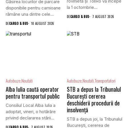
rovinietă și TollRo va începe
Găsirea locurilor de parcare
la 1 octombrie...
disponibile pentru camioane
rămâne una dintre cele
DE
CARGO & BUS
7 AUGUST 2026
mai...
DE
CARGO & BUS
10 AUGUST 2026
Autobuze
Noutati
Autobuze
Noutati
Transportatori
Alba Iulia caută operator
STB a depus la Tribunalul
pentru transportul public
București cererea
deschiderii procedurii de
Consiliul Local Alba Iulia a
insolvență
adoptat, vineri, o hotărâre
privind declararea stării...
STB a depus joi, la Tribunalul
Bucureşti, cererea de
DE
CARGO & BUS
7 AUGUST 2026