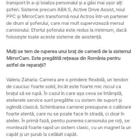
transport în a-și loializa personalul și a găsi mai ușor alți
șoferi. Sisteme precum ABA 5, Active Drive Assist, noul
PPC și MirrorCam transformă noul Actros într-un partener
de drum al șoferului, care mai mult supervizează mersul
camionului. Efortul șoferului este redus la minimum, dacă
folosește toate aceste sisteme de asistență.
Mulți se tem de ruperea unui braț de cameră de la sistemul
MirrorCam. Este pregătită rețeaua din România pentru
astfel de reparații?
Valeriu Zaharia: Camera are o prindere flexibilă, un tendon
de cauciuc foarte solid, încât este foarte mic riscul ca
brațul să se rupă. În cazul în care așa ceva se întâmplă,
atelierele service sunt pregătite cu sistem de suport și
oglindă clasică. Schimbarea camerei presupune o calibrare
foarte atentă, care nu se poate face în stradă, ci doar în
atelier. În primă fază, pentru punerea camionului pe roți, se
montează foarte rapid un sistem clasic, cu un magnet la un
capăt și un șurub la celălalt capăt.