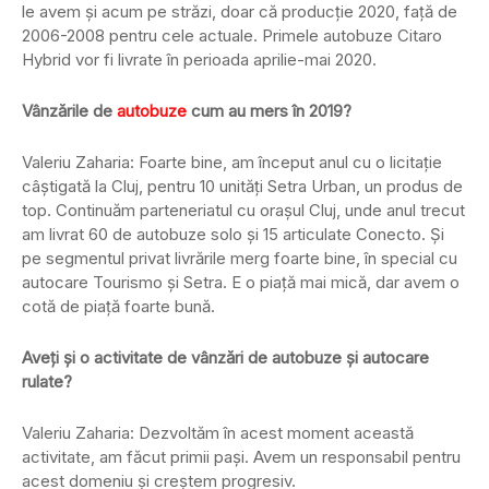
le avem și acum pe străzi, doar că producție 2020, față de
2006-2008 pentru cele actuale. Primele autobuze Citaro
Hybrid vor fi livrate în perioada aprilie-mai 2020.
Vânzările de
autobuze
cum au mers în 2019?
Valeriu Zaharia: Foarte bine, am început anul cu o licitație
câștigată la Cluj, pentru 10 unități Setra Urban, un produs de
top. Continuăm parteneriatul cu orașul Cluj, unde anul trecut
am livrat 60 de autobuze solo și 15 articulate Conecto. Și
pe segmentul privat livrările merg foarte bine, în special cu
autocare Tourismo și Setra. E o piață mai mică, dar avem o
cotă de piață foarte bună.
Aveți și o activitate de vânzări de autobuze și autocare
rulate?
Valeriu Zaharia: Dezvoltăm în acest moment această
activitate, am făcut primii pași. Avem un responsabil pentru
acest domeniu și creștem progresiv.