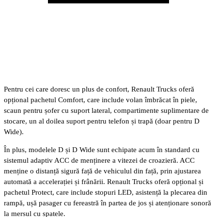
Play
Pentru cei care doresc un plus de confort, Renault Trucks oferă
opțional pachetul Comfort, care include volan îmbrăcat în piele,
scaun pentru șofer cu suport lateral, compartimente suplimentare de
stocare, un al doilea suport pentru telefon și trapă (doar pentru D
Wide).
În plus, modelele D și D Wide sunt echipate acum în standard cu
sistemul adaptiv ACC de menținere a vitezei de croazieră. ACC
menține o distanță sigură față de vehiculul din față, prin ajustarea
automată a accelerației și frânării. Renault Trucks oferă opțional și
pachetul Protect, care include stopuri LED, asistență la plecarea din
rampă, ușă pasager cu fereastră în partea de jos și atenționare sonoră
la mersul cu spatele.