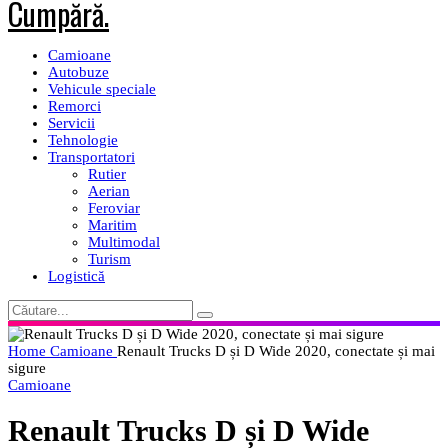
Camioane
Autobuze
Vehicule speciale
Remorci
Servicii
Tehnologie
Transportatori
Rutier
Aerian
Feroviar
Maritim
Multimodal
Turism
Logistică
Home
Camioane
Renault Trucks D și D Wide 2020, conectate și mai
sigure
Camioane
Renault Trucks D și D Wide