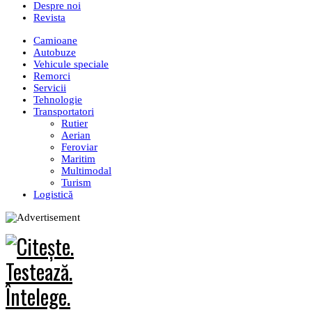
Despre noi
Revista
Camioane
Autobuze
Vehicule speciale
Remorci
Servicii
Tehnologie
Transportatori
Rutier
Aerian
Feroviar
Maritim
Multimodal
Turism
Logistică