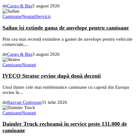
de
Cargo & Bus
5 august 2026
Camioane
Noutati
Servicii
Sailun își extinde gama de anvelope pentru camioane
Prin cea mai recentă extindere a gamei de anvelope pentru vehicule
comerciale,...
de
Cargo & Bus
3 august 2026
Camioane
Noutati
IVECO Strator revine după două decenii
Unul dintre cele mai emblematice camioane cu capotă din Europa
revine în...
de
Razvan Codorean
31 iulie 2026
Camioane
Noutati
Daimler Truck recheamă în service peste 131.000 de
camioane