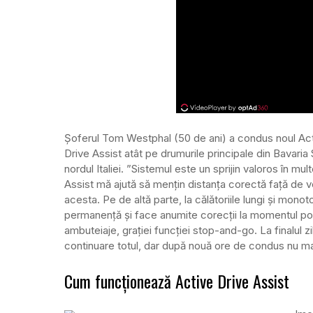
Șoferul Tom Westphal (50 de ani) a condus noul Ac
Drive Assist atât pe drumurile principale din Bavaria 
nordul Italiei. ”Sistemul este un sprijin valoros în mul
Assist mă ajută să mențin distanța corectă față de ve
acesta. Pe de altă parte, la călătoriile lungi și mono
permanență și face anumite corecții la momentul potri
ambuteiaje, grației funcției stop-and-go. La finalul 
continuare totul, dar după nouă ore de condus nu ma
Cum funcționează Active Drive Assist