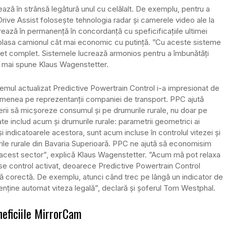
ază în strânsă legătură unul cu celălalt. De exemplu, pentru a
 Drive Assist folosește tehnologia radar și camerele video ale la
ează în permanență în concordanță cu speficificațiile ultimei
eplasa camionul cât mai economic cu putință. ”Cu aceste sisteme
t complet. Sistemele lucrează armonios pentru a îmbunătăți
”, mai spune Klaus Wagenstetter.
temul actualizat Predictive Powertrain Control i-a impresionat de
menea pe reprezentanții companiei de transport. PPC ajută
erii să micșoreze consumul și pe drumurile rurale, nu doar pe
cate includ acum și drumurile rurale: parametrii geometrici ai
 și indicatoarele acestora, sunt acum incluse în controlul vitezei și
rile rurale din Bavaria Superioară. PPC ne ajută să economisim
 în acest sector”, explică Klaus Wagenstetter. ”Acum mă pot relaxa
se control activat, deoarece Predictive Powertrain Control
ză corectă. De exemplu, atunci când trec pe lângă un indicator de
 menține automat viteza legală”, declară și șoferul Tom Westphal.
neficiile MirrorCam