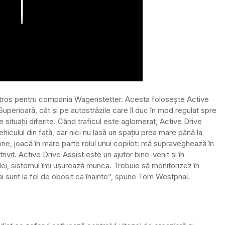
Play
tros pentru compania Wagenstetter. Acesta folosește Active
Superioară, cât și pe autostrăzile care îl duc în mod regulat spre
te situații diferite. Când traficul este aglomerat, Active Drive
hiculul din față, dar nici nu lasă un spațiu prea mare până la
tone, joacă în mare parte rolul unui copilot: mă supraveghează în
vit. Active Drive Assist este un ajutor bine-venit și în
zilei, sistemul îmi ușurează munca. Trebuie să monitorizez în
i sunt la fel de obosit ca înainte”, spune Tom Westphal.