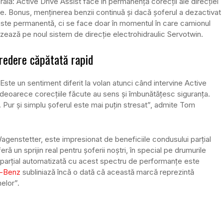
erală: Active Drive Assist face în permanență corecții ale direcției
are. Bonus, menținerea benzii continuă și dacă șoferul a dezactivat
 este permanentă, ci se face doar în momentul în care camionul
azează pe noul sistem de direcție electrohidraulic Servotwin.
credere căpătată rapid
Este un sentiment diferit la volan atunci când intervine Active
, deoarece corecțiile făcute au sens și îmbunătățesc siguranța.
ngi. Pur și simplu șoferul este mai puțin stresat”, admite Tom
genstetter, este impresionat de beneficiile condusului parțial
ă un sprijin real pentru șoferii noștri, în special pe drumurile
 parțial automatizată cu acest spectru de performanțe este
-Benz
subliniază încă o dată că această marcă reprezintă
elor”.