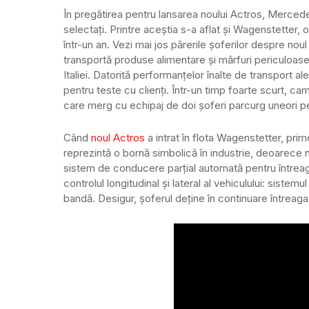
În pregătirea pentru lansarea noului Actros, Mercede
selectați. Printre aceștia s-a aflat și Wagenstette
într-un an. Vezi mai jos părerile șoferilor despre noul
transportă produse alimentare și mărfuri periculoase.
Italiei. Datorită performanțelor înalte de transport a
pentru teste cu clienți. Într-un timp foarte scurt, c
care merg cu echipaj de doi șoferi parcurg uneori p
Când
noul Actros
a intrat în flota Wagenstetter, pri
reprezintă o bornă simbolică în industrie, deoarece
sistem de conducere parțial automată pentru întreaga 
controlul longitudinal și lateral al vehiculului: sist
bandă. Desigur, șoferul deține în continuare întreaga