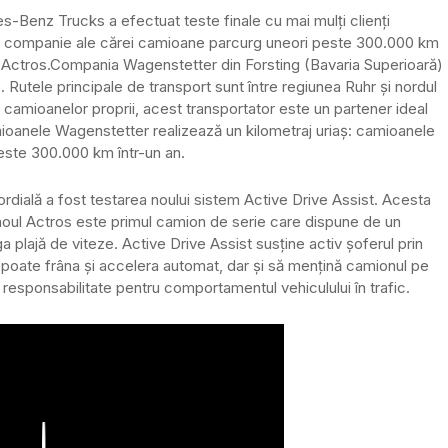
s-Benz Trucks a efectuat teste finale cu mai mulți clienți
r, o companie ale cărei camioane parcurg uneori peste 300.000 km
 Actros.
Compania Wagenstetter din Forsting (Bavaria Superioară)
 Rutele principale de transport sunt între regiunea Ruhr și nordul
le camioanelor proprii, acest transportator este un partener ideal
amioanele Wagenstetter realizează un kilometraj uriaș: camioanele
este 300.000 km într-un an.
mordială a fost testarea noului sistem Active Drive Assist. Acesta
 noul Actros este primul camion de serie care dispune de un
plajă de viteze. Active Drive Assist susține activ șoferul prin
emul poate frâna și accelera automat, dar și să mențină camionul pe
 responsabilitate pentru comportamentul vehiculului în trafic.