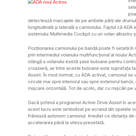
Ime
set
poa
detectează marcajele de pe ambele părți ale drumului
longitudinală și laterală a camionului. Faptul că ADA 
sistemului Multimedia Cockpit cu un volan albastru și
Poziționarea camionului pe bandă poate fi setată în
prin intermediul volanului multifuncțional al noului Act
stângă a volanului există șase butoane pentru contro
croazieră, iar între aceste butoane este suprafața t
Assist. În mod normal, cu ADA activat, camionul se v
circule mai spre interiorul sau spre exteriorul benzii,
mișcare orizontală. Tot de acolo, dar cu mișcări pe v
Dacă șoferul a programat Active Drive Assist în ace
acest lucru este simbolizat pe ecranul din spatele vo
frânează autonom camionul. Imediat ce distanța de s
accelerarea până la viteza presetată.