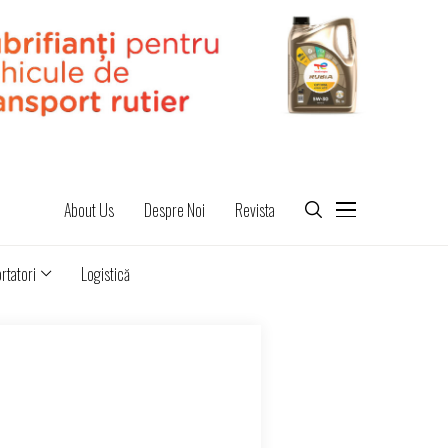
About Us
Despre Noi
Revista
rtatori
Logistică