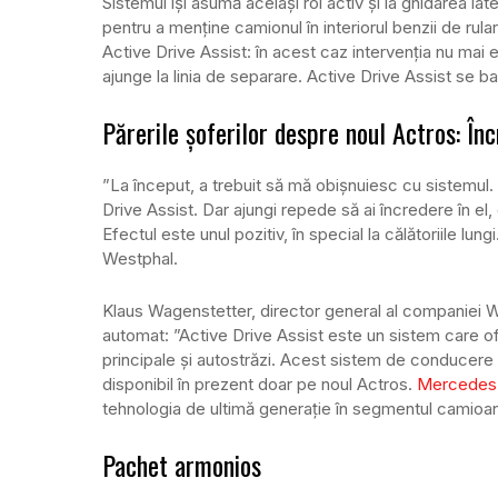
Sistemul își asumă același rol activ și la ghidarea lat
pentru a menține camionul în interiorul benzii de rul
Active Drive Assist: în acest caz intervenția nu mai
ajunge la linia de separare. Active Drive Assist se b
Părerile șoferilor despre noul Actros: În
”La început, a trebuit să mă obișnuiesc cu sistemul. 
Drive Assist. Dar ajungi repede să ai încredere în el
Efectul este unul pozitiv, în special la călătoriile lu
Westphal.
Klaus Wagenstetter, director general al companiei Wa
automat: ”Active Drive Assist este un sistem care ofer
principale și autostrăzi. Acest sistem de conducere
disponibil în prezent doar pe noul Actros.
Mercedes
tehnologia de ultimă generație în segmentul camioan
Pachet armonios