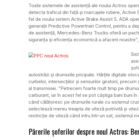
Toate sistemele de asistență ale noului Actros opere
detecta traficul din față și marcajele rutiere, Active
fel de noului sistem Active Brake Assist 5. ADA oper
generații Predictive Powertrain Control, pentru a d
de asistență, Mercedes-Benz Trucks oferă un pache
siguranța și eficiența economică a afacerii noastre
Sis
ase
șof
autostrăzi și drumurile pricipale. Hărțile digitale sto
curbelor, intersecțiilor și sensurilor giratorii, precum
al transmisiei. ”Petrecem foarte mult timp pe drumu
carburant, iar în acest fel se pot câștiga bani buni
când călătoresc pe drumurile rurale cu sistemul crui
selectează mereu treapta de viteză potrivită și vite
restricție de viteză când intru într-un sat, sistemul
Părerile șoferilor despre noul Actros: Be