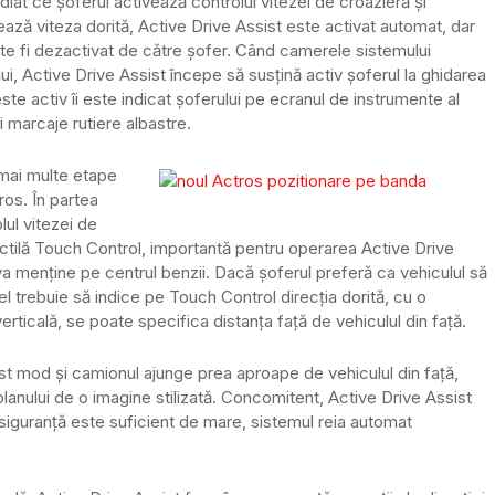
diat ce șoferul activează controlul vitezei de croazieră și
ează viteza dorită, Active Drive Assist este activat automat, dar
te fi dezactivat de către șofer. Când camerele sistemului
, Active Drive Assist începe să susțină activ șoferul la ghidarea
este activ îi este indicat șoferului pe ecranul de instrumente al
 marcaje rutiere albastre.
 mai multe etape
ros. În partea
lul vitezei de
actilă Touch Control, importantă pentru operarea Active Drive
a menține pe centrul benzii. Dacă șoferul preferă ca vehiculul să
 el trebuie să indice pe Touch Control direcția dorită, cu o
erticală, se poate specifica distanța față de vehiculul din față.
st mod și camionul ajunge prea aproape de vehiculul din față,
lanului de o imagine stilizată. Concomitent, Active Drive Assist
iguranță este suficient de mare, sistemul reia automat