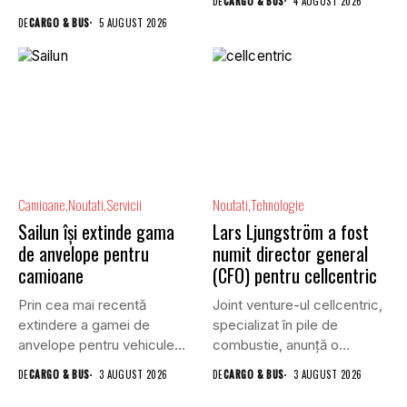
DE
CARGO & BUS
4 AUGUST 2026
DE
CARGO & BUS
5 AUGUST 2026
Camioane
Noutati
Servicii
Noutati
Tehnologie
Sailun își extinde gama
Lars Ljungström a fost
de anvelope pentru
numit director general
camioane
(CFO) pentru cellcentric
Prin cea mai recentă
Joint venture-ul cellcentric,
extindere a gamei de
specializat în pile de
anvelope pentru vehicule
combustie, anunță o
comerciale,...
schimbare în...
DE
CARGO & BUS
3 AUGUST 2026
DE
CARGO & BUS
3 AUGUST 2026