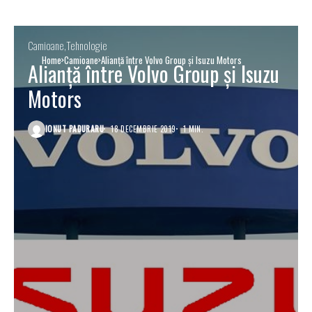
Camioane
Tehnologie
Home
Camioane
Alianță între Volvo Group și Isuzu Motors
Alianță între Volvo Group și Isuzu
Motors
IONUT PADURARU
18 DECEMBRIE 2019
1 MIN.