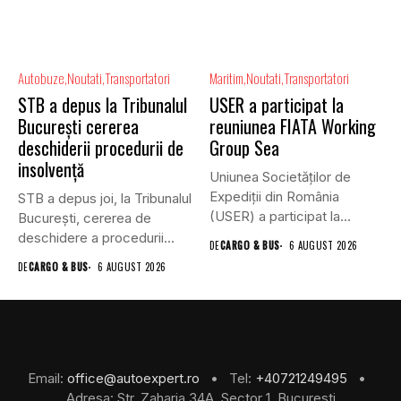
Autobuze
Noutati
Transportatori
Maritim
Noutati
Transportatori
STB a depus la Tribunalul
USER a participat la
București cererea
reuniunea FIATA Working
deschiderii procedurii de
Group Sea
insolvență
Uniunea Societăților de
Expediții din România
STB a depus joi, la Tribunalul
(USER) a participat la
Bucureşti, cererea de
reuniunea online...
deschidere a procedurii...
DE
CARGO & BUS
6 AUGUST 2026
DE
CARGO & BUS
6 AUGUST 2026
Email:
office@autoexpert.ro
• Tel:
+40721249495
•
Adresa: Str. Zaharia 34A, Sector 1, Bucuresti