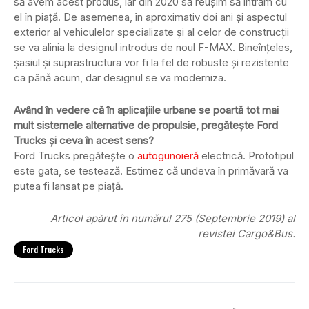
să avem acest produs, iar din 2020 să reușim să intrăm cu
el în piață. De asemenea, în aproximativ doi ani și aspectul
exterior al vehiculelor specializate și al celor de construcții
se va alinia la designul introdus de noul F-MAX. Bineînțeles,
șasiul și suprastructura vor fi la fel de robuste și rezistente
ca până acum, dar designul se va moderniza.
Având în vedere că în aplicațiile urbane se poartă tot mai
mult sistemele alternative de propulsie, pregătește Ford
Trucks și ceva în acest sens?
Ford Trucks pregătește o
autogunoieră
electrică. Prototipul
este gata, se testează. Estimez că undeva în primăvară va
putea fi lansat pe piață.
Articol apărut în numărul 275 (Septembrie 2019) al
revistei Cargo&Bus.
Ford Trucks