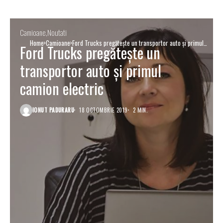
Camioane
Noutati
Home
Camioane
Ford Trucks pregătește un transportor auto și primul
Ford Trucks pregătește un
camion electric
transportor auto și primul
camion electric
IONUT PADURARU
18 OCTOMBRIE 2019
2 MIN.