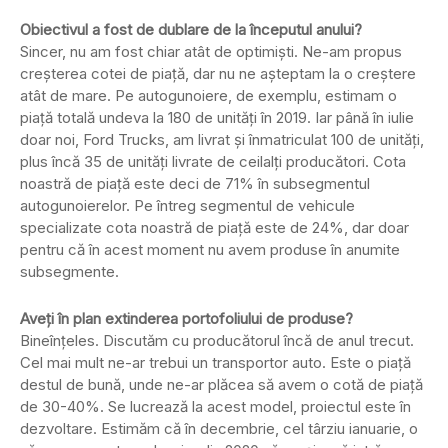
Obiectivul a fost de dublare de la începutul anului?
Sincer, nu am fost chiar atât de optimiști. Ne-am propus
creșterea cotei de piață, dar nu ne așteptam la o creștere
atât de mare. Pe autogunoiere, de exemplu, estimam o
piață totală undeva la 180 de unități în 2019. Iar până în iulie
doar noi, Ford Trucks, am livrat și înmatriculat 100 de unități,
plus încă 35 de unități livrate de ceilalți producători. Cota
noastră de piață este deci de 71% în subsegmentul
autogunoierelor. Pe întreg segmentul de vehicule
specializate cota noastră de piață este de 24%, dar doar
pentru că în acest moment nu avem produse în anumite
subsegmente.
Aveți în plan extinderea portofoliului de produse?
Bineînțeles. Discutăm cu producătorul încă de anul trecut.
Cel mai mult ne-ar trebui un transportor auto. Este o piață
destul de bună, unde ne-ar plăcea să avem o cotă de piață
de 30-40%. Se lucrează la acest model, proiectul este în
dezvoltare. Estimăm că în decembrie, cel târziu ianuarie, o