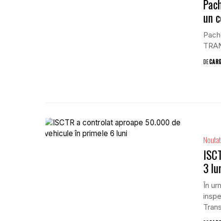
Pach
un 
Pache
TRAN 
DE
CAR
Noutat
ISCT
3 lu
În ur
inspe
Trans