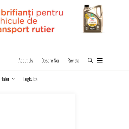
About Us
Despre Noi
Revista
rtatori
Logistică