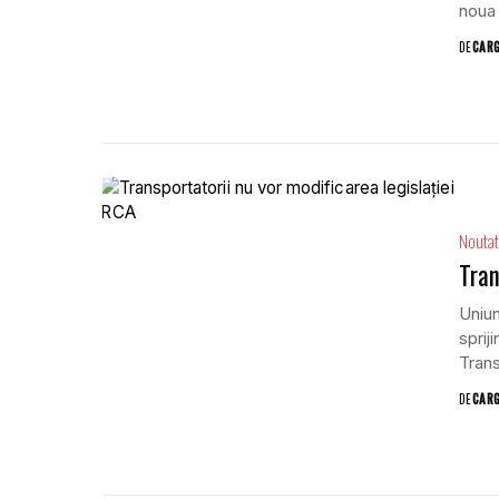
noua 
DE
CAR
Noutat
Tran
Uniun
sprij
Trans
de...
DE
CAR