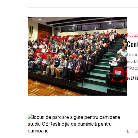
Noutat
Conf
Uniun
invit
”Pach
DE
CAR
Noutat