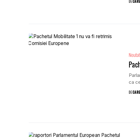
DE
CAR
Noutat
Pach
Parla
ca ce
DE
CAR