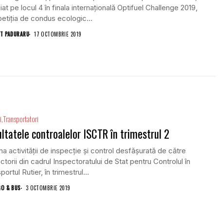
iat pe locul 4 în finala internațională Optifuel Challenge 2019,
tiția de condus ecologic...
T PADURARU
17 OCTOMBRIE 2019
i
Transportatori
ltatele controalelor ISCTR în trimestrul 2
ma activității de inspecție și control desfășurată de către
ctorii din cadrul Inspectoratului de Stat pentru Controlul în
portul Rutier, în trimestrul...
GO & BUS
3 OCTOMBRIE 2019