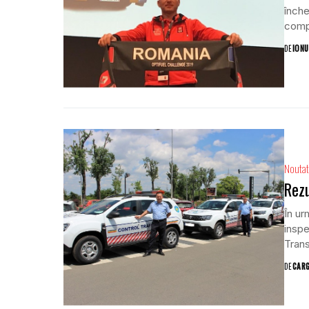
înche
compe
DE
IONU
Noutat
Rezu
În ur
inspe
Trans
DE
CAR