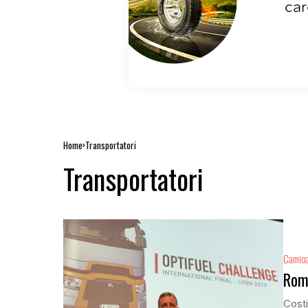
Home
Transportatori
Transportatori
Camio
Româ
Costi