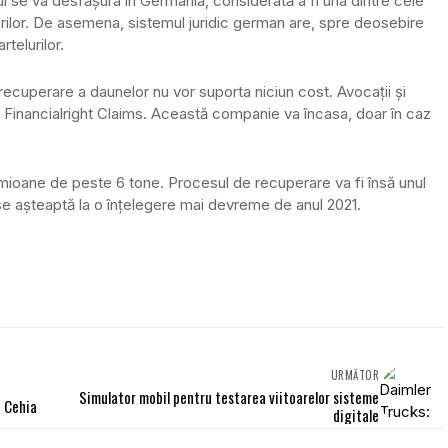
sul se va desfășura în Germania, considerată a fi una dintre cele
lurilor. De asemena, sistemul juridic german are, spre deosebire
telurilor.
ecuperare a daunelor nu vor suporta niciun cost. Avocații și
de Financialright Claims. Această companie va încasa, doar în caz
camioane de peste 6 tone. Procesul de recuperare va fi însă unul
se așteaptă la o înțelegere mai devreme de anul 2021.
URMĂTOR
Simulator mobil pentru testarea viitoarelor sisteme
n Cehia
digitale