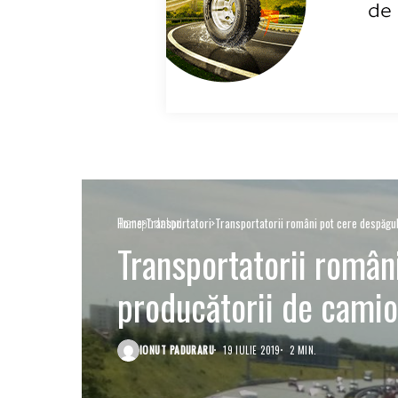
Transportatori
Home
Transportatori
Transportatorii români pot cere despăgub
Transportatorii român
producătorii de cami
IONUT PADURARU
19 IULIE 2019
2 MIN.