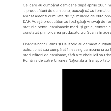
Cei care au cumpărat camioane după aprilie 2004 mai
la producătorii de camioane, acuzați că au format un
aplicat amenzi cumulate de 2,9 miliarde de euro pro
DAF. Acești producători au fost găsiți vinovați de for
prețurile pentru camioanele medii și grele, contrar l
constatat și implicarea producătorului Scania în ace
Financialright Claims și Hausfeld au demarat o iniția
achiziționat sau cumpărat în leasing camioane și au 
producătorii de camioane, fără alte cheltuieli sau risc
România de către Uniunea Națională a Transportatoril