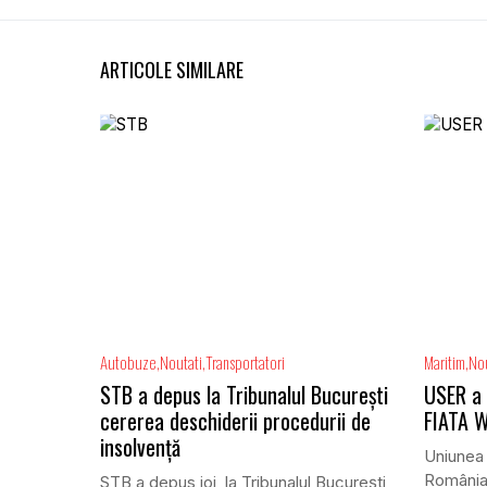
ARTICOLE SIMILARE
Autobuze
Noutati
Transportatori
Maritim
Nou
STB a depus la Tribunalul București
USER a 
cererea deschiderii procedurii de
FIATA W
insolvență
Uniunea 
România 
STB a depus joi, la Tribunalul Bucureşti,