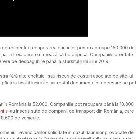
uă cereri pentru recuperarea daunelor pentru aproape 150.000 de
18, iar a treia cerere urmează să fie depusă. Companiile afectate
rere de despăgubire până la sfârșitul lunii iulie 2019.
a fără alte cheltuieli sau riscuri de costuri asociate pe site-ul
 până la finalul lunii iulie, iar restul documentelor necesare se pot
r în România la 52.000. Companiile pot recupera până la 10.000
uni
s-au înscris sute de companii de transport din România, care
 8.600 de vehicule.
omeniul revendicărilor solicitate în cazul daunelor provocate de