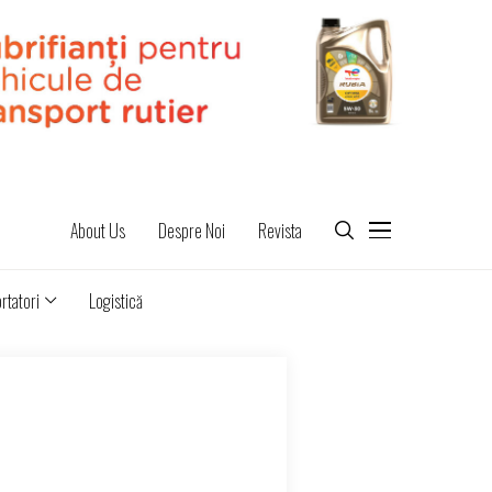
About Us
Despre Noi
Revista
rtatori
Logistică