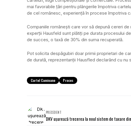
carteluri, litigii competiționale și comerciale. Proce
mai favorabile țări pentru plângerile împotriva carte
de cel românesc, experiență în procese împotriva car
Companiile românești care vor să depună cereri de r
experții Hausfeld sunt plătiți pe durata procesului 
de succes, o taxă de 30% din suma recuperată.
Pot solicita despăgubiri doar primii proprietari de 
de durată, reprezentanții Hausfled declarând cu nu 
Cartel Camioane
Proces
PRECEDENT
DKV ușurează trecerea la noul sistem de taxare di