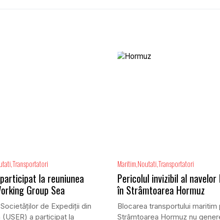
tati
Transportatori
Maritim
Noutati
Transportatori
participat la reuniunea
Pericolul invizibil al navelor
orking Group Sea
în Strâmtoarea Hormuz
Societăților de Expediții din
Blocarea transportului maritim 
(USER) a participat la
Strâmtoarea Hormuz nu gener