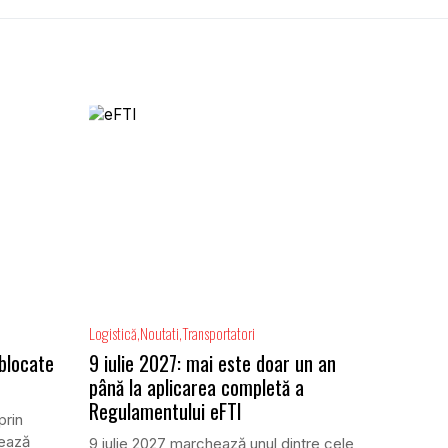
Logistică
Noutati
Transportatori
 blocate
9 iulie 2027: mai este doar un an
până la aplicarea completă a
Regulamentului eFTI
prin
ează
9 iulie 2027 marchează unul dintre cele