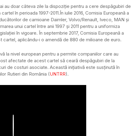
 au doar câteva zile la dispoziție pentru a cere despăgubiri de
 cartel în perioada 1997-2011.
În iulie 2016, Comisia Europeană a
ducătorilor de camioane Daimler, Volvo/Renault, Iveco, MAN și
marea unui cartel între anii 1997 și 2011 pentru a uniformiza
egislației în vigoare. În septembrie 2017, Comisia Europeană a
st cartel, aplicându-i o amendă de 880 de milioane de euro.
tivă la nivel european pentru a permite companiilor care au
fost afectate de acest cartel să ceară despăgubiri de la
uri de costuri asociate. Această inițiativă este susținută în
or Rutieri din România (
UNTRR
).
Play