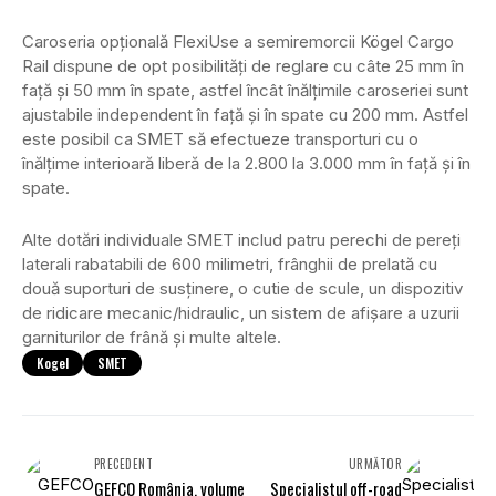
Caroseria opțională FlexiUse a semiremorcii Kögel Cargo
Rail dispune de opt posibilități de reglare cu câte 25 mm în
față și 50 mm în spate, astfel încât înălțimile caroseriei sunt
ajustabile independent în față și în spate cu 200 mm. Astfel
este posibil ca SMET să efectueze transporturi cu o
înălțime interioară liberă de la 2.800 la 3.000 mm în față și în
spate.
Alte dotări individuale SMET includ patru perechi de pereți
laterali rabatabili de 600 milimetri, frânghii de prelată cu
două suporturi de susținere, o cutie de scule, un dispozitiv
de ridicare mecanic/hidraulic, un sistem de afișare a uzurii
garniturilor de frână și multe altele.
Kogel
SMET
PRECEDENT
URMĂTOR
GEFCO România, volume
Specialistul off-road