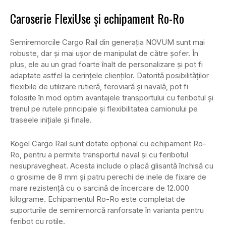
Caroserie FlexiUse și echipament Ro-Ro
Semiremorcile Cargo Rail din generația NOVUM sunt mai
robuste, dar și mai ușor de manipulat de către șofer. În
plus, ele au un grad foarte înalt de personalizare și pot fi
adaptate astfel la cerințele clienților. Datorită posibilităților
flexibile de utilizare rutieră, feroviară și navală, pot fi
folosite în mod optim avantajele transportului cu feribotul și
trenul pe rutele principale și flexibilitatea camionului pe
traseele inițiale și finale.
Kögel Cargo Rail sunt dotate opțional cu echipament Ro-
Ro, pentru a permite transportul naval și cu feribotul
nesupravegheat. Acesta include o placă glisantă închisă cu
o grosime de 8 mm și patru perechi de inele de fixare de
mare rezistență cu o sarcină de încercare de 12.000
kilograme. Echipamentul Ro-Ro este completat de
suporturile de semiremorcă ranforsate în varianta pentru
feribot cu rotile.