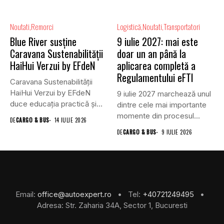
Noutati
Remorci
Logistică
Noutati
Transportatori
Blue River susține
9 iulie 2027: mai este
Caravana Sustenabilității
doar un an până la
HaiHui Verzui by EFdeN
aplicarea completă a
Regulamentului eFTI
Caravana Sustenabilității
HaiHui Verzui by EFdeN
9 iulie 2027 marchează unul
duce educația practică și
dintre cele mai importante
sustenabilitatea mai...
momente din procesul...
DE
CARGO & BUS
14 IULIE 2026
DE
CARGO & BUS
9 IULIE 2026
Email:
office@autoexpert.ro
• Tel:
+40721249495
•
Adresa: Str. Zaharia 34A, Sector 1, Bucuresti