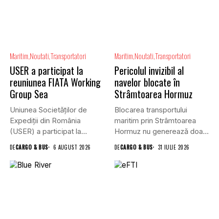
Maritim
Noutati
Transportatori
Maritim
Noutati
Transportatori
USER a participat la
Pericolul invizibil al
reuniunea FIATA Working
navelor blocate în
Group Sea
Strâmtoarea Hormuz
Uniunea Societăților de
Blocarea transportului
Expediții din România
maritim prin Strâmtoarea
(USER) a participat la
Hormuz nu generează doar
reuniunea online...
efecte economice și...
DE
CARGO & BUS
6 AUGUST 2026
DE
CARGO & BUS
31 IULIE 2026