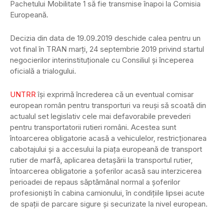
Pachetului Mobilitate 1 să fie transmise înapoi la Comisia
Europeană.
Decizia din data de 19.09.2019 deschide calea pentru un
vot final în TRAN marți, 24 septembrie 2019 privind startul
negocierilor interinstituționale cu Consiliul și începerea
oficială a trialogului.
UNTRR
își exprimă încrederea că un eventual comisar
european român pentru transporturi va reuși să scoată din
actualul set legislativ cele mai defavorabile prevederi
pentru transportatorii rutieri români. Acestea sunt
întoarcerea obligatorie acasă a vehiculelor, restricționarea
cabotajului și a accesului la piața europeană de transport
rutier de marfă, aplicarea detașării la transportul rutier,
întoarcerea obligatorie a șoferilor acasă sau interzicerea
perioadei de repaus săptămânal normal a șoferilor
profesioniști în cabina camionului, în condițiile lipsei acute
de spații de parcare sigure și securizate la nivel european.