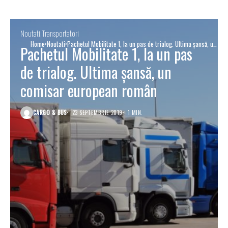
Noutati
Transportatori
Home
Noutati
Pachetul Mobilitate 1, la un pas de trialog. Ultima șansă, un
Pachetul Mobilitate 1, la un pas
comisar european român
de trialog. Ultima șansă, un
comisar european român
CARGO & BUS
23 SEPTEMBRIE 2019
1 MIN.