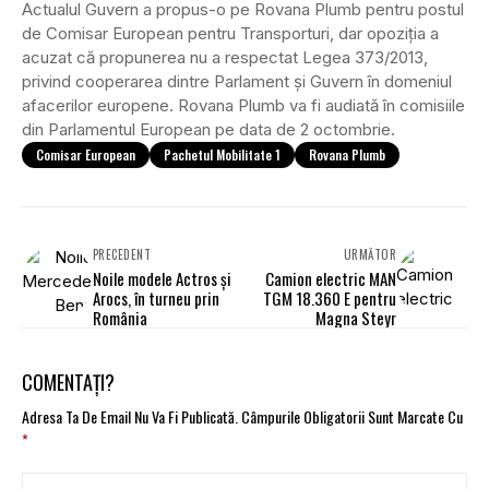
Actualul Guvern a propus-o pe Rovana Plumb pentru postul
de Comisar European pentru Transporturi, dar opoziția a
acuzat că propunerea nu a respectat Legea 373/2013,
privind cooperarea dintre Parlament și Guvern în domeniul
afacerilor europene. Rovana Plumb va fi audiată în comisiile
din Parlamentul European pe data de 2 octombrie.
Comisar European
Pachetul Mobilitate 1
Rovana Plumb
PRECEDENT
URMĂTOR
Noile modele Actros și
Camion electric MAN
Arocs, în turneu prin
TGM 18.360 E pentru
România
Magna Steyr
COMENTAȚI?
Adresa Ta De Email Nu Va Fi Publicată.
Câmpurile Obligatorii Sunt Marcate Cu
*