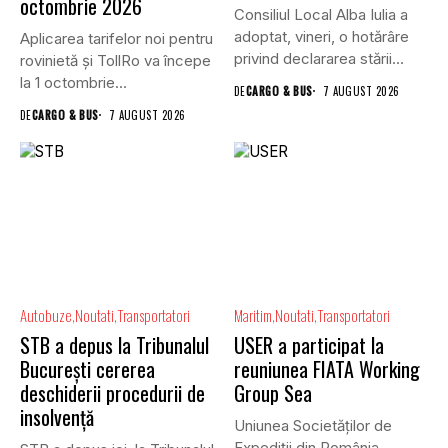
octombrie 2026
Consiliul Local Alba Iulia a
adoptat, vineri, o hotărâre
Aplicarea tarifelor noi pentru
privind declararea stării...
rovinietă și TollRo va începe
la 1 octombrie...
DE
CARGO & BUS
7 AUGUST 2026
DE
CARGO & BUS
7 AUGUST 2026
Autobuze
Noutati
Transportatori
Maritim
Noutati
Transportatori
STB a depus la Tribunalul
USER a participat la
București cererea
reuniunea FIATA Working
deschiderii procedurii de
Group Sea
insolvență
Uniunea Societăților de
Expediții din România