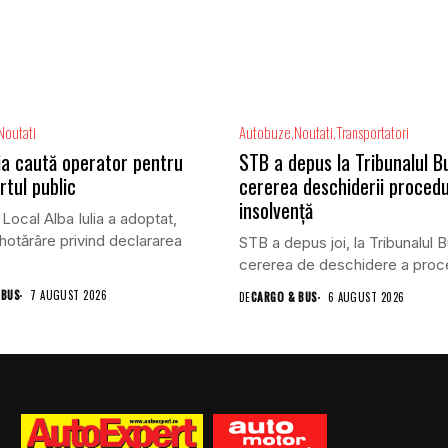
Noutati
Autobuze
Noutati
Transportatori
lia caută operator pentru
STB a depus la Tribunalul B
rtul public
cererea deschiderii procedu
insolvență
 Local Alba Iulia a adoptat,
 hotărâre privind declararea
STB a depus joi, la Tribunalul B
cererea de deschidere a proced
 BUS
7 AUGUST 2026
DE
CARGO & BUS
6 AUGUST 2026