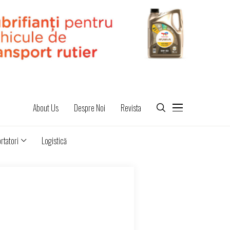
About Us
Despre Noi
Revista
rtatori
Logistică