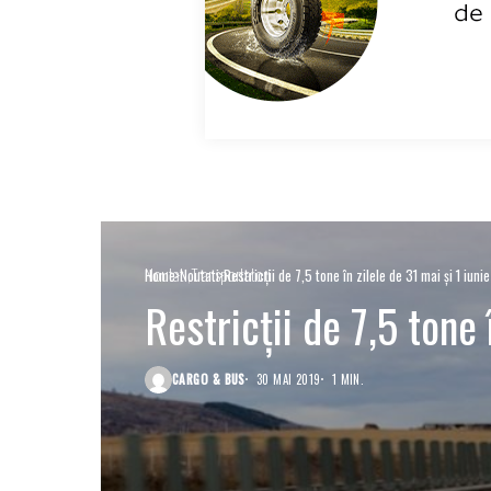
Noutati
Transportatori
Home
Noutati
Restricții de 7,5 tone în zilele de 31 mai și 1 iunie
Restricții de 7,5 tone 
CARGO & BUS
30 MAI 2019
1 MIN.