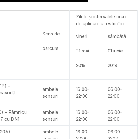
Zilele și intervalele orare
de aplicare a restricției
Sens de
vineri
sâmbătă
parcurs
31 mai
01 iunie
2019
2019
CB) –
ambele
16:00-
06:00-
rnavodă –
sensuri
22:00
22:00
)
7C) – Râmnicu
ambele
16:00-
06:00-
N7 cu DN1)
sensuri
22:00
22:00
N39A) –
ambele
16:00-
06:00-
sensuri
22:00
22:00