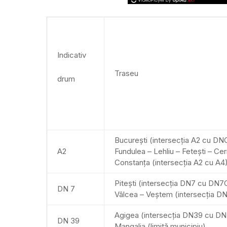
Indicativ
Traseu
drum
București (intersecția A2 cu DN
A2
Fundulea – Lehliu – Fetești – Ce
Constanța (intersecția A2 cu A4
Pitești (intersecția DN7 cu DN
DN 7
Vâlcea – Veștem (intersecția D
Agigea (intersecția DN39 cu D
DN 39
Mangalia (limită municipiu)