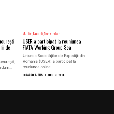
Maritim
Noutati
Transportatori
ucurești
USER a participat la reuniunea
rii de
FIATA Working Group Sea
Uniunea Societăților de Expediții din
România (USER) a participat la
ucureşti,
reuniunea online...
urii...
DE
CARGO & BUS
6 AUGUST 2026