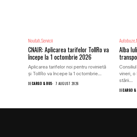
Noutati
Servicii
Autobuze
CNAIR: Aplicarea tarifelor TollRo va
Alba Iu
începe la 1 octombrie 2026
transpo
Aplicarea tarifelor noi pentru rovinietă
Consiliul
și TollRo va începe la 1 octombrie...
vineri, o
stării...
DE
CARGO & BUS
7 AUGUST 2026
DE
CARGO &