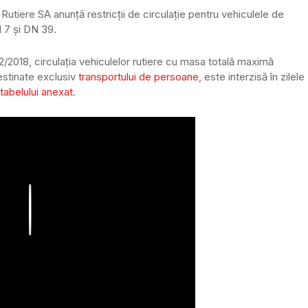
Rutiere SA anunţă restricții de circulație pentru vehiculele de
N 7 și DN 39.
32/2018, circulația vehiculelor rutiere cu masa totală maximă
estinate exclusiv
transportului de persoane
, este interzisă în zilele
tabelului anexat
.
Play