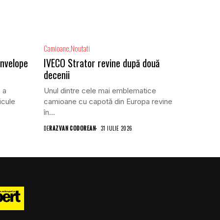
Camioane
Noutati
anvelope
IVECO Strator revine după două
decenii
 a
Unul dintre cele mai emblematice
icule
camioane cu capotă din Europa revine
în...
DE
RAZVAN CODOREAN
31 IULIE 2026