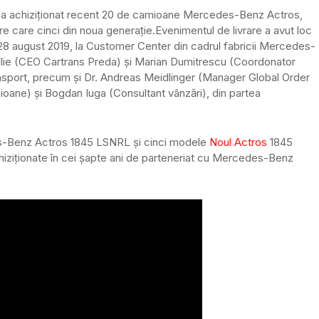
a achiziționat recent 20 de camioane Mercedes-Benz Actros,
tre care cinci din noua generație.
Evenimentul de livrare a avut loc
28 august 2019, la Customer Center din cadrul fabricii Mercedes-
Ilie (CEO Cartrans Preda) și Marian Dumitrescu (Coordonator
nsport, precum și Dr. Andreas Meidlinger (Manager Global Order
ane) și Bogdan Iuga (Consultant vânzări), din partea
-Benz Actros 1845 LSNRL și cinci modele
Noul Actros
1845
ziționate în cei șapte ani de parteneriat cu Mercedes-Benz