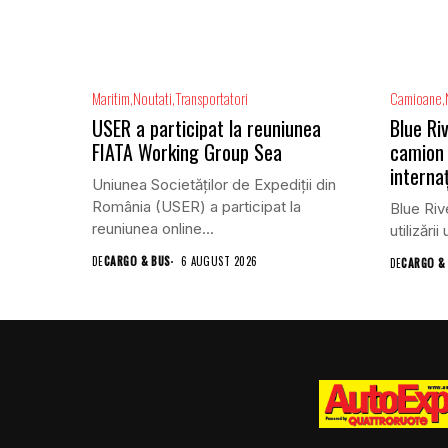
Maritim
Noutati
Transportatori
Camioane
USER a participat la reuniunea
Blue Ri
FIATA Working Group Sea
camion 
internaț
Uniunea Societăților de Expediții din
România (USER) a participat la
Blue Riv
reuniunea online...
utilizări
DE
CARGO & BUS
6 AUGUST 2026
DE
CARGO &