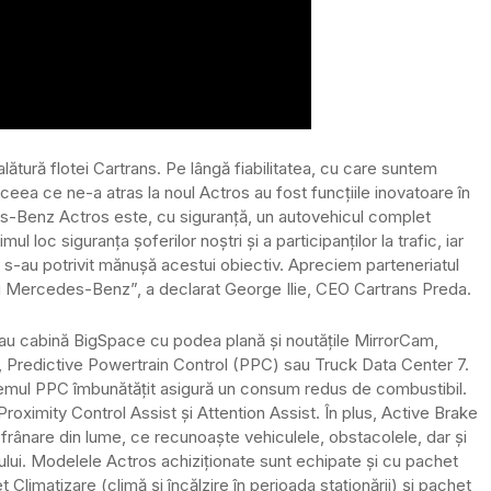
ătură flotei Cartrans. Pe lângă fiabilitatea, cu care suntem
 ceea ce ne-a atras la noul Actros au fost funcțiile inovatoare în
es-Benz Actros este, cu siguranță, un autovehicul complet
l loc siguranța șoferilor noștri și a participanților la trafic, iar
 s-au potrivit mănușă acestui obiectiv. Apreciem parteneriatul
ii Mercedes-Benz”, a declarat George Ilie, CEO Cartrans Preda.
au cabină BigSpace cu podea plană și noutățile MirrorCam,
v, Predictive Powertrain Control (PPC) sau Truck Data Center 7.
emul PPC îmbunătățit asigură un consum redus de combustibil.
oximity Control Assist și Attention Assist. În plus, Active Brake
 frânare din lume, ce recunoaște vehiculele, obstacolele, dar și
onului. Modelele Actros achiziționate sunt echipate și cu pachet
imatizare (climă și încălzire în perioada staționării) și pachet