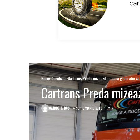
Camioane
Transportatori
Home
Camioane
Cartrans Preda mizează pe noua generație Ac
Cartrans Preda mizea
CARGO & BUS
4 SEPTEMBRIE 2019
1 MIN.