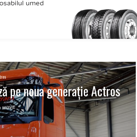
tros
ză pe noua generație Actros