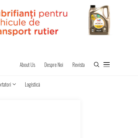
About Us
Despre Noi
Revista
rtatori
Logistică