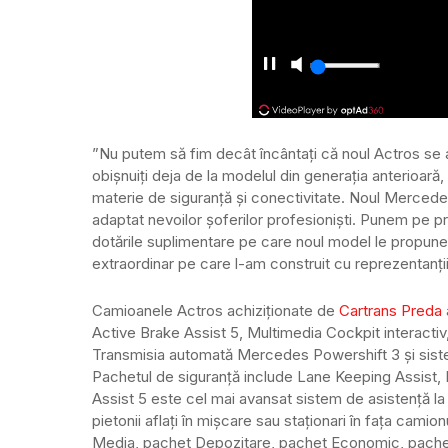
”Nu putem să fim decât încântați că noul Actros se al
obișnuiți deja de la modelul din generația anterioară,
materie de siguranță și conectivitate. Noul Merced
adaptat nevoilor șoferilor profesioniști. Punem pe primu
dotările suplimentare pe care noul model le propune
extraordinar pe care l-am construit cu reprezentanț
Camioanele Actros achiziționate de
Cartrans Preda
Active Brake Assist 5, Multimedia Cockpit interacti
Transmisia automată Mercedes Powershift 3 și sist
Pachetul de siguranță include Lane Keeping Assist, Pr
Assist 5 este cel mai avansat sistem de asistență la
pietonii aflați în mișcare sau staționari în fața cami
Media, pachet Depozitare, pachet Economic, pachet Cl