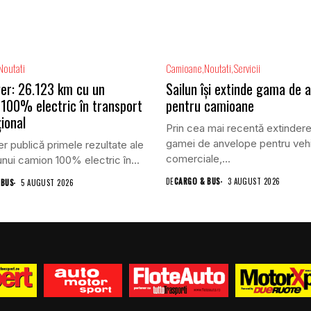
Noutati
Camioane
Noutati
Servicii
ver: 26.123 km cu un
Sailun își extinde gama de 
100% electric în transport
pentru camioane
ional
Prin cea mai recentă extindere
gamei de anvelope pentru veh
er publică primele rezultate ale
comerciale,...
i unui camion 100% electric în...
DE
CARGO & BUS
3 AUGUST 2026
 BUS
5 AUGUST 2026