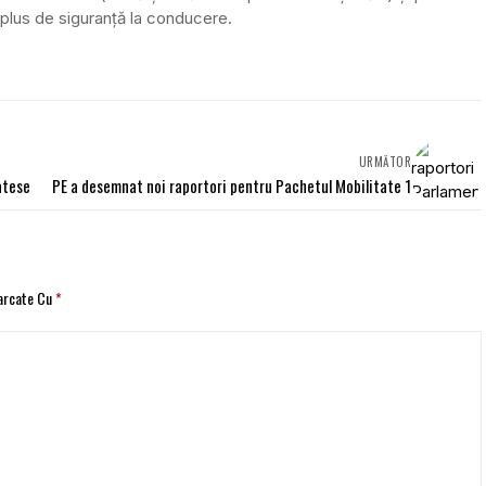
un plus de siguranţă la conducere.
URMĂTOR
atese
PE a desemnat noi raportori pentru Pachetul Mobilitate 1
Marcate Cu
*