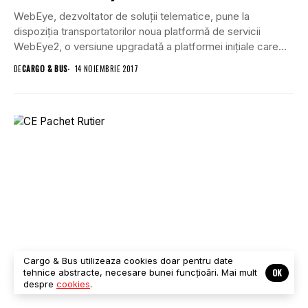
WebEye, dezvoltator de soluții telematice, pune la
dispoziția transportatorilor noua platformă de servicii
WebEye2, o versiune upgradată a platformei inițiale care
oferă soluții...
DE
CARGO & BUS
14 NOIEMBRIE 2017
Cargo & Bus utilizeaza cookies doar pentru date
OK
tehnice abstracte, necesare bunei funcțioări. Mai mult
despre
cookies
.