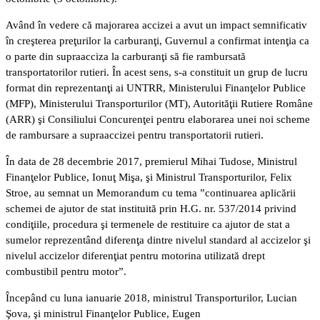
Având în vedere că majorarea accizei a avut un impact semnificativ
în creşterea preţurilor la carburanţi, Guvernul a confirmat intenţia ca
o parte din supraacciza la carburanţi să fie rambursată
transportatorilor rutieri. În acest sens, s-a constituit un grup de lucru
format din reprezentanţi ai UNTRR, Ministerului Finanţelor Publice
(MFP), Ministerului Transporturilor (MT), Autorităţii Rutiere Române
(ARR) şi Consiliului Concurenţei pentru elaborarea unei noi scheme
de rambursare a supraaccizei pentru transportatorii rutieri.
În data de 28 decembrie 2017, premierul Mihai Tudose, Ministrul
Finanţelor Publice, Ionuţ Mişa, şi Ministrul Transporturilor, Felix
Stroe, au semnat un Memorandum cu tema ”continuarea aplicării
schemei de ajutor de stat instituită prin H.G. nr. 537/2014 privind
condiţiile, procedura şi termenele de restituire ca ajutor de stat a
sumelor reprezentând diferenţa dintre nivelul standard al accizelor şi
nivelul accizelor diferenţiat pentru motorina utilizată drept
combustibil pentru motor”.
Începând cu luna ianuarie 2018, ministrul Transporturilor, Lucian
Şova, şi ministrul Finanţelor Publice, Eugen