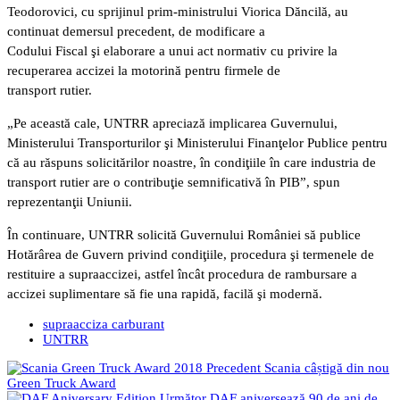
Teodorovici, cu sprijinul prim-ministrului Viorica Dăncilă, au
continuat demersul precedent, de modificare a
Codului Fiscal şi elaborare a unui act normativ cu privire la
recuperarea accizei la motorină pentru firmele de
transport rutier.
„Pe această cale, UNTRR apreciază implicarea Guvernului,
Ministerului Transporturilor şi Ministerului Finanţelor Publice pentru
că au răspuns solicitărilor noastre, în condiţiile în care industria de
transport rutier are o contribuţie semnificativă în PIB”, spun
reprezentanţii Uniunii.
În continuare, UNTRR solicită Guvernului României să publice
Hotărârea de Guvern privind condiţiile, procedura şi termenele de
restituire a supraaccizei, astfel încât procedura de rambursare a
accizei suplimentare să fie una rapidă, facilă şi modernă.
supraacciza carburant
UNTRR
Precedent
Scania câștigă din nou
Green Truck Award
Următor
DAF aniversează 90 de ani de