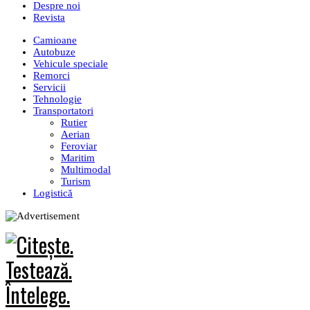
Despre noi
Revista
Camioane
Autobuze
Vehicule speciale
Remorci
Servicii
Tehnologie
Transportatori
Rutier
Aerian
Feroviar
Maritim
Multimodal
Turism
Logistică