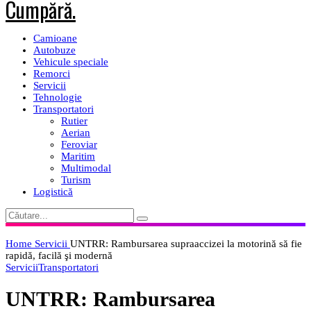
Camioane
Autobuze
Vehicule speciale
Remorci
Servicii
Tehnologie
Transportatori
Rutier
Aerian
Feroviar
Maritim
Multimodal
Turism
Logistică
Home
Servicii
UNTRR: Rambursarea supraaccizei la motorină să fie
rapidă, facilă şi modernă
Servicii
Transportatori
UNTRR: Rambursarea