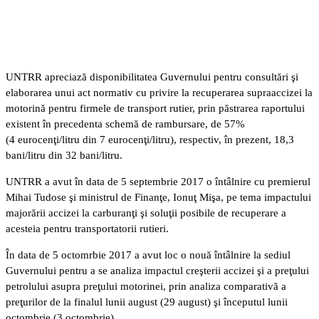
UNTRR apreciază disponibilitatea Guvernului pentru consultări şi
elaborarea unui act normativ cu privire la recuperarea supraaccizei la
motorină pentru firmele de transport rutier, prin păstrarea raportului
existent în precedenta schemă de rambursare, de 57%
(4 eurocenţi/litru din 7 eurocenţi/litru), respectiv, în prezent, 18,3
bani/litru din 32 bani/litru.
UNTRR a avut în data de 5 septembrie 2017 o întâlnire cu premierul
Mihai Tudose şi ministrul de Finanţe, Ionuţ Mişa, pe tema impactului
majorării accizei la carburanţi şi soluţii posibile de recuperare a
acesteia pentru transportatorii rutieri.
În data de 5 octomrbie 2017 a avut loc o nouă întâlnire la sediul
Guvernului pentru a se analiza impactul creşterii accizei şi a preţului
petrolului asupra preţului motorinei, prin analiza comparativă a
preţurilor de la finalul lunii august (29 august) şi începutul lunii
octombrie (3 octombrie).