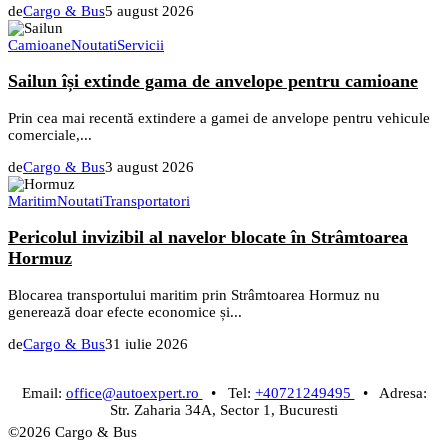
de
Cargo & Bus
5 august 2026
Camioane
Noutati
Servicii
Sailun își extinde gama de anvelope pentru camioane
Prin cea mai recentă extindere a gamei de anvelope pentru vehicule
comerciale,...
de
Cargo & Bus
3 august 2026
Maritim
Noutati
Transportatori
Pericolul invizibil al navelor blocate în Strâmtoarea
Hormuz
Blocarea transportului maritim prin Strâmtoarea Hormuz nu
generează doar efecte economice și...
de
Cargo & Bus
31 iulie 2026
Email:
office@autoexpert.ro
• Tel:
+40721249495
• Adresa:
Str. Zaharia 34A, Sector 1, Bucuresti
©2026 Cargo & Bus