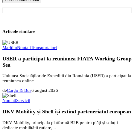
Articole similare
Maritim
Noutati
Transportatori
USER a participat la reuniunea FIATA Working Group
Sea
Uniunea Societăților de Expediții din România (USER) a participat la
reuniunea online...
de
Cargo & Bus
6 august 2026
Noutati
Servicii
DKV Mobility și Shell își extind parteneriatul european
DKV Mobility, principala platformă B2B pentru plăți și soluții
dedicate mobilității rutiere,...