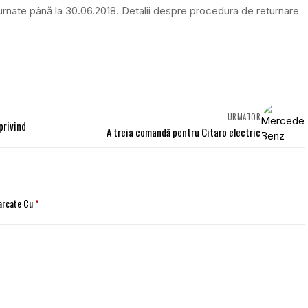
turnate până la 30.06.2018. Detalii despre procedura de returnare
URMĂTOR
privind
A treia comandă pentru Citaro electric
Marcate Cu
*