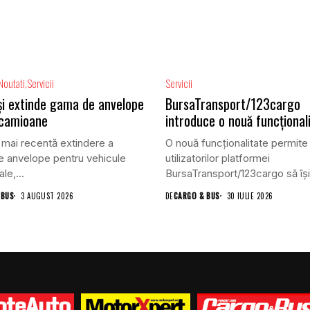
Noutati
Servicii
Servicii
își extinde gama de anvelope
BursaTransport/123cargo
 camioane
introduce o nouă funcțional
 mai recentă extindere a
O nouă funcționalitate permite
 anvelope pentru vehicule
utilizatorilor platformei
le,...
BursaTransport/123cargo să își
evalueze partenerii după...
 BUS
3 AUGUST 2026
DE
CARGO & BUS
30 IULIE 2026