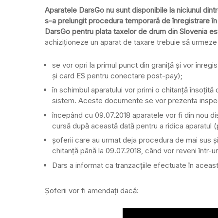
Aparatele DarsGo nu sunt disponibile la niciunul dint
s-a prelungit procedura temporară de înregistrare în 
DarsGo pentru plata taxelor de drum din Slovenia est
achiziționeze un aparat de taxare trebuie să urmeze
se vor opri la primul punct din graniță și vor înr
și card ES pentru conectare post-pay);
în schimbul aparatului vor primi o chitanță însoțită
sistem. Aceste documente se vor prezenta inspecto
începând cu 09.07.2018 aparatele vor fi din nou dis
cursă după această dată pentru a ridica aparatul (
șoferii care au urmat deja procedura de mai sus și
chitanță până la 09.07.2018, când vor reveni într-u
Dars a informat ca tranzacțiile efectuate în aceast
Șoferii vor fi amendați dacă: