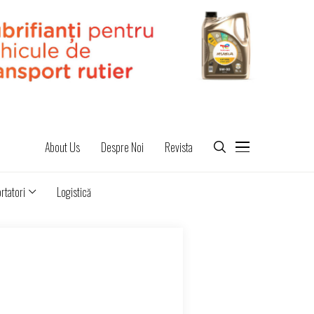
About Us
Despre Noi
Revista
rtatori
Logistică