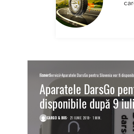
Servicii
Home
Servicii
Aparatele DarsGo pentru Slovenia vor fi disponibi
Aparatele DarsGo pent
disponibile după 9 iul
CARGO & BUS
21 IUNIE 2018
1 MIN.