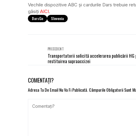
Vechile dispozitive ABC și cardurile Dars trebuie re
găsiți
AICI
.
DarsGo
Slovenia
PRECEDENT
Transportatorii solicită accelerarea publicării HG 
restituirea supraaccizei
COMENTAȚI?
Adresa Ta De Email Nu Va Fi Publicată.
Câmpurile Obligatorii Sunt 