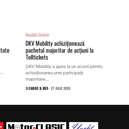
Noutati
Servicii
DKV Mobility achiziționează
itate
pachetul majoritar de acțiuni la
Tolltickets
DKV Mobility a ajuns la un acord pentru
achiziționarea unei participații
majoritare...
DE
CARGO & BUS
27 IULIE 2026