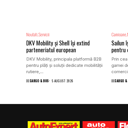
Noutati
Servicii
Camioane
DKV Mobility și Shell își extind
Sailun 
parteneriatul european
pentru
DKV Mobility, principala platformă B2B
Prin cea
pentru plăți și soluții dedicate mobilității
gamei de
rutiere,...
comercia
DE
CARGO & BUS
5 AUGUST 2026
DE
CARGO &