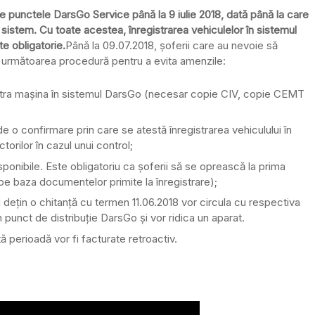
re punctele DarsGo Service până la 9 iulie 2018, dată până la care
sistem. Cu toate acestea, înregistrarea vehiculelor în sistemul
e obligatorie.
Până la 09.07.2018, șoferii care au nevoie să
 următoarea procedură pentru a evita amenzile:
egistra mașina în sistemul DarsGo (necesar copie CIV, copie CEMT
 de o confirmare prin care se atestă înregistrarea vehiculului în
rilor în cazul unui control;
ponibile. Este obligatoriu ca șoferii să se oprească la prima
pe baza documentelor primite la înregistrare);
 dețin o chitanță cu termen 11.06.2018 vor circula cu respectiva
n punct de distribuție DarsGo și vor ridica un aparat.
ă perioadă vor fi facturate retroactiv.