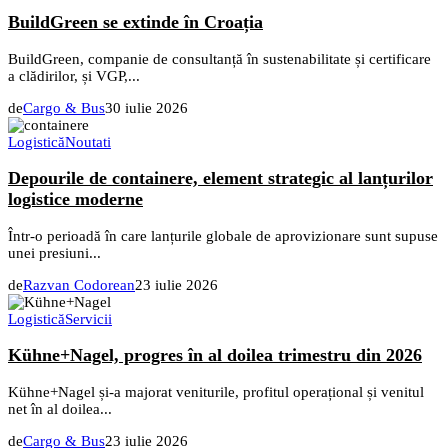
BuildGreen se extinde în Croația
BuildGreen, companie de consultanță în sustenabilitate și certificare
a clădirilor, și VGP,...
de
Cargo & Bus
30 iulie 2026
Logistică
Noutati
Depourile de containere, element strategic al lanțurilor
logistice moderne
Într-o perioadă în care lanțurile globale de aprovizionare sunt supuse
unei presiuni...
de
Razvan Codorean
23 iulie 2026
Logistică
Servicii
Kühne+Nagel, progres în al doilea trimestru din 2026
Kühne+Nagel și-a majorat veniturile, profitul operațional și venitul
net în al doilea...
de
Cargo & Bus
23 iulie 2026