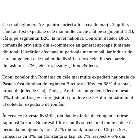
Cea mai aglomerată zi pentru curieri a fost cea de marți, 3 aprilie,
când au fost expediate cele mai multe colete atât pe segmentul B2B,
cât și pe segmentul B2C, la nivel național. Conform datelor DPD,
comenzile provenite din e-commerce au generat aproape jumătate
din totalul livrărilor efectuate în perioada menționată, iar industriile
care au generat cele mai multe livrări au fost cele din sectoarele
de fashion, IT&C, electro, beauty și home&deco.
Topul zonelor din România cu cele mai multe expedieri naționale de
Paște a fost dominat de regiunea București-Ilfov, cu 68% din total,
urmat de județele Cluj, Timiș și Arad care au generat fiecare peste
8%. Județul Brașov a înregistrat o pondere de 3% din numărul total
al coletelor expediate de români.
În ceea ce privește livrările, din datele oferite de companie reiese
faptul că în zona București-Ilfov s-au livrat cele mai multe colete în
perioada menționată, circa 27% din total, urmate de Cluj cu 9%,
Timișoara cu 8%, iar Constanța și Iași, cu 7%, respectiv 6% din