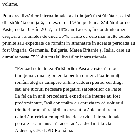
volume.
Ponderea livrărilor internaționale, atât din țară în străinătate, cât și
din străinătate în țară, a crescut cu 8% în perioada Sărbătorilor de
Paște, de la 10% în 2017, la 18% anul acesta, în condițiile unei
creșteri a volumelor de circa 35%. Țările cu cele mai multe colete
primite sau expediate de români în străinătate în această perioadă au
fost Ungaria, Germania, Bulgaria, Marea Britanie și Italia, care au
cumulat peste 75% din totalul livrărilor internaționale.
”Perioada dinaintea Sărbătorilor Pascale este, în mod
tradițional, una aglomerată pentru curieri. Foarte mulți
români aleg să cumpere online cadouri pentru cei dragi
sau alte lucruri necesare pregătirii sărbătorilor de Paște.
La fel ca în anii precedenți, expedierile interne au fost
predominante, însă constatăm cu entuziasm că volumul
trimiterilor în afara țării au crescut față de anul trecut,
datorită ofertelor competitive de servicii internaționale
pe care le-am lansat în acest an”, a declarat Lucian
Aldescu, CEO DPD România.