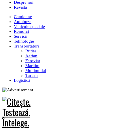
Despre noi
Revista
Camioane
Autobuze
Vehicule speciale
Remorci
Servicii
Tehnologie
Transportatori
Rutier
Aerian
Feroviar
Maritim
Multimodal
Turism
Logistică