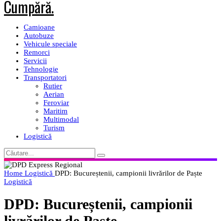
Camioane
Autobuze
Vehicule speciale
Remorci
Servicii
Tehnologie
Transportatori
Rutier
Aerian
Feroviar
Maritim
Multimodal
Turism
Logistică
Home
Logistică
DPD: Bucureștenii, campionii livrărilor de Paște
Logistică
DPD: Bucureștenii, campionii
livrărilor de Paște