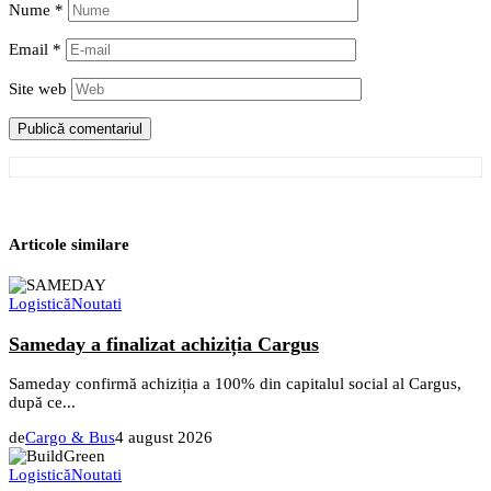
Nume
*
Email
*
Site web
Articole similare
Logistică
Noutati
Sameday a finalizat achiziția Cargus
Sameday confirmă achiziția a 100% din capitalul social al Cargus,
după ce...
de
Cargo & Bus
4 august 2026
Logistică
Noutati