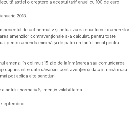
Rezultă astfel o creștere a acestui tarif anual cu 100 de euro.
 ianuarie 2018.
în proiectul de act normativ și actualizarea cuantumului amenzilor
loarea amenzilor contravenționale s-a calculat, pentru toate
anual pentru amenda minimă și de patru ori tariful anual pentru
imul amenzii în cel mult 15 zile de la înmânarea sau comunicarea
p cuprins între data săvârșirii contravenției și data înmânării sau
ai pot aplica alte sancțiuni.
e a actului normativ îşi menţin valabilitatea.
1 septembrie.