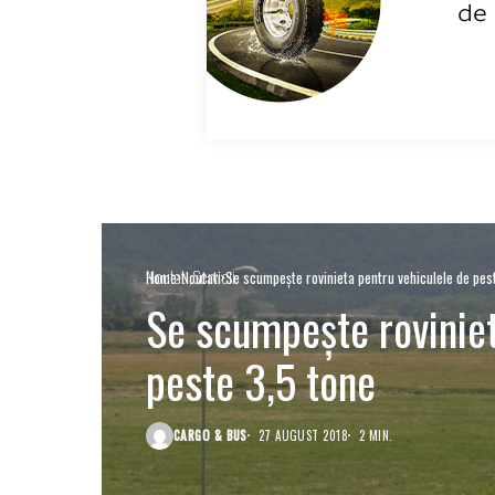
Noutati
Servicii
Home
Noutati
Se scumpește rovinieta pentru vehiculele de pes
Se scumpește roviniet
peste 3,5 tone
CARGO & BUS
27 AUGUST 2018
2 MIN.