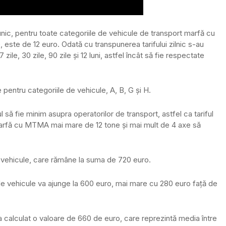
 unic, pentru toate categoriile de vehicule de transport marfă cu
este de 12 euro. Odată cu transpunerea tarifului zilnic s-au
zile, 30 zile, 90 zile și 12 luni, astfel încât să fie respectate
pentru categoriile de vehicule, A, B, G și H.
să fie minim asupra operatorilor de transport, astfel ca tariful
marfă cu MTMA mai mare de 12 tone și mai mult de 4 axe să
de vehicule, care rămâne la suma de 720 euro.
C de vehicule va ajunge la 600 euro, mai mare cu 280 euro față de
-a calculat o valoare de 660 de euro, care reprezintă media între