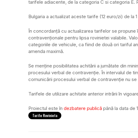
tarifele adiacente, de la categoria C si categoria E. 
Bulgaria a actualizat aceste tarife (12 euro/zi) de la 1
În concordanță cu actualizarea tarifelor se propune 
contravenționale pentru lipsa rovinietei valabile. Va
categoriile de vehicule, ca fiind de două ori tariful 
amenda maximă.
Se menține posibilitatea achitării a jumătate din min
procesului verbal de contravenție. În intervalul de tim
comunicării procesului verbal de contravenție nu se m
Tarifele de utilizare achitate anterior intrării în vigoar
Proiectul este în
dezbatere publică
până la data de 
Tarife Rovinieta