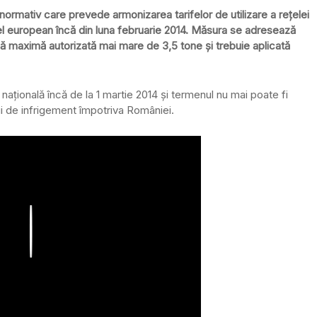
normativ care prevede armonizarea tarifelor de utilizare a rețelei
nivel european încă din luna februarie 2014. Măsura se adresează
ală maximă autorizată mai mare de 3,5 tone și trebuie aplicată
națională încă de la 1 martie 2014 și termenul nu mai poate fi
ii de infrigement împotriva României.
Play