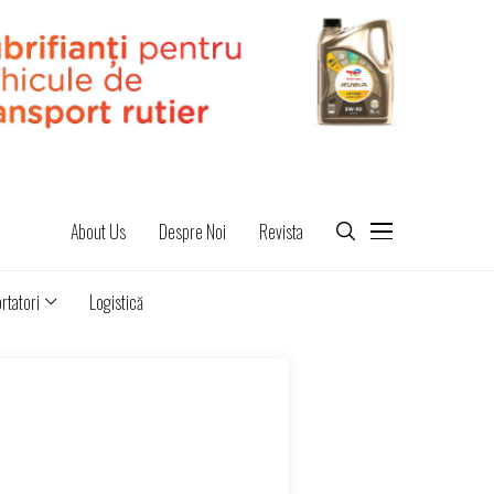
About Us
Despre Noi
Revista
rtatori
Logistică