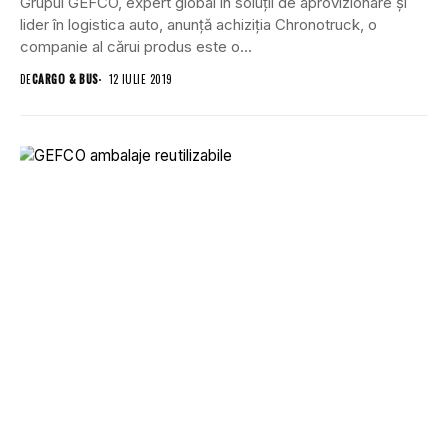
Grupul GEFCO, expert global în soluții de aprovizionare și
lider în logistica auto, anunță achiziția Chronotruck, o
companie al cărui produs este o...
DE
CARGO & BUS
12 IULIE 2019