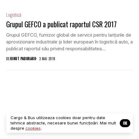
Logistică
Grupul GEFCO a publicat raportul CSR 2017
Grupul GEFCO, furnizor global de servicii pentru lanțurile de
aprovizionare industriale și lider european în logistică auto, a
publicat raportul său privind responsabilitatea...
DE
IONUT PADURARU
3 MAI 2018
Cargo & Bus utilizeaza cookies doar pentru date
OK
tehnice abstracte, necesare bunei funcțioări. Mai mult
despre
cookies
.