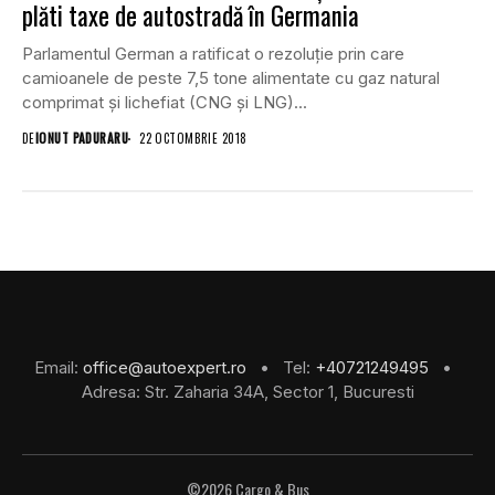
plăti taxe de autostradă în Germania
Parlamentul German a ratificat o rezoluție prin care
camioanele de peste 7,5 tone alimentate cu gaz natural
comprimat și lichefiat (CNG și LNG)...
DE
IONUT PADURARU
22 OCTOMBRIE 2018
Email:
office@autoexpert.ro
• Tel:
+40721249495
•
Adresa: Str. Zaharia 34A, Sector 1, Bucuresti
©2026 Cargo & Bus