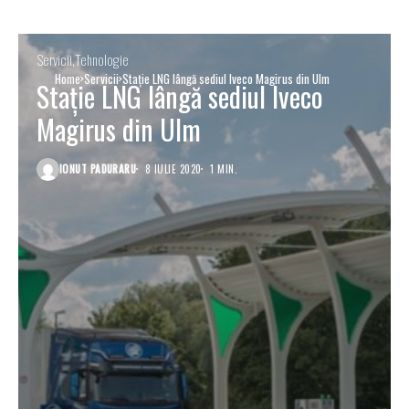
Servicii
Tehnologie
Home
Servicii
Stație LNG lângă sediul Iveco Magirus din Ulm
Stație LNG lângă sediul Iveco
Magirus din Ulm
IONUT PADURARU
8 IULIE 2020
1 MIN.