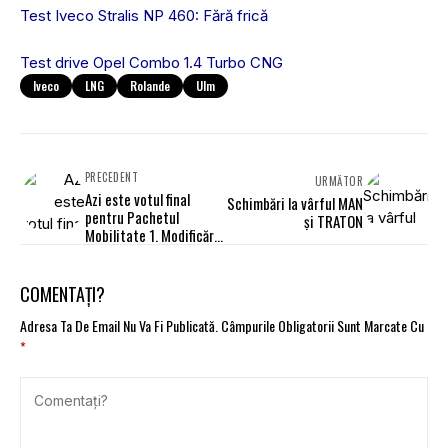
Test Iveco Stralis NP 460: Fără frică
Test drive Opel Combo 1.4 Turbo CNG
Iveco
LNG
Rolande
Ulm
PRECEDENT
URMĂTOR
Azi este votul final
Schimbări la vârful MAN
pentru Pachetul
și TRATON
Mobilitate 1. Modificări
iminente pentru șoferi
și transportatori
COMENTAȚI?
Adresa Ta De Email Nu Va Fi Publicată.
Câmpurile Obligatorii Sunt Marcate Cu
*