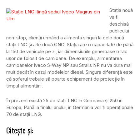
Stația nouă
va fi
deschisă
publicului
non-stop, clienții urmând a alimenta singuri la cele două
stații LNG și alte două CNG. Stația are o capacitate de până
la 150 de vehicule pe zi, iar dimensiunile generoase o fac
ușor de folosit de camioane. De exemplu, alimentarea
camioanelor Iveco S-Way NP sau Stralis NP nu va dura mai
mult decât în cazul modelelor diesel. Singura diferență este
că șoferul trebuie să poarte echipament de protecție în
timpul alimentării.
În prezent există 25 de stații LNG în Germania și 250 în
Europa. Până la finalul anului, în Germania vor fi operaționale
70 de stații LNG.
Citește și: