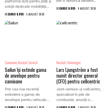
într-o remorcă tandem...
platformă B2B pentru plăți și
soluții dedicate mobilității
DE
CARGO & BUS
4 AUGUST 2026
rutiere,...
DE
CARGO & BUS
5 AUGUST 2026
Camioane
Noutati
Servicii
Noutati
Tehnologie
Sailun își extinde gama
Lars Ljungström a fost
de anvelope pentru
numit director general
camioane
(CFO) pentru cellcentric
Prin cea mai recentă
Joint venture-ul cellcentric,
extindere a gamei de
specializat în pile de
anvelope pentru vehicule
combustie, anunță o
comerciale,...
schimbare în...
DE
CARGO & BUS
3 AUGUST 2026
DE
CARGO & BUS
3 AUGUST 2026