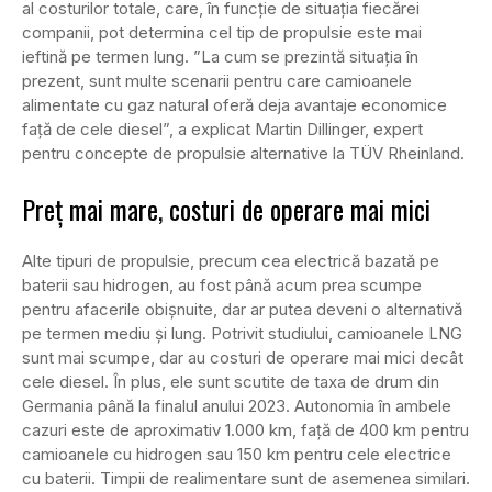
al costurilor totale, care, în funcție de situația fiecărei
companii, pot determina cel tip de propulsie este mai
ieftină pe termen lung. ”La cum se prezintă situația în
prezent, sunt multe scenarii pentru care camioanele
alimentate cu gaz natural oferă deja avantaje economice
față de cele diesel”, a explicat Martin Dillinger, expert
pentru concepte de propulsie alternative la TÜV Rheinland.
Preț mai mare, costuri de operare mai mici
Alte tipuri de propulsie, precum cea electrică bazată pe
baterii sau hidrogen, au fost până acum prea scumpe
pentru afacerile obișnuite, dar ar putea deveni o alternativă
pe termen mediu și lung. Potrivit studiului, camioanele LNG
sunt mai scumpe, dar au costuri de operare mai mici decât
cele diesel. În plus, ele sunt scutite de taxa de drum din
Germania până la finalul anului 2023. Autonomia în ambele
cazuri este de aproximativ 1.000 km, față de 400 km pentru
camioanele cu hidrogen sau 150 km pentru cele electrice
cu baterii. Timpii de realimentare sunt de asemenea similari.