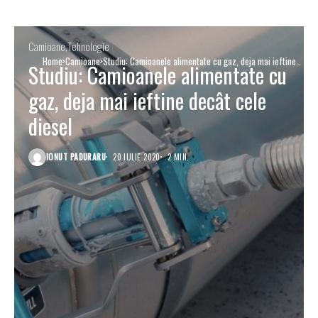
Camioane
Tehnologie
Home
Camioane
Studiu: Camioanele alimentate cu gaz, deja mai ieftine
Studiu: Camioanele alimentate cu
decât cele diesel
gaz, deja mai ieftine decât cele
diesel
IONUT PADURARU
20 IULIE 2020
2 MIN.