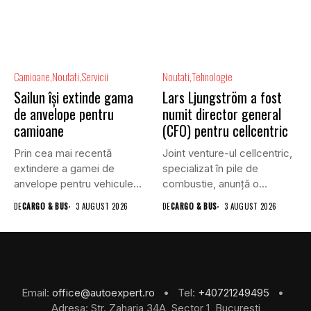
Camioane
Noutati
Servicii
Noutati
Tehnologie
Sailun își extinde gama
Lars Ljungström a fost
de anvelope pentru
numit director general
camioane
(CFO) pentru cellcentric
Prin cea mai recentă
Joint venture-ul cellcentric,
extindere a gamei de
specializat în pile de
anvelope pentru vehicule
combustie, anunță o
comerciale,...
schimbare în...
DE
CARGO & BUS
3 AUGUST 2026
DE
CARGO & BUS
3 AUGUST 2026
Email:
office@autoexpert.ro
• Tel:
+40721249495
•
Adresa: Str. Zaharia 34A, Sector 1, Bucuresti