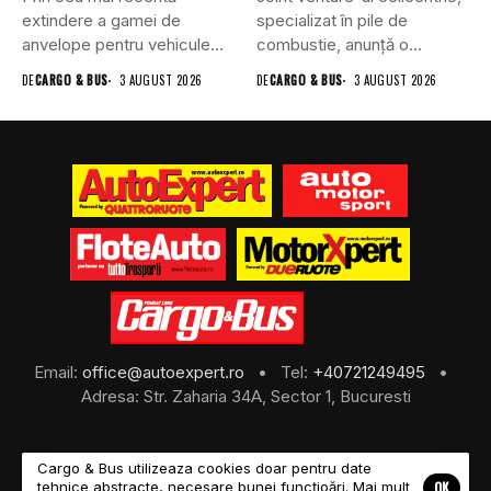
extindere a gamei de
specializat în pile de
anvelope pentru vehicule
combustie, anunță o
comerciale,...
schimbare în...
DE
CARGO & BUS
3 AUGUST 2026
DE
CARGO & BUS
3 AUGUST 2026
Email:
office@autoexpert.ro
• Tel:
+40721249495
•
Adresa: Str. Zaharia 34A, Sector 1, Bucuresti
Cargo & Bus utilizeaza cookies doar pentru date
OK
tehnice abstracte, necesare bunei funcțioări. Mai mult