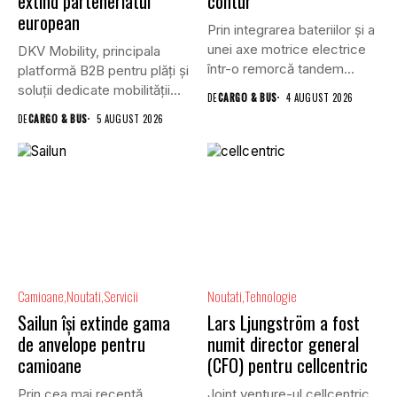
extind parteneriatul
contur
european
Prin integrarea bateriilor și a
unei axe motrice electrice
DKV Mobility, principala
într-o remorcă tandem...
platformă B2B pentru plăți și
soluții dedicate mobilității
DE
CARGO & BUS
4 AUGUST 2026
rutiere,...
DE
CARGO & BUS
5 AUGUST 2026
Camioane
Noutati
Servicii
Noutati
Tehnologie
Sailun își extinde gama
Lars Ljungström a fost
de anvelope pentru
numit director general
camioane
(CFO) pentru cellcentric
Prin cea mai recentă
Joint venture-ul cellcentric,