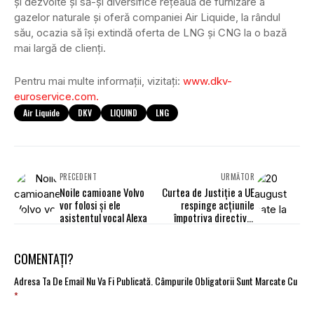
și dezvolte și să-și diversifice rețeaua de furnizare a
gazelor naturale și oferă companiei Air Liquide, la rândul
său, ocazia să își extindă oferta de LNG și CNG la o bază
mai largă de clienți.
Pentru mai multe informații, vizitați:
www.dkv-
euroservice.com.
Air Liquide
DKV
LIQUIND
LNG
PRECEDENT
URMĂTOR
Noile camioane Volvo
Curtea de Justiție a UE
vor folosi și ele
respinge acțiunile
asistentul vocal Alexa
împotriva directivei
detașării lucrătorilor
introduse de Ungaria și
Polonia
COMENTAȚI?
Adresa Ta De Email Nu Va Fi Publicată.
Câmpurile Obligatorii Sunt Marcate Cu
*