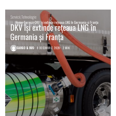
Servicii
Tehnologie
Home
Servicii
DKV își extinde rețeaua LNG în Germania și Franța
DKV își extinde rețeaua LNG în
Germania și Franța
CARGO & BUS
8 DECEMBRIE 2020
2 MIN.