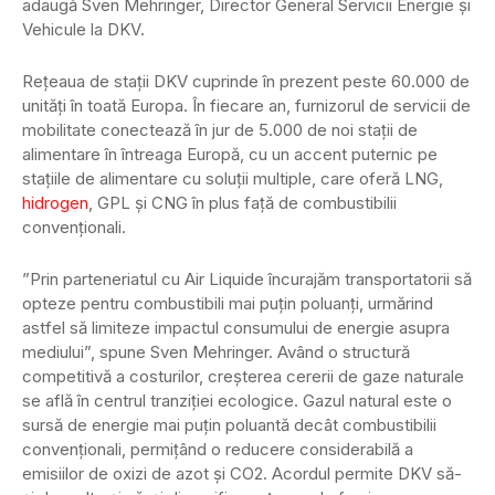
adaugă Sven Mehringer, Director General Servicii Energie și
Vehicule la DKV.
Rețeaua de stații DKV cuprinde în prezent peste 60.000 de
unități în toată Europa. În fiecare an, furnizorul de servicii de
mobilitate conectează în jur de 5.000 de noi stații de
alimentare în întreaga Europă, cu un accent puternic pe
stațiile de alimentare cu soluții multiple, care oferă LNG,
hidrogen
, GPL și CNG în plus față de combustibilii
convenționali.
”Prin parteneriatul cu Air Liquide încurajăm transportatorii să
opteze pentru combustibili mai puțin poluanți, urmărind
astfel să limiteze impactul consumului de energie asupra
mediului”, spune Sven Mehringer. Având o structură
competitivă a costurilor, creșterea cererii de gaze naturale
se află în centrul tranziției ecologice. Gazul natural este o
sursă de energie mai puțin poluantă decât combustibilii
convenționali, permițând o reducere considerabilă a
emisiilor de oxizi de azot și CO2. Acordul permite DKV să-