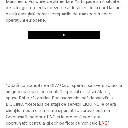
Mannheim. Punctele de alimentare Air Liquide sunt situate
de-a lungul rețelei franceze de autostrăzi, de la nord la sud,
o rută esențială pentru companiile de transport rutier cu
operațiuni europene.
Play
”Odată cu acceptarea DKV Card, sperăm să avem acces la
un grup mai mare de clienți, în special din străinătate”,
spune Philip Maximilian Braunschweig, șef de vânzări la
LIQUIND. ”Rețeaua de stații de servicii LIQUIND le oferă
clienților noștri o mai mare siguranță a aprovizionării în
Germania în sectorul LNG și le creează acestora
oportunități pentru a-și echipa flota cu vehicule
LNG
”,