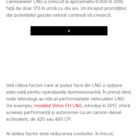
camioanelor LNG a crescut la aproximativ 6.000 în 2019,
față de doar 170 în urmă cu doi ani. Un început promițător,
dar potențialul gazului natural continuă să crească.
Play
Iată câțiva factori care ar putea face din LNG o opțiune
adecvată pentru operațiunile dumneavoastră. În primul rând,
noile tehnologii au ridicat performanțele vehiculelor LNG.
De exemplu,
modelul Volvo FH LNG
, introdus în 2017, oferă
aceeași performanță și autonomie ca un camion diesel
echivalent, de 420 sau 460 CP.
Al doilea factor este reducerea costurilor. În trecut,