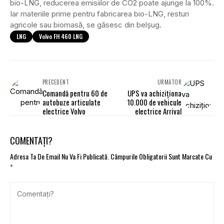
bio-LNG, reducerea emisiilor de CO2 poate ajunge la 100%.
Iar materiile prime pentru fabricarea bio-LNG, resturi
agricole sau biomasă, se găsesc din belșug.
LNG
Volvo FH 460 LNG
PRECEDENT
URMĂTOR
Comandă pentru 60 de
UPS va achiziționa
autobuze articulate
10.000 de vehicule
electrice Volvo
electrice Arrival
COMENTAȚI?
Adresa Ta De Email Nu Va Fi Publicată.
Câmpurile Obligatorii Sunt Marcate Cu
*