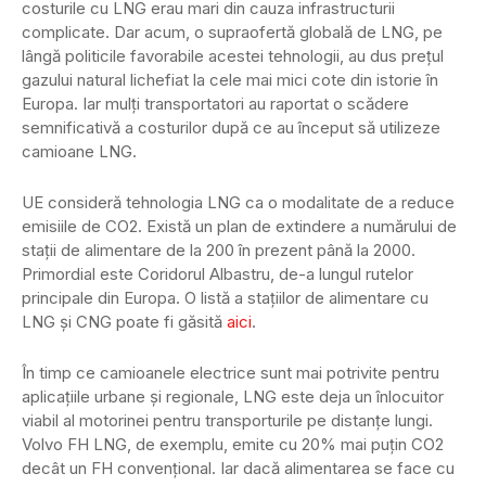
costurile cu LNG erau mari din cauza infrastructurii
complicate. Dar acum, o supraofertă globală de LNG, pe
lângă politicile favorabile acestei tehnologii, au dus prețul
gazului natural lichefiat la cele mai mici cote din istorie în
Europa. Iar mulți transportatori au raportat o scădere
semnificativă a costurilor după ce au început să utilizeze
camioane LNG.
UE consideră tehnologia LNG ca o modalitate de a reduce
emisiile de CO2. Există un plan de extindere a numărului de
stații de alimentare de la 200 în prezent până la 2000.
Primordial este Coridorul Albastru, de-a lungul rutelor
principale din Europa. O listă a stațiilor de alimentare cu
LNG și CNG poate fi găsită
aici
.
În timp ce camioanele electrice sunt mai potrivite pentru
aplicațiile urbane și regionale, LNG este deja un înlocuitor
viabil al motorinei pentru transporturile pe distanțe lungi.
Volvo FH LNG, de exemplu, emite cu 20% mai puțin CO2
decât un FH convențional. Iar dacă alimentarea se face cu