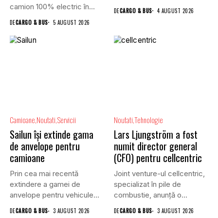
camion 100% electric în...
DE
CARGO & BUS
4 AUGUST 2026
DE
CARGO & BUS
5 AUGUST 2026
Camioane
Noutati
Servicii
Noutati
Tehnologie
Sailun își extinde gama
Lars Ljungström a fost
de anvelope pentru
numit director general
camioane
(CFO) pentru cellcentric
Prin cea mai recentă
Joint venture-ul cellcentric,
extindere a gamei de
specializat în pile de
anvelope pentru vehicule
combustie, anunță o
comerciale,...
schimbare în...
DE
CARGO & BUS
3 AUGUST 2026
DE
CARGO & BUS
3 AUGUST 2026