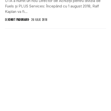
UTA a numit un nou Director de Achiziții pentru divizia de
Fuels și PLUS Services: Începând cu 1 august 2018, Ralf
Kaplan va fi...
DE
IONUT PADURARU
26 IULIE 2018