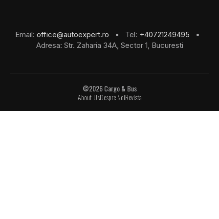
Email:
office@autoexpert.ro
• Tel:
+40721249495
•
Adresa: Str. Zaharia 34A, Sector 1, Bucuresti
©2026 Cargo & Bus
About Us
Despre Noi
Revista