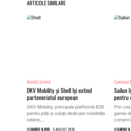
ARTICOLE SIMILARE
Noutati
Servicii
Camioane
DKV Mobility și Shell își extind
Sailun 
parteneriatul european
pentru
DKV Mobility, principala platformă B2B
Prin cea
pentru plăți și soluții dedicate mobilității
gamei de
rutiere,...
comercia
DE
CARGO & BUS
5 AUGUST 2026
DE
CARGO &