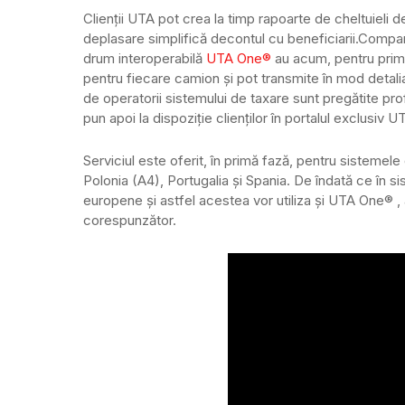
Clienții UTA pot crea la timp rapoarte de cheltuieli de
deplasare simplifică decontul cu beneficiarii.
Compani
drum interoperabilă
UTA One®
au acum, pentru prima
pentru fiecare camion și pot transmite în mod detalia
de operatorii sistemului de taxare sunt pregătite 
pun apoi la dispoziție clienților în portalul exclusiv 
Serviciul este oferit, în primă fază, pentru sistemele 
Polonia (A4), Portugalia și Spania. De îndată ce în si
europene și astfel acestea vor utiliza și UTA One® , 
corespunzător.