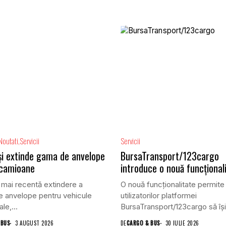
Noutati
Servicii
Servicii
își extinde gama de anvelope
BursaTransport/123cargo
 camioane
introduce o nouă funcțional
 mai recentă extindere a
O nouă funcționalitate permite
 anvelope pentru vehicule
utilizatorilor platformei
le,...
BursaTransport/123cargo să își
evalueze partenerii după...
 BUS
3 AUGUST 2026
DE
CARGO & BUS
30 IULIE 2026