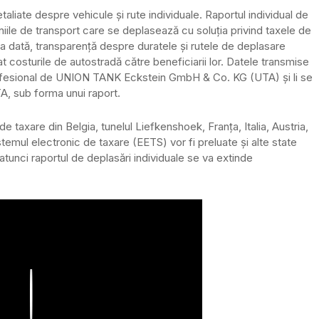
taliate despre vehicule și rute individuale. Raportul individual de
ile de transport care se deplasează cu soluția privind taxele de
 dată, transparență despre duratele și rutele de deplasare
t costurile de autostradă către beneficiarii lor. Datele transmise
profesional de UNION TANK Eckstein GmbH & Co. KG (UTA) și li se
UTA, sub forma unui raport.
de taxare din Belgia, tunelul Liefkenshoek, Franța, Italia, Austria,
stemul electronic de taxare (EETS) vor fi preluate și alte state
atunci raportul de deplasări individuale se va extinde
Play