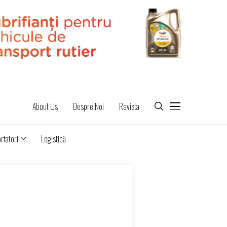
About Us
Despre Noi
Revista
rtatori
Logistică