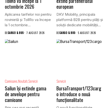
TollRo va începe la 1
extind parteneriatul
octombrie 2026
european
Aplicarea tarifelor noi pentru
DKV Mobility, principala
rovinietă și TollRo va începe
platformă B2B pentru plăți și
la 1 octombrie...
soluții dedicate mobilității
rutiere,...
DE
CARGO & BUS
7 AUGUST 2026
DE
CARGO & BUS
5 AUGUST 2026
Camioane
Noutati
Servicii
Servicii
Sailun își extinde gama
BursaTransport/123carg
de anvelope pentru
o introduce o nouă
camioane
funcționalitate
Prin cea mai recentă
O nouă funcționalitate