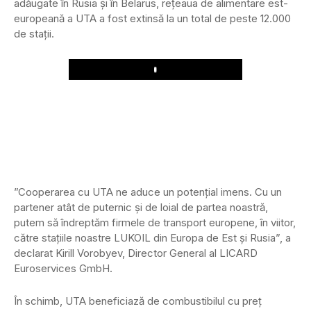
adăugate în Rusia și în Belarus, rețeaua de alimentare est-
europeană a UTA a fost extinsă la un total de peste 12.000
de stații.
Play
”Cooperarea cu UTA ne aduce un potențial imens. Cu un
partener atât de puternic și de loial de partea noastră,
putem să îndreptăm firmele de transport europene, în viitor,
către stațiile noastre LUKOIL din Europa de Est și Rusia”, a
declarat Kirill Vorobyev, Director General al LICARD
Euroservices GmbH.
În schimb, UTA beneficiază de combustibilul cu preț