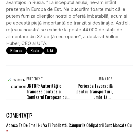
avantajos în Rusia. ”La începutul anului, ne-am întărit
prezența în Europa de Est. Ne bucurăm foarte mult că le
putem furniza clienților noștri o ofertă imbatabilă, acum și
pe această piață importantă de tranzit și destinație. Astfel,
rețeaua noastră se extinde la peste 44.000 de stații de
alimentare din 37 de țări europene”, a declarat Volker
Huber, CEO al UTA.
Belarus
Rusia
UTA
PRECEDENT
URMĂTOR
UNTRR: Autoritățile
Perioada favorabilă
franceze contrazic
pentru transporturi,
Comisarul European cu
umbrită de
privire la controlul
infrastructură
repausului săptămânal
normal
COMENTAȚI?
Adresa Ta De Email Nu Va Fi Publicată.
Câmpurile Obligatorii Sunt Marcate Cu
*