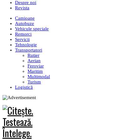
Despre noi
Revista
Camioane
Autobuze
Vehicule speciale
Remorci
Servicii
Tehnologie
Transportatori
Rutier
Aerian
Feroviar
Maritim
Multimodal
Turism
Logistică