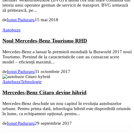
istoria unui operator german de servicii de transport. BVG urmează
să primească, pe...
de
Ionut Paduraru
15 mai 2018
Autobuze
Noul Mercedes-Benz Tourismo RHD
Mercedes-Benz a lansat în premieră mondială la Busworld 2017 noul
Tourismo. Pornind de la caracteristicile care au consacrat acest
model – eficiență maximă...
de
Ionut Paduraru
31 octombrie 2017
Autobuze
Tehnologie
Mercedes-Benz Citaro devine hibrid
Mercedes-Benz deschide un nou capitol în evoluția autobuzelor
urbane. Pentru prima dată, tehnologia hibrid este disponibilă oriunde
în lume, ca echipament opțional, pentru...
de
Ionut Paduraru
29 septembrie 2017