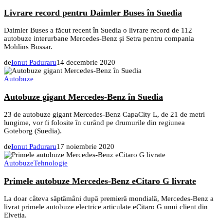
Livrare record pentru Daimler Buses în Suedia
Daimler Buses a făcut recent în Suedia o livrare record de 112
autobuze interurbane Mercedes-Benz și Setra pentru compania
Mohlins Bussar.
de
Ionut Paduraru
14 decembrie 2020
Autobuze
Autobuze gigant Mercedes-Benz în Suedia
23 de autobuze gigant Mercedes-Benz CapaCity L, de 21 de metri
lungime, vor fi folosite în curând pe drumurile din regiunea
Goteborg (Suedia).
de
Ionut Paduraru
17 noiembrie 2020
Autobuze
Tehnologie
Primele autobuze Mercedes-Benz eCitaro G livrate
La doar câteva săptămâni după premieră mondială, Mercedes-Benz a
livrat primele autobuze electrice articulate eCitaro G unui client din
Elveția.