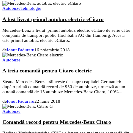
Autobuze
Tehnologie
A fost livrat primul autobuz electric eCitaro
Mercedes‑Benz a livrat primul autobuz electric eCitaro de serie către
compania de transport public Hochbahn AG din Hamburg. Acesta
este primul autobuz electric eCitaro...
de
Ionut Paduraru
16 noiembrie 2018
Autobuze
A treia comandă pentru Citaro electric
Steaua Mercedes-Benz străluceşte deasupra capitalei Germaniei:
după o primă comandă record de 950 de autobuze, urmează acum
o nouă comandă de 15 autobuze Mercedes-Benz Citaro, 100%...
de
Ionut Paduraru
22 iunie 2018
Autobuze
Comandă record pentru Mercedes-Benz Citaro
Berliner Verkehrsbetriebe (BVG) a lansat cea mai mare comandă din