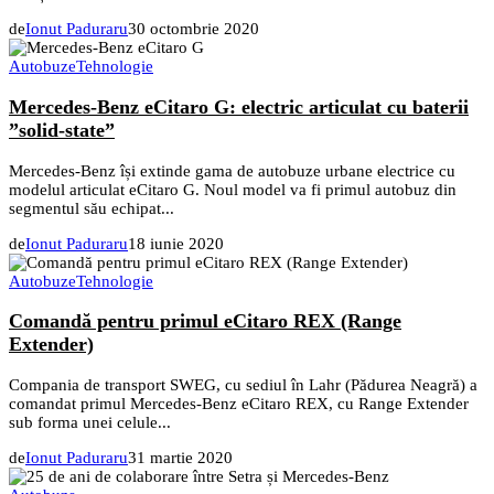
de
Ionut Paduraru
30 octombrie 2020
Autobuze
Tehnologie
Mercedes-Benz eCitaro G: electric articulat cu baterii
”solid-state”
Mercedes-Benz își extinde gama de autobuze urbane electrice cu
modelul articulat eCitaro G. Noul model va fi primul autobuz din
segmentul său echipat...
de
Ionut Paduraru
18 iunie 2020
Autobuze
Tehnologie
Comandă pentru primul eCitaro REX (Range
Extender)
Compania de transport SWEG, cu sediul în Lahr (Pădurea Neagră) a
comandat primul Mercedes-Benz eCitaro REX, cu Range Extender
sub forma unei celule...
de
Ionut Paduraru
31 martie 2020