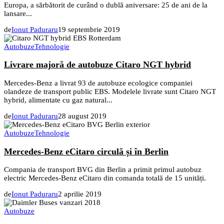
Europa, a sărbătorit de curând o dublă aniversare: 25 de ani de la
lansare...
de
Ionut Paduraru
19 septembrie 2019
Autobuze
Tehnologie
Livrare majoră de autobuze Citaro NGT hybrid
Mercedes-Benz a livrat 93 de autobuze ecologice companiei
olandeze de transport public EBS. Modelele livrate sunt Citaro NGT
hybrid, alimentate cu gaz natural...
de
Ionut Paduraru
28 august 2019
Autobuze
Tehnologie
Mercedes-Benz eCitaro circulă și în Berlin
Compania de transport BVG din Berlin a primit primul autobuz
electric Mercedes-Benz eCitaro din comanda totală de 15 unități.
de
Ionut Paduraru
2 aprilie 2019
Autobuze