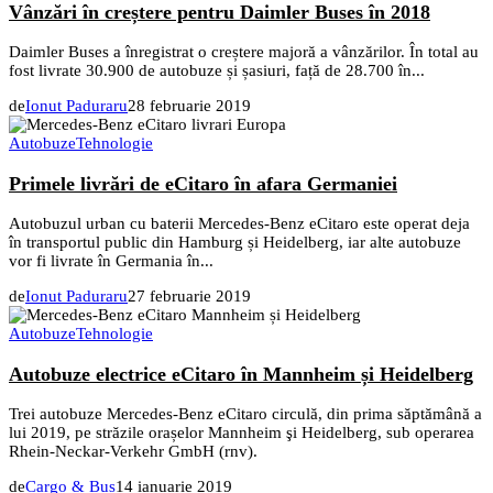
Vânzări în creștere pentru Daimler Buses în 2018
Daimler Buses a înregistrat o creștere majoră a vânzărilor. În total au
fost livrate 30.900 de autobuze și șasiuri, față de 28.700 în...
de
Ionut Paduraru
28 februarie 2019
Autobuze
Tehnologie
Primele livrări de eCitaro în afara Germaniei
Autobuzul urban cu baterii Mercedes-Benz eCitaro este operat deja
în transportul public din Hamburg și Heidelberg, iar alte autobuze
vor fi livrate în Germania în...
de
Ionut Paduraru
27 februarie 2019
Autobuze
Tehnologie
Autobuze electrice eCitaro în Mannheim și Heidelberg
Trei autobuze Mercedes-Benz eCitaro circulă, din prima săptămână a
lui 2019, pe străzile orașelor Mannheim şi Heidelberg, sub operarea
Rhein-Neckar-Verkehr GmbH (rnv).
de
Cargo & Bus
14 ianuarie 2019