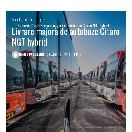
Autobuze
Tehnologie
Home
Autobuze
Livrare majoră de autobuze Citaro NGT hybrid
Livrare majoră de autobuze Citaro
NGT hybrid
IONUT PADURARU
28 AUGUST 2019
1 MIN.