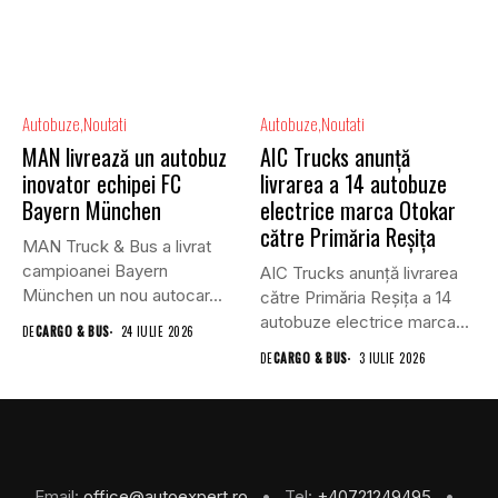
Autobuze
Noutati
Autobuze
Noutati
MAN livrează un autobuz
AIC Trucks anunță
inovator echipei FC
livrarea a 14 autobuze
Bayern München
electrice marca Otokar
către Primăria Reșița
MAN Truck & Bus a livrat
campioanei Bayern
AIC Trucks anunță livrarea
München un nou autocar...
către Primăria Reșița a 14
autobuze electrice marca...
DE
CARGO & BUS
24 IULIE 2026
DE
CARGO & BUS
3 IULIE 2026
Email:
office@autoexpert.ro
• Tel:
+40721249495
•