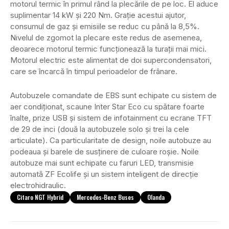
motorul termic în primul rând la plecările de pe loc. El aduce
suplimentar 14 kW și 220 Nm. Grație acestui ajutor,
consumul de gaz și emisiile se reduc cu până la 8,5%.
Nivelul de zgomot la plecare este redus de asemenea,
deoarece motorul termic funcționează la turații mai mici.
Motorul electric este alimentat de doi supercondensatori,
care se încarcă în timpul perioadelor de frânare.
Autobuzele comandate de EBS sunt echipate cu sistem de
aer condiționat, scaune Inter Star Eco cu spătare foarte
înalte, prize USB și sistem de infotainment cu ecrane TFT
de 29 de inci (două la autobuzele solo și trei la cele
articulate). Ca particularitate de design, noile autobuze au
podeaua și barele de susținere de culoare roșie. Noile
autobuze mai sunt echipate cu faruri LED, transmisie
automată ZF Ecolife și un sistem inteligent de direcție
electrohidraulic.
Citaro NGT Hybrid
Mercedes-Benz Buses
Olanda