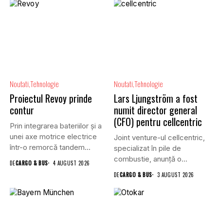
Noutati
Tehnologie
Noutati
Tehnologie
Proiectul Revoy prinde
Lars Ljungström a fost
contur
numit director general
(CFO) pentru cellcentric
Prin integrarea bateriilor și a
unei axe motrice electrice
Joint venture-ul cellcentric,
într-o remorcă tandem...
specializat în pile de
combustie, anunță o
DE
CARGO & BUS
4 AUGUST 2026
schimbare în...
DE
CARGO & BUS
3 AUGUST 2026