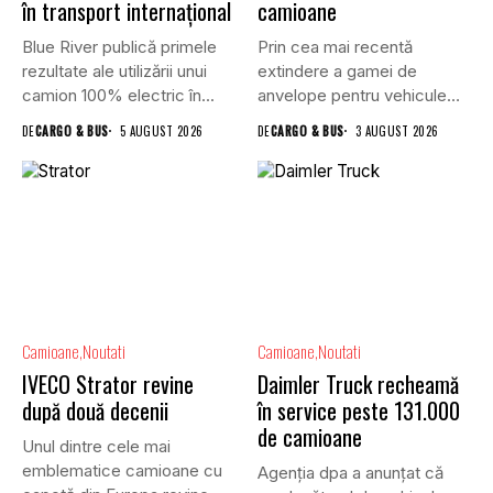
în transport internațional
camioane
Blue River publică primele
Prin cea mai recentă
rezultate ale utilizării unui
extindere a gamei de
camion 100% electric în...
anvelope pentru vehicule
comerciale,...
DE
CARGO & BUS
5 AUGUST 2026
DE
CARGO & BUS
3 AUGUST 2026
Camioane
Noutati
Camioane
Noutati
IVECO Strator revine
Daimler Truck recheamă
după două decenii
în service peste 131.000
de camioane
Unul dintre cele mai
emblematice camioane cu
Agenția dpa a anunțat că