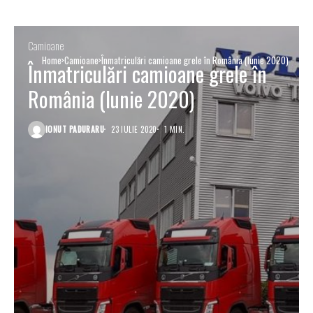
Camioane
Home
Camioane
Înmatriculări camioane grele în România (Iunie 2020)
Înmatriculări camioane grele în
România (Iunie 2020)
IONUT PADURARU
23 IULIE 2020
1 MIN.