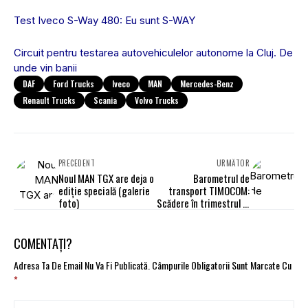
Test Iveco S-Way 480: Eu sunt S-WAY
Circuit pentru testarea autovehiculelor autonome la Cluj. De
unde vin banii
DAF
Ford Trucks
Iveco
MAN
Mercedes-Benz
Renault Trucks
Scania
Volvo Trucks
PRECEDENT
URMĂTOR
Noul MAN TGX are deja o
Barometrul de
ediție specială (galerie
transport TIMOCOM:
foto)
Scădere în trimestrul al
doilea, redresare în
iunie
COMENTAȚI?
Adresa Ta De Email Nu Va Fi Publicată.
Câmpurile Obligatorii Sunt Marcate Cu
*