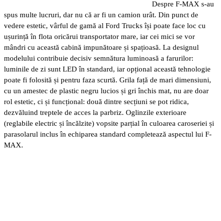
Despre F-MAX s-au
spus multe lucruri, dar nu că ar fi un camion urât. Din punct de
vedere estetic, vârful de gamă al Ford Trucks își poate face loc cu
ușurință în flota oricărui transportator mare, iar cei mici se vor
mândri cu această cabină impunătoare și spațioasă. La designul
modelului contribuie decisiv semnătura luminoasă a farurilor:
luminile de zi sunt LED în standard, iar opțional această tehnologie
poate fi folosită și pentru faza scurtă. Grila față de mari dimensiuni,
cu un amestec de plastic negru lucios și gri închis mat, nu are doar
rol estetic, ci și funcțional: două dintre secțiuni se pot ridica,
dezvăluind treptele de acces la parbriz. Oglinzile exterioare
(reglabile electric și încălzite) vopsite parțial în culoarea caroseriei și
parasolarul inclus în echiparea standard completează aspectul lui F-
MAX.