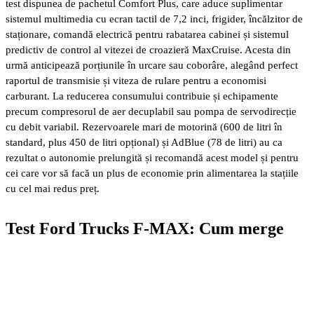
test dispunea de pachetul Comfort Plus, care aduce suplimentar
sistemul multimedia cu ecran tactil de 7,2 inci, frigider, încălzitor de
staționare, comandă electrică pentru rabatarea cabinei și sistemul
predictiv de control al vitezei de croazieră MaxCruise. Acesta din
urmă anticipează porțiunile în urcare sau coborâre, alegând perfect
raportul de transmisie și viteza de rulare pentru a economisi
carburant. La reducerea consumului contribuie și echipamente
precum compresorul de aer decuplabil sau pompa de servodirecție
cu debit variabil. Rezervoarele mari de motorină (600 de litri în
standard, plus 450 de litri opțional) și AdBlue (78 de litri) au ca
rezultat o autonomie prelungită și recomandă acest model și pentru
cei care vor să facă un plus de economie prin alimentarea la stațiile
cu cel mai redus preț.
Test Ford Trucks F-MAX: Cum merge