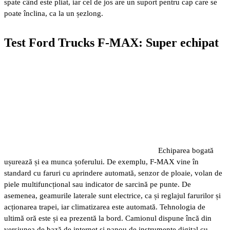
spate când este pliat, iar cel de jos are un suport pentru cap care se
poate înclina, ca la un șezlong.
Test Ford Trucks F-MAX: Super echipat
Echiparea bogată
ușurează și ea munca șoferului. De exemplu, F-MAX vine în
standard cu faruri cu aprindere automată, senzor de ploaie, volan de
piele multifuncțional sau indicator de sarcină pe punte. De
asemenea, geamurile laterale sunt electrice, ca și reglajul farurilor și
acționarea trapei, iar climatizarea este automată. Tehnologia de
ultimă oră este și ea prezentă la bord. Camionul dispune încă din
versiunea de bază de internet și panou de instrumente digital cu