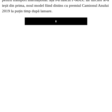
pentru transport internațional: așa s-a născut F-MAX. Iar turcilor le-a
ieșit din prima, noul model fiind distins cu premiul Camionul Anului
2019 la puțin timp după lansare.
Play