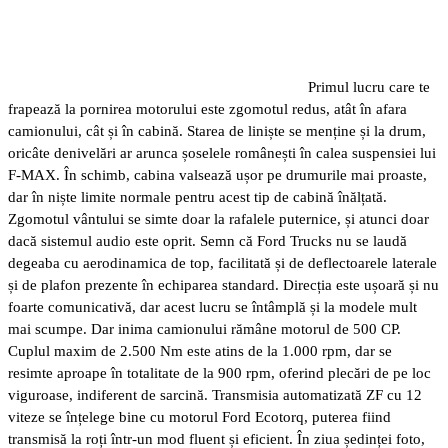
Primul lucru care te
frapează la pornirea motorului este zgomotul redus, atât în afara
camionului, cât și în cabină. Starea de liniște se menține și la drum,
oricâte denivelări ar arunca șoselele românești în calea suspensiei lui
F-MAX. În schimb, cabina valsează ușor pe drumurile mai proaste,
dar în niște limite normale pentru acest tip de cabină înălțată.
Zgomotul vântului se simte doar la rafalele puternice, și atunci doar
dacă sistemul audio este oprit. Semn că Ford Trucks nu se laudă
degeaba cu aerodinamica de top, facilitată și de deflectoarele laterale
și de plafon prezente în echiparea standard. Direcția este ușoară și nu
foarte comunicativă, dar acest lucru se întâmplă și la modele mult
mai scumpe. Dar inima camionului rămâne motorul de 500 CP.
Cuplul maxim de 2.500 Nm este atins de la 1.000 rpm, dar se
resimte aproape în totalitate de la 900 rpm, oferind plecări de pe loc
viguroase, indiferent de sarcină. Transmisia automatizată ZF cu 12
viteze se înțelege bine cu motorul Ford Ecotorq, puterea fiind
transmisă la roți într-un mod fluent și eficient. În ziua ședinței foto,