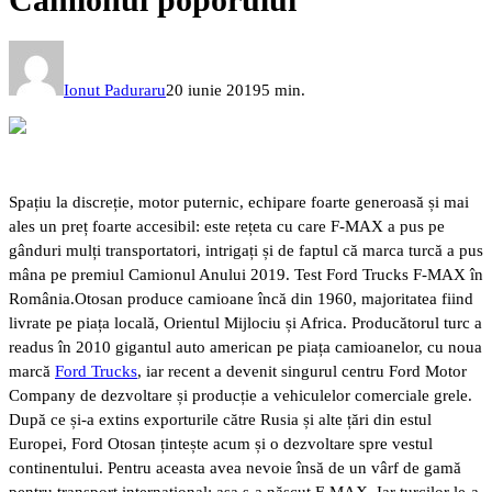
Ionut Paduraru
20 iunie 2019
5 min.
Spațiu la discreție, motor puternic, echipare foarte generoasă și mai
ales un preț foarte accesibil: este rețeta cu care F-MAX a pus pe
gânduri mulți transportatori, intrigați și de faptul că marca turcă a pus
mâna pe premiul Camionul Anului 2019. Test Ford Trucks F-MAX în
România.
Otosan produce camioane încă din 1960, majoritatea fiind
livrate pe piața locală, Orientul Mijlociu și Africa. Producătorul turc a
readus în 2010 gigantul auto american pe piața camioanelor, cu noua
marcă
Ford Trucks
, iar recent a devenit singurul centru Ford Motor
Company de dezvoltare și producție a vehiculelor comerciale grele.
După ce și-a extins exporturile către Rusia și alte țări din estul
Europei, Ford Otosan țintește acum și o dezvoltare spre vestul
continentului. Pentru aceasta avea nevoie însă de un vârf de gamă