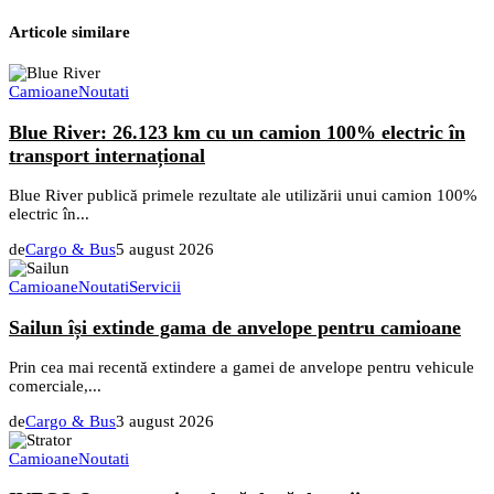
Articole similare
Camioane
Noutati
Blue River: 26.123 km cu un camion 100% electric în
transport internațional
Blue River publică primele rezultate ale utilizării unui camion 100%
electric în...
de
Cargo & Bus
5 august 2026
Camioane
Noutati
Servicii
Sailun își extinde gama de anvelope pentru camioane
Prin cea mai recentă extindere a gamei de anvelope pentru vehicule
comerciale,...
de
Cargo & Bus
3 august 2026
Camioane
Noutati