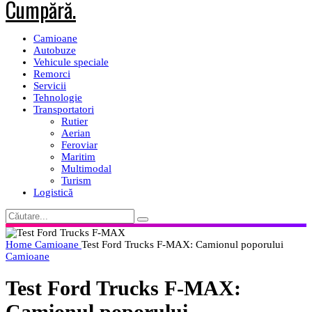
Camioane
Autobuze
Vehicule speciale
Remorci
Servicii
Tehnologie
Transportatori
Rutier
Aerian
Feroviar
Maritim
Multimodal
Turism
Logistică
Home
Camioane
Test Ford Trucks F-MAX: Camionul poporului
Camioane
Test Ford Trucks F-MAX:
Camionul poporului