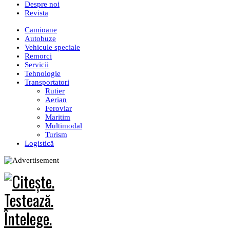
Despre noi
Revista
Camioane
Autobuze
Vehicule speciale
Remorci
Servicii
Tehnologie
Transportatori
Rutier
Aerian
Feroviar
Maritim
Multimodal
Turism
Logistică