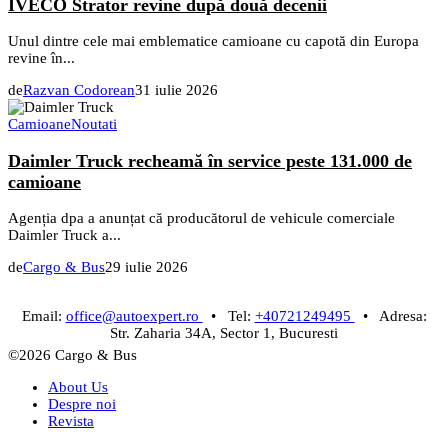
IVECO Strator revine după două decenii
Unul dintre cele mai emblematice camioane cu capotă din Europa
revine în...
de
Razvan Codorean
31 iulie 2026
Camioane
Noutati
Daimler Truck recheamă în service peste 131.000 de
camioane
Agenția dpa a anunțat că producătorul de vehicule comerciale
Daimler Truck a...
de
Cargo & Bus
29 iulie 2026
Email:
office@autoexpert.ro
• Tel:
+40721249495
• Adresa:
Str. Zaharia 34A, Sector 1, Bucuresti
©2026 Cargo & Bus
About Us
Despre noi
Revista