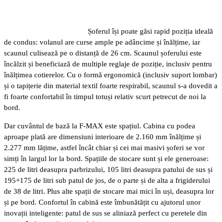
Șoferul își poate găsi rapid poziția ideală
de condus: volanul are curse ample pe adâncime și înălțime, iar
scaunul culisează pe o distanță de 26 cm. Scaunul șoferului este
încălzit și beneficiază de multiple reglaje de poziție, inclusiv pentru
înălțimea cotierelor. Cu o formă ergonomică (inclusiv suport lombar)
și o tapițerie din material textil foarte respirabil, scaunul s-a dovedit a
fi foarte confortabil în timpul totuși relativ scurt petrecut de noi la
bord.
Dar cuvântul de bază la F-MAX este spațiul. Cabina cu podea
aproape plată are dimensiuni interioare de 2.160 mm înălțime și
2.277 mm lățime, astfel încât chiar și cei mai masivi șoferi se vor
simți în largul lor la bord. Spațiile de stocare sunt și ele generoase:
225 de litri deasupra parbrizului, 105 litri deasupra patului de sus și
195+175 de litri sub patul de jos, de o parte și de alta a frigiderului
de 38 de litri. Plus alte spații de stocare mai mici în uși, deasupra lor
și pe bord. Confortul în cabină este îmbunătățit cu ajutorul unor
inovații inteligente: patul de sus se aliniază perfect cu peretele din