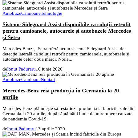
Autobuze
Camioane
Tehnologie
Sisteme Sideguard Assist disponibile ca soluții retrofit
pentru camioanele, autocarele și autobuzele Mercedes
și Setra
Mercedes-Benz și Setra oferă acum sisteme Sideguard Assist de
detecție laterală ca soluții retrofit pentru camioanele, autobuzele și
autocarele celor două mărci. Noile...
de
Ionut Paduraru
10 iunie 2020
Autobuze
Camioane
Noutati
Mercedes-Benz reia producția în Germania la 20
aprilie
Mercedes-Benz plănuiește să restarteze producția la fabricile sale din
Germania la 20 aprilie, după săptămâni bune de întrerupere cauzate
de pandemia Covid-19.
de
Ionut Paduraru
13 aprilie 2020