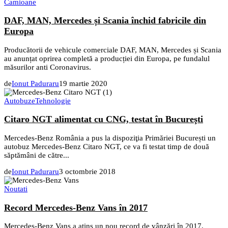
Camioane
DAF, MAN, Mercedes și Scania închid fabricile din
Europa
Producătorii de vehicule comerciale DAF, MAN, Mercedes și Scania
au anunțat oprirea completă a producției din Europa, pe fundalul
măsurilor anti Coronavirus.
de
Ionut Paduraru
19 martie 2020
Autobuze
Tehnologie
Citaro NGT alimentat cu CNG, testat în Bucureşti
Mercedes-Benz România a pus la dispoziţia Primăriei București un
autobuz Mercedes-Benz Citaro NGT, ce va fi testat timp de două
săptămâni de către...
de
Ionut Paduraru
3 octombrie 2018
Noutati
Record Mercedes-Benz Vans în 2017
Mercedes-Benz Vans a atins un nou record de vânzări în 2017,