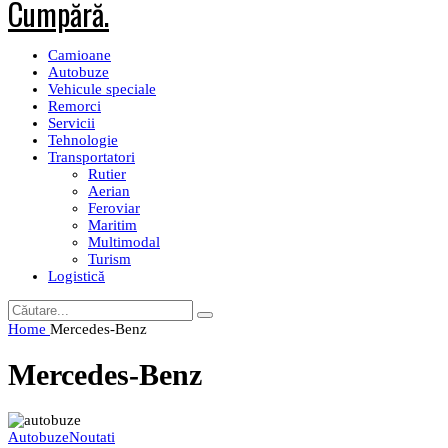
Camioane
Autobuze
Vehicule speciale
Remorci
Servicii
Tehnologie
Transportatori
Rutier
Aerian
Feroviar
Maritim
Multimodal
Turism
Logistică
Home
Mercedes-Benz
Mercedes-Benz
Autobuze
Noutati