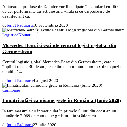
Autocarele produse de Daimler vor fi echipate în standard cu filtre
de aer performante cu acțiune anti-virală și cu dispersoare de
dezinfectant cu...
de
Ionut Paduraru
10 septembrie 2020
Logistică
Noutati
Mercedes-Benz își extinde centrul logistic global din
Germersheim
Centrul logistic global Mercedes-Benz din Germersheim, care a
împlinit recent 30 de ani, se extinde cu un nou complex de depozite
de ultimă...
de
Ionut Paduraru
4 august 2020
Camioane
Înmatriculări camioane grele în România (Iunie 2020)
În țara noastră s-au înmatriculat în primele 6 luni din acest an un
număr de 2.069 de camioane grele noi, în scădere cu...
de
Ionut Paduraru
23 iulie 2020