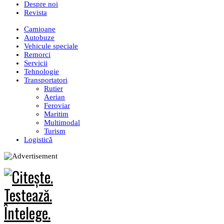
Despre noi
Revista
Camioane
Autobuze
Vehicule speciale
Remorci
Servicii
Tehnologie
Transportatori
Rutier
Aerian
Feroviar
Maritim
Multimodal
Turism
Logistică