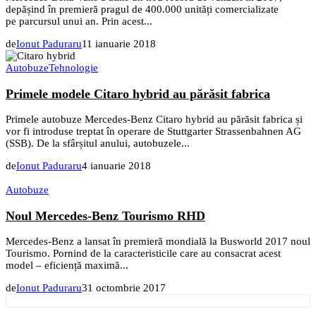
depășind în premieră pragul de 400.000 unități comercializate
pe parcursul unui an. Prin acest...
de
Ionut Paduraru
11 ianuarie 2018
Autobuze
Tehnologie
Primele modele Citaro hybrid au părăsit fabrica
Primele autobuze Mercedes-Benz Citaro hybrid au părăsit fabrica și
vor fi introduse treptat în operare de Stuttgarter Strassenbahnen AG
(SSB). De la sfârșitul anului, autobuzele...
de
Ionut Paduraru
4 ianuarie 2018
Autobuze
Noul Mercedes-Benz Tourismo RHD
Mercedes-Benz a lansat în premieră mondială la Busworld 2017 noul
Tourismo. Pornind de la caracteristicile care au consacrat acest
model – eficiență maximă...
de
Ionut Paduraru
31 octombrie 2017