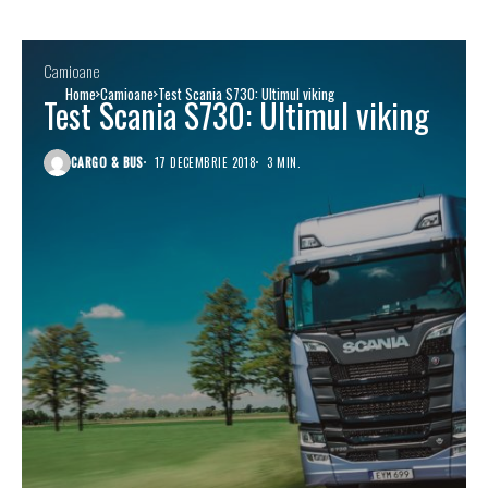
Camioane
Home
Camioane
Test Scania S730: Ultimul viking
Test Scania S730: Ultimul viking
CARGO & BUS
17 DECEMBRIE 2018
3 MIN.