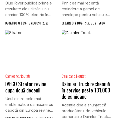
Blue River publică primele
Prin cea mai recentă
rezultate ale utilizării unui
extindere a gamei de
camion 100% electric în...
anvelope pentru vehicule
comerciale,...
DE
CARGO & BUS
5 AUGUST 2026
DE
CARGO & BUS
3 AUGUST 2026
Camioane
Noutati
Camioane
Noutati
IVECO Strator revine
Daimler Truck recheamă
după două decenii
în service peste 131.000
de camioane
Unul dintre cele mai
emblematice camioane cu
Agenția dpa a anunțat că
capotă din Europa revine
producătorul de vehicule
în...
comerciale Daimler Truck