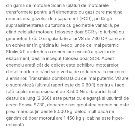
din gama de motoare Scania (alături de motoarele
transformate pentru a fi alimentate cu gaz) care menține
recircularea gazelor de eșapament (EGR), pe lângă
supraaalimentarea cu turbina cu geometrie variabilă, pe
când celelalte motoare folosesc doar SCR și o turbină cu
geometrie fixă. O singularitate a lui V8 de 730 CP care are
un echivalent în grădina lui Iveco, unde cel mai puternic
Stralis XP a introdus o recirculare minimă a gazului de
eșapament, deși la început folosea doar SCR. Acest
exemplu arată cât de delicat este echilibrul motoarelor
diesel moderne când vine vorba de reducerea la minimum
a emisiilor. Transmisia combinată cu cel mai puternic V8 are
o supraviteză (ultimul raport este de 0,80:1) pentru a face
față cuplului impresionant de 3.500 Nm. Raportul final
destul de lung (2,366) este purtat cu eleganță și ușurință de
acest Scania S730, deoarece nici greutatea proprie nu este
prea mare: puțin peste 8.000 kg, deloc mult dacă ne
gândim că doar motorul are 1.450 kg și cabina este hiper-
echipată.