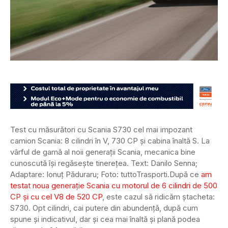
Test cu măsurători cu Scania S730 cel mai impozant
camion Scania: 8 cilindri în V, 730 CP și cabina înaltă S. La
vârful de gamă al noii generații Scania, mecanica bine
cunoscută își regăsește tinerețea. Text: Danilo Senna;
Adaptare: Ionuț Păduraru; Foto: tuttoTrasporti.
După ce
am
testat noua generație Scania cu motorul de 6 cilindri de 500
CP și cu cel V8 de 520 CP
, este cazul să ridicăm ștacheta:
S730. Opt cilindri, cai putere din abundență, după cum
spune și indicativul, dar și cea mai înaltă și plană podea