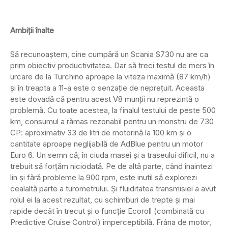
Ambiții înalte
Să recunoaștem, cine cumpără un Scania S730 nu are ca
prim obiectiv productivitatea. Dar să treci testul de mers în
urcare de la Turchino aproape la viteza maximă (87 km/h)
și în treapta a 11-a este o senzație de neprețuit. Aceasta
este dovadă că pentru acest V8 munții nu reprezintă o
problemă. Cu toate acestea, la finalul testului de peste 500
km, consumul a rămas rezonabil pentru un monstru de 730
CP: aproximativ 33 de litri de motorină la 100 km și o
cantitate aproape neglijabilă de AdBlue pentru un motor
Euro 6. Un semn că, în ciuda masei și a traseului dificil, nu a
trebuit să forțăm niciodată. Pe de altă parte, când înaintezi
lin și fără probleme la 900 rpm, este inutil să explorezi
cealaltă parte a turometrului. Și fluiditatea transmisiei a avut
rolul ei la acest rezultat, cu schimburi de trepte și mai
rapide decât în trecut și o funcție Ecoroll (combinată cu
Predictive Cruise Control) imperceptibilă. Frâna de motor,