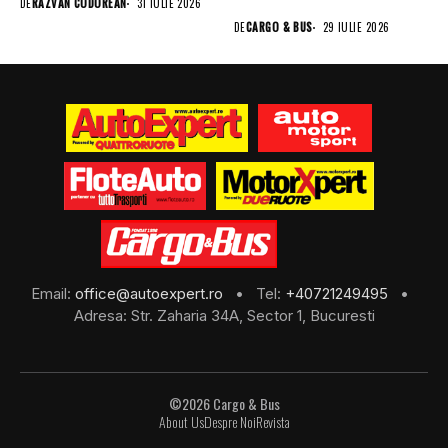
DE
RAZVAN CODOREAN
31 IULIE 2026
a...
DE
CARGO & BUS
29 IULIE 2026
Email:
office@autoexpert.ro
• Tel:
+40721249495
•
Adresa: Str. Zaharia 34A, Sector 1, Bucuresti
©2026 Cargo & Bus
About Us
Despre Noi
Revista