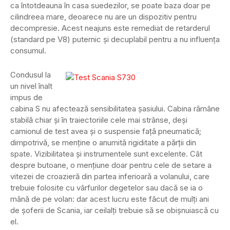
ca întotdeauna în casa suedezilor, se poate baza doar pe
cilindreea mare, deoarece nu are un dispozitiv pentru
decompresie. Acest neajuns este remediat de retarderul
(standard pe V8) puternic și decuplabil pentru a nu influența
consumul.
Condusul la
un nivel înalt
impus de
cabina S nu afectează sensibilitatea șasiului. Cabina rămâne
stabilă chiar și în traiectoriile cele mai strânse, deși
camionul de test avea și o suspensie față pneumatică;
dimpotrivă, se menține o anumită rigiditate a părții din
spate. Vizibilitatea și instrumentele sunt excelente. Cât
despre butoane, o mențiune doar pentru cele de setare a
vitezei de croazieră din partea inferioară a volanului, care
trebuie folosite cu vârfurilor degetelor sau dacă se ia o
mână de pe volan: dar acest lucru este făcut de mulți ani
de șoferii de Scania, iar ceilalți trebuie să se obișnuiască cu
el.