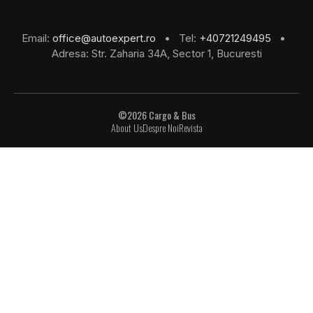
Email:
office@autoexpert.ro
• Tel:
+40721249495
•
Adresa: Str. Zaharia 34A, Sector 1, Bucuresti
©2026 Cargo & Bus
About Us
Despre Noi
Revista