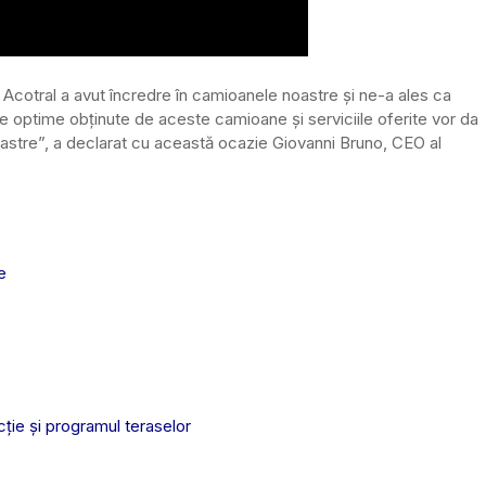
otral a avut încredre în camioanele noastre și ne-a ales ca
ele optime obținute de aceste camioane și serviciile oferite vor da
 noastre”, a declarat cu această ocazie Giovanni Bruno, CEO al
e
cţie şi programul teraselor