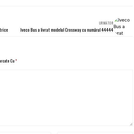
URMĂTOR
trice
Iveco Bus a livrat modelul Crossway cu numărul 44444
Marcate Cu
*