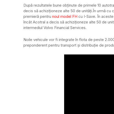
După rezultatele bune obținute de primele 10 autotr
decis să achiziționeze alte 50 de unități.
În urmă cu c
premieră pentru
noul model FH
cu I-Save. În aceste 
încât Acotral a decis să achiziționeze alte 50 de uni
intermediul Volvo Financial Services.
Noile vehicule vor fi integrate în flota de peste 2.00
preponderent pentru transport și distribuție de prod