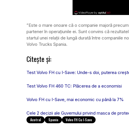
”Este o mare onoare că o companie majoră precum Ac
partener în operațiunile ei. Sunt convins că rezultat
startul unei relații de lungă durată între companiile
Volvo Trucks Spania.
Citește și:
Test Volvo FH cu I-Save: Unde-s doi, puterea creșt
Test Volvo FH 460 TC: Plăcerea de a economisi
Volvo FH cu I-Save, mai economic cu până la 7%
Cele 2 decizii ale Guvernului privind masca de prote
Acotral
Spania
Volvo FH Cu I-Save