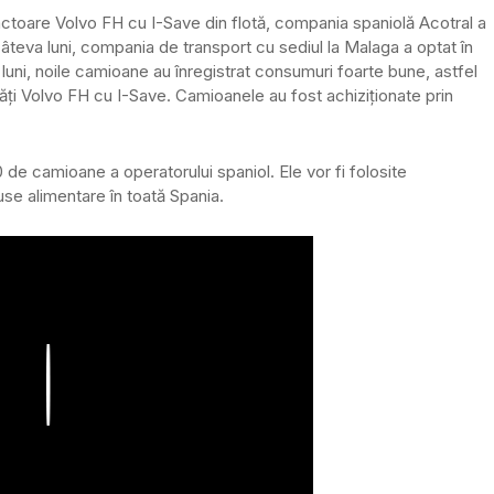
actoare Volvo FH cu I-Save din flotă, compania spaniolă Acotral a
âteva luni, compania de transport cu sediul la Malaga a optat în
luni, noile camioane au înregistrat consumuri foarte bune, astfel
tăți Volvo FH cu I-Save. Camioanele au fost achiziționate prin
0 de camioane a operatorului spaniol. Ele vor fi folosite
use alimentare în toată Spania.
Play