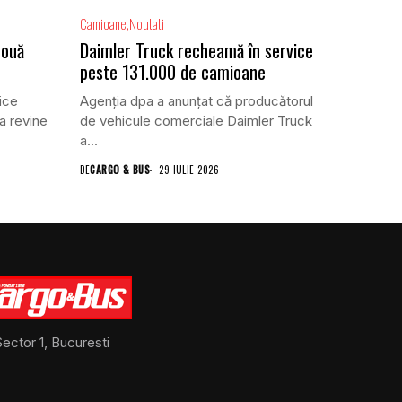
Camioane
Noutati
două
Daimler Truck recheamă în service
peste 131.000 de camioane
ice
Agenția dpa a anunțat că producătorul
a revine
de vehicule comerciale Daimler Truck
a...
DE
CARGO & BUS
29 IULIE 2026
ector 1, Bucuresti