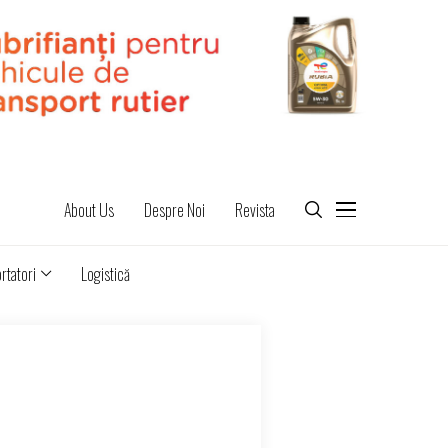
About Us
Despre Noi
Revista
rtatori
Logistică