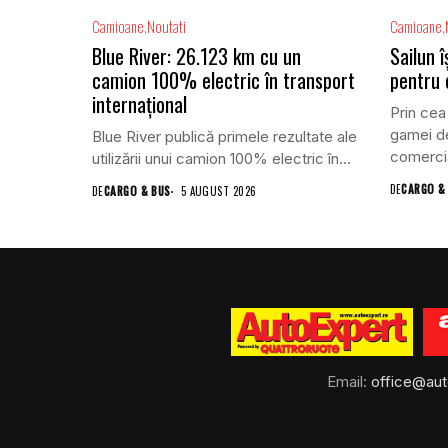
Camioane
Noutati
Camioane
Blue River: 26.123 km cu un
Sailun 
camion 100% electric în transport
pentru
internațional
Prin cea
gamei de
Blue River publică primele rezultate ale
comercia
utilizării unui camion 100% electric în...
DE
CARGO &
DE
CARGO & BUS
5 AUGUST 2026
Email:
office@aut