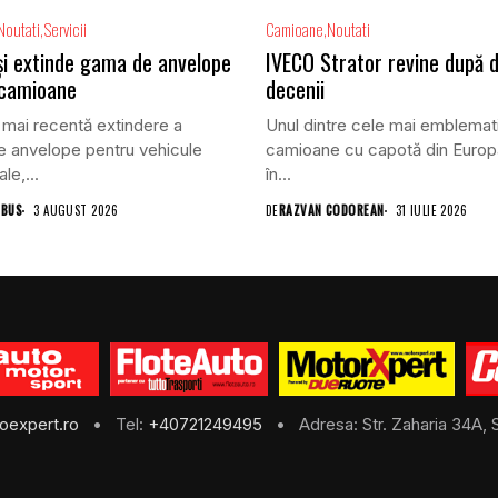
Noutati
Servicii
Camioane
Noutati
își extinde gama de anvelope
IVECO Strator revine după 
 camioane
decenii
 mai recentă extindere a
Unul dintre cele mai emblemat
 anvelope pentru vehicule
camioane cu capotă din Europ
le,...
în...
 BUS
3 AUGUST 2026
DE
RAZVAN CODOREAN
31 IULIE 2026
oexpert.ro
• Tel:
+40721249495
• Adresa: Str. Zaharia 34A, S