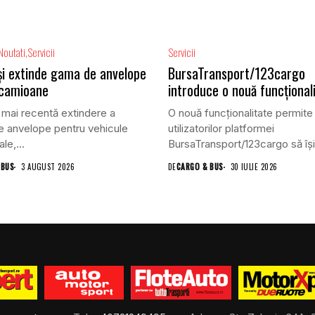
Noutati
Servicii
Servicii
își extinde gama de anvelope
BursaTransport/123cargo
 camioane
introduce o nouă funcțional
 mai recentă extindere a
O nouă funcționalitate permite
 anvelope pentru vehicule
utilizatorilor platformei
le,...
BursaTransport/123cargo să își
evalueze partenerii după...
 BUS
3 AUGUST 2026
DE
CARGO & BUS
30 IULIE 2026