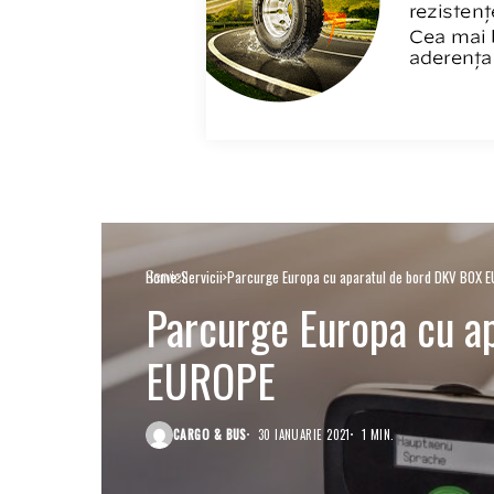
Servicii
Home
Servicii
Parcurge Europa cu aparatul de bord DKV BOX 
Parcurge Europa cu a
EUROPE
CARGO & BUS
30 IANUARIE 2021
1 MIN.