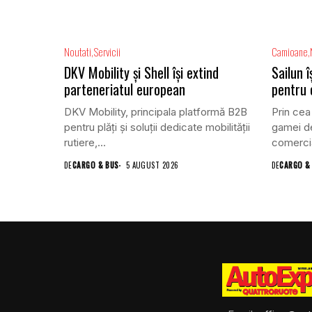
Noutati
Servicii
Camioane
DKV Mobility și Shell își extind
Sailun 
parteneriatul european
pentru
DKV Mobility, principala platformă B2B
Prin cea
pentru plăți și soluții dedicate mobilității
gamei de
rutiere,...
comercia
DE
CARGO & BUS
5 AUGUST 2026
DE
CARGO &