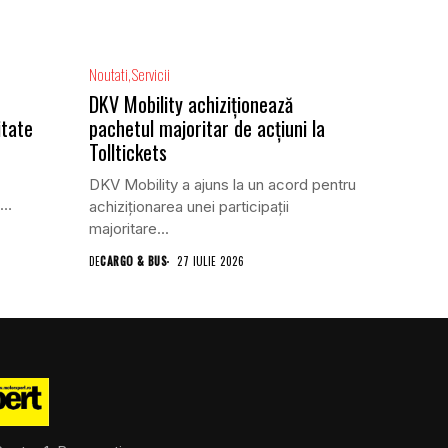
Noutati
Servicii
DKV Mobility achiziționează
itate
pachetul majoritar de acțiuni la
Tolltickets
DKV Mobility a ajuns la un acord pentru
achiziționarea unei participații
majoritare...
DE
CARGO & BUS
27 IULIE 2026