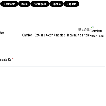
Germania
Italia
Portugalia
Spania
Ungaria
URMĂTOR
der
Camion 10x4 sau 4x2? Ambele și încă multe altele
Marcate Cu
*