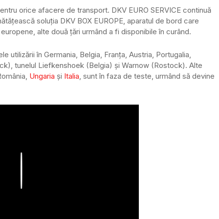
ă pentru orice afacere de transport. DKV EURO SERVICE continuă
bunătățească soluția DKV BOX EUROPE, aparatul de bord care
uropene, alte două țări urmând a fi disponibile în curând.
tilizării în Germania, Belgia, Franța, Austria, Portugalia,
beck), tunelul Liefkenshoek (Belgia) și Warnow (Rostock). Alte
 România,
Ungaria
și
Italia
, sunt în faza de teste, urmând să devine
Play