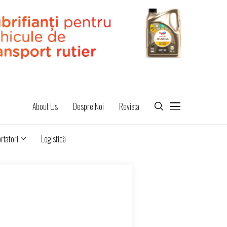
About Us
Despre Noi
Revista
rtatori
Logistică