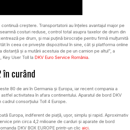
 continuă creștere. Transportatorii au înțeles avantajul major pe
seamnă costuri reduse, control total asupra taxelor de drum din
entrează pe drum, și mai puțină birocrație pentru firmă mulțumită
tât în ceea ce privește dispozitivul în sine, cât și platforma online
a distanță și a mutării acestuia de pe un camion pe altul”, a
, Key User Toll la
DKV Euro Service România
.
2 în curând
peste 80 de ani în Germania și Europa, iar recent compania a
 astfel activitatea în afara continentului. Aparatul de bord DKV
adrul consorțiului Toll 4 Europe.
tă Europa, indiferent de piață, ușor, simplu și rapid. Aproximativ
ervice prin circa 4,2 milioane de carduri și aparate de bord
și comanda DKV BOX EUROPE printr-un clic
aici
.