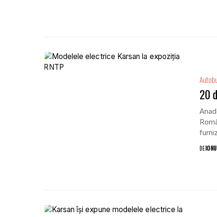
Autob
20 d
Anado
Român
furni
DE
IONU