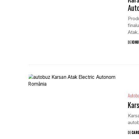
Aut
Produ
final
Atak.
DE
IONU
Autob
Kars
Karsa
autob
DE
CAR