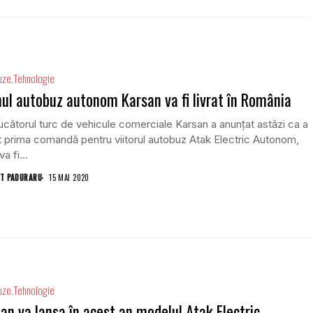
uze
Tehnologie
ul autobuz autonom Karsan va fi livrat în România
cătorul turc de vehicule comerciale Karsan a anunțat astăzi ca a
t prima comandă pentru viitorul autobuz Atak Electric Autonom,
a fi...
T PADURARU
15 MAI 2020
uze
Tehnologie
an va lansa în acest an modelul Atak Electric