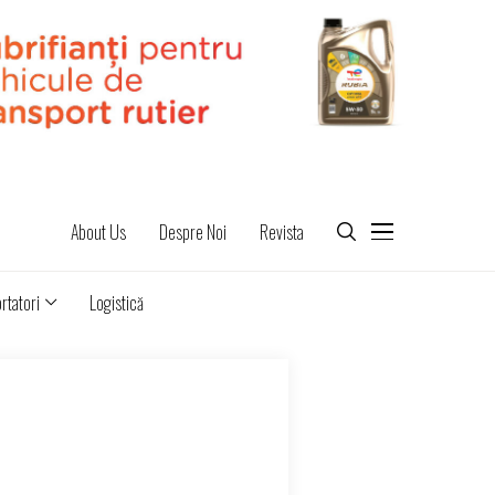
About Us
Despre Noi
Revista
rtatori
Logistică