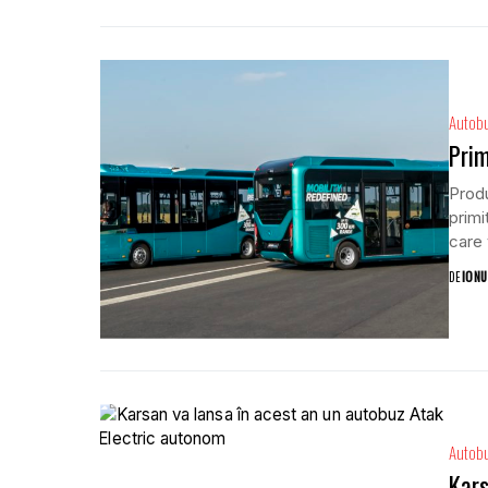
Autob
Prim
Produ
primi
care v
DE
IONU
Autob
Kars