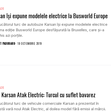
uze
an își expune modelele electrice la Busworld Europe
cătorul turc de autobuze Karsan își expune modelele electrice
ima ediție Busworld Europe desfășurată la Bruxelles, care și-a
is azi porțile.
T PADURARU
18 OCTOMBRIE 2019
uze
 Karsan Atak Electric: Turcul cu suflet bavarez
cătorul turc de vehicule comerciale Karsan a prezentat în
tă vară noul Atak Electric, al doilea model fără emisii al mărcii.