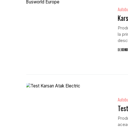
Autob
Kars
Produ
la pr
desch
DE
IONU
Autob
Test
Produ
aceas