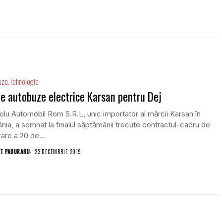
uze
Tehnologie
e autobuze electrice Karsan pentru Dej
lu Automobil Rom S.R.L, unic importator al mărcii Karsan în
ia, a semnat la finalul săptămânii trecute contractul-cadru de
zare a 20 de...
T PADURARU
23 DECEMBRIE 2019