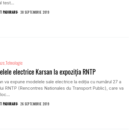
l test...
T PADURARU
30 SEPTEMBRIE 2019
uze
Tehnologie
lele electrice Karsan la expoziția RNTP
n va expune modelele sale electrice la ediția cu numărul 27 a
lui RNTP (Rencontres Nationales du Transport Public), care va
loc...
T PADURARU
26 SEPTEMBRIE 2019