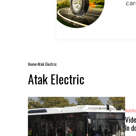
Home
Atak Electric
Atak Electric
Autob
Vide
în d