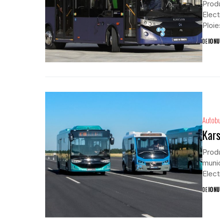
Prod
Electr
Ploie
DE
IONU
Autob
Kars
Produ
munic
Elect
DE
IONU