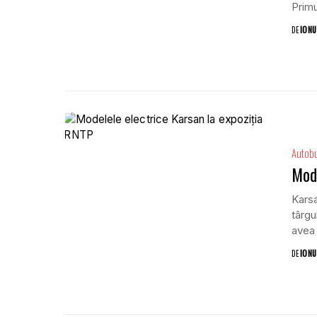
Primu
DE
IONU
Autob
Mode
Karsa
târgu
avea 
DE
IONU