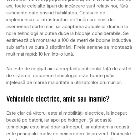
ani, toate celelalte tipuri de încărcare sunt relativ noi, fără
suficiente date privind fiabilitatea. Costurile de
implementare a infrastructurii de încărcare sunt de
asemenea foarte mari, iar adaptarea actualelor drumuri la
noile tehnologii ar putea duce la blocaje considerabile. Se
estimează că montarea a 100 de metri de bobine inductive
sub asfalt va dura 3 săptămâni. Firele aeriene se montează
mult mai rapid: 10 km într-o lună.
Nu este de neglijat nici acceptanța publicului față de astfel
de sisteme, deoarece tehnologie este foarte puțin
înțeleasă de marea majoritate a utilizatorilor drumurilor.
Vehiculele electrice, amic sau inamic?
Este clar că viitorul este al mobilității electrice, la început
bazată pe baterii, iar apoi pe hidrogen. Și această
tehnologie este însă doar la început, iar autonomia redusă
este principalul motiv de neîncredere în prezent. Drumurile