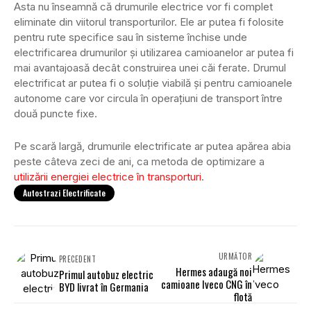
Asta nu înseamnă că drumurile electrice vor fi complet
eliminate din viitorul transporturilor. Ele ar putea fi folosite
pentru rute specifice sau în sisteme închise unde
electrificarea drumurilor și utilizarea camioanelor ar putea fi
mai avantajoasă decât construirea unei căi ferate. Drumul
electrificat ar putea fi o soluție viabilă și pentru camioanele
autonome care vor circula în operațiuni de transport între
două puncte fixe.
Pe scară largă, drumurile electrificate ar putea apărea abia
peste câteva zeci de ani, ca metoda de optimizare a
utilizării energiei electrice în transporturi
.
Autostrazi Electrificate
URMĂTOR
PRECEDENT
Hermes adaugă noi
Primul autobuz electric
camioane Iveco CNG în
BYD livrat în Germania
flotă