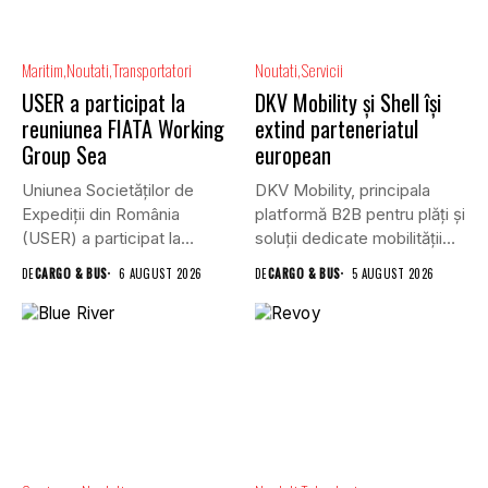
Maritim
Noutati
Transportatori
Noutati
Servicii
USER a participat la
DKV Mobility și Shell își
reuniunea FIATA Working
extind parteneriatul
Group Sea
european
Uniunea Societăților de
DKV Mobility, principala
Expediții din România
platformă B2B pentru plăți și
(USER) a participat la
soluții dedicate mobilității
reuniunea online...
rutiere,...
DE
CARGO & BUS
6 AUGUST 2026
DE
CARGO & BUS
5 AUGUST 2026