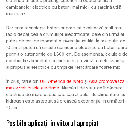
electrice ar putea prelungi autonomia operațională a
camioanelor electrice cu baterii mai mici, cu sarcină utilă
mai mare.
Dar cum tehnologia bateriilor pare că evoluează mult mai
rapid decât cea a drumurilor electrificate, cele din urmă ar
putea deveni pe moment o investiție inutilă. În mai puțin de
10 ani ar putea să circule camioane electrice cu baterii care
permit o autonomie de 1.600 km. De asemenea, celulele de
combustie alimentate cu hidrogen prezintă marele avantaj
al propulsiei electrice cu timpi de reîncărcare foarte mici.
În plus, țările din
UE
,
America de Nord
și
Asia
promovează
masiv
vehiculele
electrice
. Numărul de stații de încărcare
electrice de mare capacitate sau al celor de alimentare cu
hidrogen este așteptat să crească exponențial în următorii
10 ani.
Posibile aplicații în viitorul apropiat