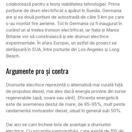
colaborează pentru a testa viabilitatea tehnologiei. Prima
porțiune de drum electrificat a apărut în Suedia. Germania
are și ea două porțiuni de autostradă de câte 5 km pe care
s-au montat fire aeriene. Tot în Germania va fi inaugurat în
curând un al treilea tronson electrificat, iar Italia și Marea
Britanie vor să construiască și ele drumuri electrice
experimentale. În afara Europei, un astfel de proiect se
defășoară în SUA, între porturile din Los Angeles și Long
Beach.
Argumente pro și contra
Drumurile electrice reprezintă o alternativă mai curată față
de propulsia diesel, mai ales dacă energia provine din surse
regenerabile (apă, soare sau vânt). Eficiența energetică
este de asemenea destul de mare, de 85-95%, mult peste
randamentul motoarelor diesel, situat în general sub 50%.
Dar aici se cam încheie lista de avantaje a drumurilor
electrice. Cu excepția pantografului, care există de 100 de