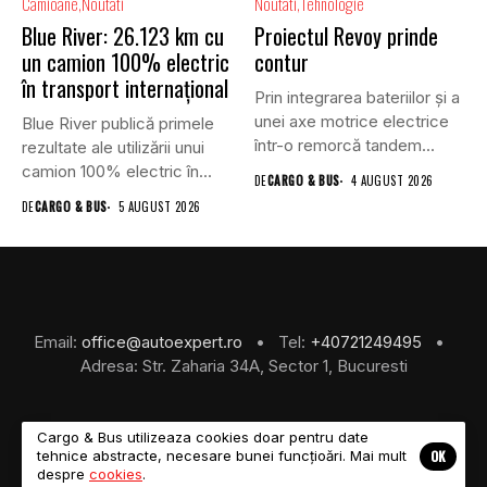
Camioane
Noutati
Noutati
Tehnologie
Blue River: 26.123 km cu
Proiectul Revoy prinde
un camion 100% electric
contur
în transport internațional
Prin integrarea bateriilor și a
unei axe motrice electrice
Blue River publică primele
într-o remorcă tandem...
rezultate ale utilizării unui
camion 100% electric în...
DE
CARGO & BUS
4 AUGUST 2026
DE
CARGO & BUS
5 AUGUST 2026
Email:
office@autoexpert.ro
• Tel:
+40721249495
•
Adresa: Str. Zaharia 34A, Sector 1, Bucuresti
Cargo & Bus utilizeaza cookies doar pentru date
OK
tehnice abstracte, necesare bunei funcțioări. Mai mult
©2026 Cargo & Bus
despre
cookies
.
About Us
Despre Noi
Revista