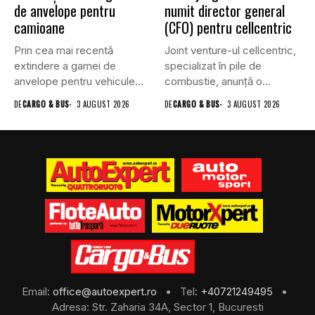
de anvelope pentru
numit director general
camioane
(CFO) pentru cellcentric
Prin cea mai recentă
Joint venture-ul cellcentric,
extindere a gamei de
specializat în pile de
anvelope pentru vehicule
combustie, anunță o
comerciale,...
schimbare în...
DE
CARGO & BUS
3 AUGUST 2026
DE
CARGO & BUS
3 AUGUST 2026
Email:
office@autoexpert.ro
• Tel:
+40721249495
•
Adresa: Str. Zaharia 34A, Sector 1, Bucuresti