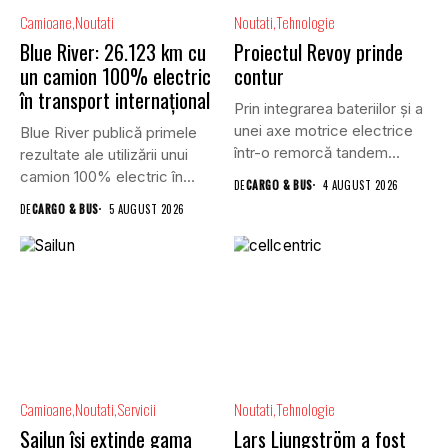
Camioane
Noutati
Noutati
Tehnologie
Blue River: 26.123 km cu
Proiectul Revoy prinde
un camion 100% electric
contur
în transport internațional
Prin integrarea bateriilor și a
unei axe motrice electrice
Blue River publică primele
într-o remorcă tandem...
rezultate ale utilizării unui
camion 100% electric în...
DE
CARGO & BUS
4 AUGUST 2026
DE
CARGO & BUS
5 AUGUST 2026
Camioane
Noutati
Servicii
Noutati
Tehnologie
Sailun își extinde gama
Lars Ljungström a fost