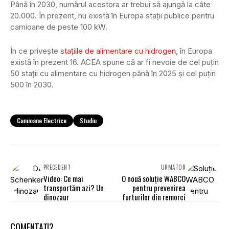
Până în 2030, numărul acestora ar trebui să ajungă la câte
20.000. În prezent, nu există în Europa stații publice pentru
camioane de peste 100 kW.
În ce privește
stațiile de alimentare cu hidrogen
, în Europa
există în prezent 16. ACEA spune că ar fi nevoie de cel puțin
50 stații cu alimentare cu hidrogen până în 2025 și cel puțin
500 în 2030.
Camioane Electrice
Studiu
PRECEDENT
URMĂTOR
Video: Ce mai
O nouă soluție WABCO
transportăm azi? Un
pentru prevenirea
dinozaur
furturilor din remorci
COMENTAȚI?