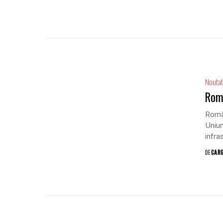
Noutat
Româ
Român
Uniun
infra
DE
CAR