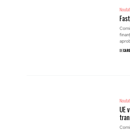
Noutat
Fast
Comis
finan
aprob
DE
CAR
Noutat
UE v
tran
Comis