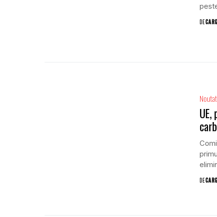
peste
DE
CAR
Noutat
UE, 
carb
Comis
primu
elimin
DE
CAR