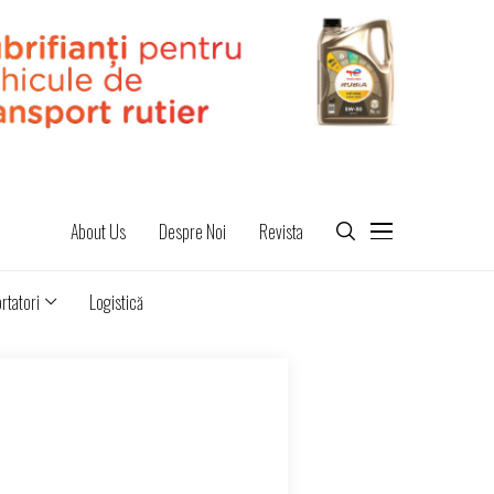
About Us
Despre Noi
Revista
rtatori
Logistică