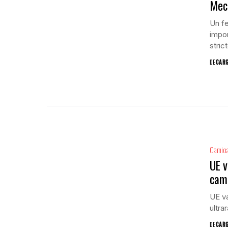
Meca
Un fe
impor
strict
DE
CAR
Camio
UE v
cam
UE va
ultra
DE
CAR