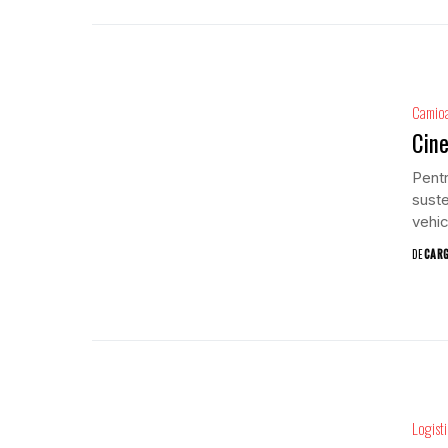
Camio
Cine
Pentr
suste
vehic
DE
CAR
Logist