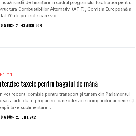
o nouă rundă de finanțare în cadrul programului Facilitatea pentru
structura Combustibililor Alternativi (AFIF), Comisia Europeană a
tat 70 de proiecte care vor...
GO & BUS
2 DECEMBRIE 2025
Noutati
nterzice taxele pentru bagajul de mână
un vot recent, comisia pentru transport și turism din Parlamentul
ean a adoptat o propunere care interzice companiilor aeriene să
apă taxe suplimentare...
GO & BUS
29 IUNIE 2025