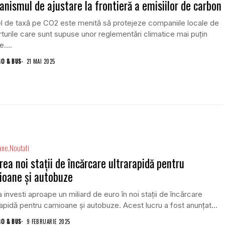
nismul de ajustare la frontieră a emisiilor de carbon
l de taxă pe CO2 este menită să protejeze companiile locale de
turile care sunt supuse unor reglementări climatice mai puțin
e....
GO & BUS
21 MAI 2025
ane
Noutati
rea noi stații de încărcare ultrarapidă pentru
ioane și autobuze
 investi aproape un miliard de euro în noi stații de încărcare
rapidă pentru camioane și autobuze. Acest lucru a fost anunțat...
GO & BUS
9 FEBRUARIE 2025