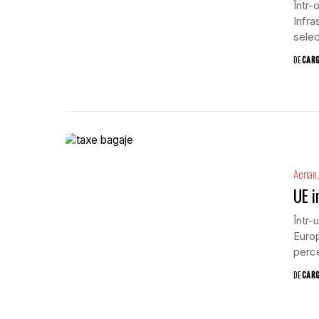
Într-
Infra
selec
DE
CAR
Aerian
UE i
Într-
Europ
perce
DE
CAR