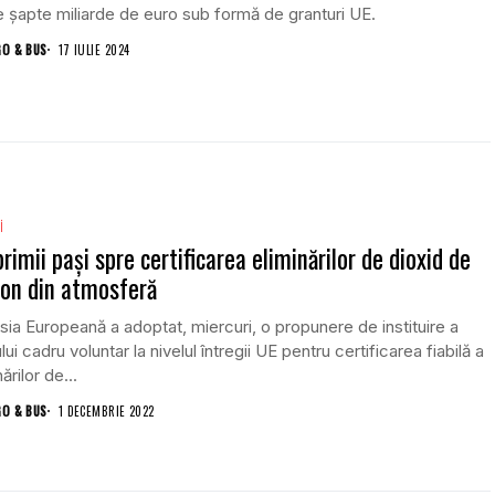
 şapte miliarde de euro sub formă de granturi UE.
GO & BUS
17 IULIE 2024
i
primii paşi spre certificarea eliminărilor de dioxid de
on din atmosferă
ia Europeană a adoptat, miercuri, o propunere de instituire a
lui cadru voluntar la nivelul întregii UE pentru certificarea fiabilă a
ărilor de...
GO & BUS
1 DECEMBRIE 2022