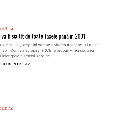
ane
Noutati
 va fi scutit de toate taxele până în 2031
u a stimula şi a sprijini competitivitatea transportului rutier
nabil, Comisia Europeană (CE) a propus vineri scutirea
ulelor grele cu emisii zero de...
GO & BUS
27 IUNIE 2025
ică
Noutati