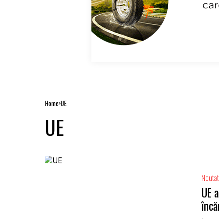
Home
UE
UE
Noutat
UE a
încă