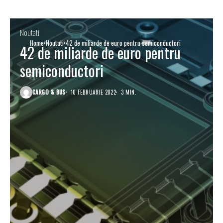
Noutati
Home
Noutati
42 de miliarde de euro pentru semiconductori
42 de miliarde de euro pentru
semiconductori
CARGO & BUS
10 FEBRUARIE 2022
3 MIN.