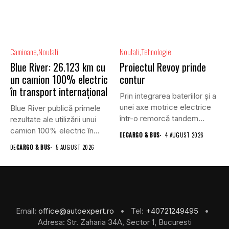
Camioane
Noutati
Noutati
Tehnologie
Blue River: 26.123 km cu
Proiectul Revoy prinde
un camion 100% electric
contur
în transport internațional
Prin integrarea bateriilor și a
unei axe motrice electrice
Blue River publică primele
într-o remorcă tandem...
rezultate ale utilizării unui
camion 100% electric în...
DE
CARGO & BUS
4 AUGUST 2026
DE
CARGO & BUS
5 AUGUST 2026
Email:
office@autoexpert.ro
• Tel:
+40721249495
•
Adresa: Str. Zaharia 34A, Sector 1, Bucuresti