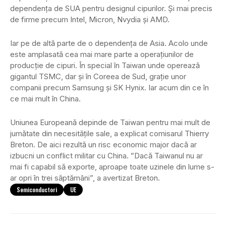
dependenţa de SUA pentru designul cipurilor. Și mai precis
de firme precum Intel, Micron, Nvydia şi AMD.
Iar pe de altă parte de o dependenţa de Asia. Acolo unde
este amplasată cea mai mare parte a operaţiunilor de
producţie de cipuri. În special în Taiwan unde operează
gigantul TSMC, dar şi în Coreea de Sud, graţie unor
companii precum Samsung şi SK Hynix. Iar acum din ce în
ce mai mult în China.
Uniunea Europeană depinde de Taiwan pentru mai mult de
jumătate din necesităţile sale, a explicat comisarul Thierry
Breton. De aici rezultă un risc economic major dacă ar
izbucni un conflict militar cu China. ”Dacă Taiwanul nu ar
mai fi capabil să exporte, aproape toate uzinele din lume s-
ar opri în trei săptămâni”, a avertizat Breton.
Semiconductori
UE