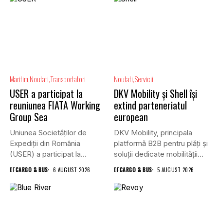
Maritim
Noutati
Transportatori
Noutati
Servicii
USER a participat la
DKV Mobility și Shell își
reuniunea FIATA Working
extind parteneriatul
Group Sea
european
Uniunea Societăților de
DKV Mobility, principala
Expediții din România
platformă B2B pentru plăți și
(USER) a participat la
soluții dedicate mobilității
reuniunea online...
rutiere,...
DE
CARGO & BUS
6 AUGUST 2026
DE
CARGO & BUS
5 AUGUST 2026