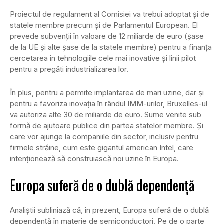
Proiectul de regulament al Comisiei va trebui adoptat şi de
statele membre precum şi de Parlamentul European. El
prevede subvenţii în valoare de 12 miliarde de euro (şase
de la UE şi alte şase de la statele membre) pentru a finanţa
cercetarea în tehnologiile cele mai inovative şi linii pilot
pentru a pregăti industrializarea lor.
În plus, pentru a permite implantarea de mari uzine, dar şi
pentru a favoriza inovaţia în rândul IMM-urilor, Bruxelles-ul
va autoriza alte 30 de miliarde de euro. Sume venite sub
formă de ajutoare publice din partea statelor membre. Și
care vor ajunge la companiile din sector, inclusiv pentru
firmele străine, cum este gigantul american Intel, care
intenţionează să construiască noi uzine în Europa.
Europa suferă de o dublă dependență
Analiştii subliniază că, în prezent, Europa suferă de o dublă
dependenţă în materie de semiconductori. Pe de o parte