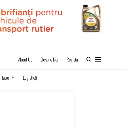
About Us
Despre Noi
Revista
rtatori
Logistică