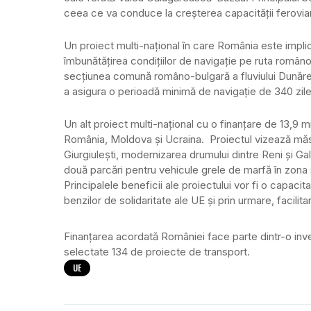
ceea ce va conduce la creșterea capacității feroviare 
Un proiect multi-național în care România este impli
îmbunătățirea condițiilor de navigație pe ruta româno
secțiunea comună româno-bulgară a fluviului Dunărea 
a asigura o perioadă minimă de navigație de 340 zile
Un alt proiect multi-național cu o finanțare de 13,9 m
România, Moldova și Ucraina. Proiectul vizează măsur
Giurgiulești, modernizarea drumului dintre Reni și Gala
două parcări pentru vehicule grele de marfă în zona
Principalele beneficii ale proiectului vor fi o capacit
benzilor de solidaritate ale UE și prin urmare, facilita
Finanțarea acordată României face parte dintr-o inv
selectate 134 de proiecte de transport.
UE