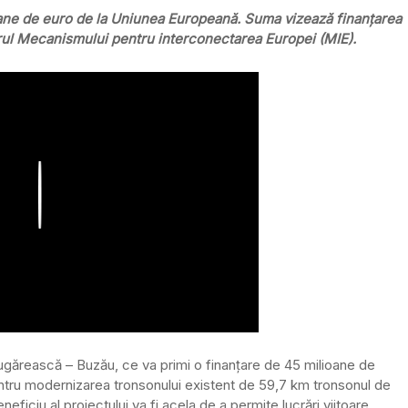
oane de euro de la Uniunea Europeană. Suma vizează finanțarea
drul Mecanismului pentru interconectarea Europei (MIE).
Play
Călugărească – Buzău, ce va primi o finanțare de 45 milioane de
pentru modernizarea tronsonului existent de 59,7 km tronsonul de
ficiu al proiectului va fi acela de a permite lucrări viitoare,