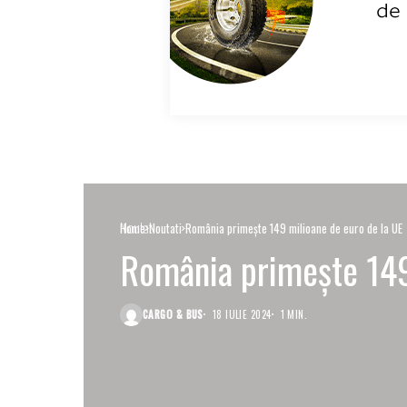
Noutati
Home
Noutati
România primește 149 milioane de euro de la UE
România primește 149
CARGO & BUS
18 IULIE 2024
1 MIN.