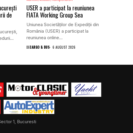
ucurești
USER a participat la reuniunea
rii de
FIATA Working Group Sea
Uniunea Societăților de Expediții din
România (USER) a participat la
ucureşti,
reuniunea online...
urii...
DE
CARGO & BUS
6 AUGUST 2026
ector 1, Bucuresti