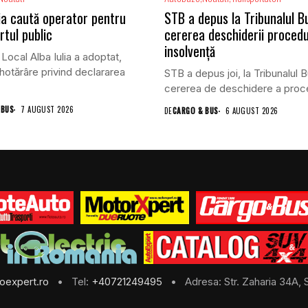
lia caută operator pentru
STB a depus la Tribunalul B
rtul public
cererea deschiderii procedu
insolvență
 Local Alba Iulia a adoptat,
 hotărâre privind declararea
STB a depus joi, la Tribunalul B
cererea de deschidere a proced
 BUS
7 AUGUST 2026
DE
CARGO & BUS
6 AUGUST 2026
oexpert.ro
• Tel:
+40721249495
• Adresa: Str. Zaharia 34A, S