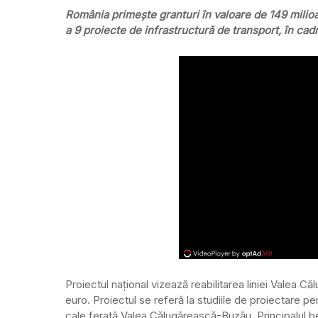
România primește granturi în valoare de 149 mili
a 9 proiecte de infrastructură de transport, în ca
Proiectul național vizează reabilitarea liniei Valea 
euro. Proiectul se referă la studiile de proiectare 
cale ferată Valea Călugărească-Buzău. Principalul bene