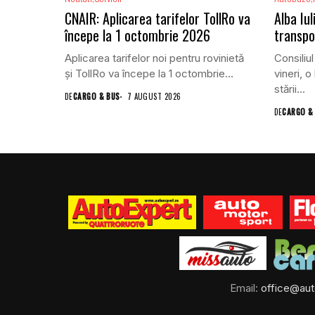
CNAIR: Aplicarea tarifelor TollRo va
Alba Iu
începe la 1 octombrie 2026
transpo
Aplicarea tarifelor noi pentru rovinietă
Consiliul
și TollRo va începe la 1 octombrie...
vineri, o
stării...
DE
CARGO & BUS
7 AUGUST 2026
DE
CARGO &
Email:
office@aut