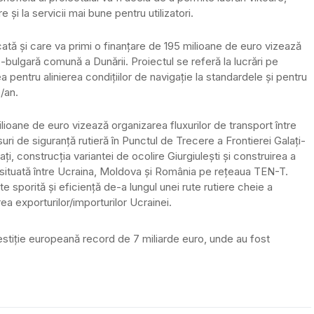
și la servicii mai bune pentru utilizatori.
cată și care va primi o finanțare de 195 milioane de euro vizează
-bulgară comună a Dunării. Proiectul se referă la lucrări pe
pentru alinierea condițiilor de navigație la standardele și pentru
/an.
ilioane de euro vizează organizarea fluxurilor de transport între
i de siguranță rutieră în Punctul de Trecere a Frontierei Galați-
ți, construcția variantei de ocolire Giurgiulești și construirea a
 situată între Ucraina, Moldova și România pe rețeaua TEN-T.
ate sporită și eficiență de-a lungul unei rute rutiere cheie a
rea exporturilor/importurilor Ucrainei.
estiție europeană record de 7 miliarde euro, unde au fost