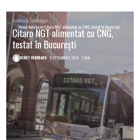
Autobuze
Tehnologie
Home
Autobuze
Citaro NGT alimentat cu CNG, testat în Bucureşti
Citaro NGT alimentat cu CNG,
testat în Bucureşti
IONUT PADURARU
3 OCTOMBRIE 2018
2 MIN.