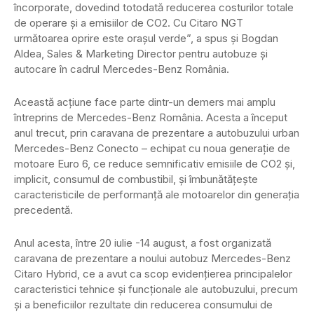
încorporate, dovedind totodată reducerea costurilor totale
de operare şi a emisiilor de CO2. Cu Citaro NGT
următoarea oprire este oraşul verde”, a spus și Bogdan
Aldea, Sales & Marketing Director pentru autobuze şi
autocare în cadrul Mercedes-Benz România.
Această acţiune face parte dintr-un demers mai amplu
întreprins de Mercedes-Benz România. Acesta a început
anul trecut, prin caravana de prezentare a autobuzului urban
Mercedes-Benz Conecto – echipat cu noua generaţie de
motoare Euro 6, ce reduce semnificativ emisiile de CO2 şi,
implicit, consumul de combustibil, şi îmbunătăţeşte
caracteristicile de performanță ale motoarelor din generaţia
precedentă.
Anul acesta, între 20 iulie -14 august, a fost organizată
caravana de prezentare a noului autobuz Mercedes-Benz
Citaro Hybrid, ce a avut ca scop evidenţierea principalelor
caracteristici tehnice şi funcţionale ale autobuzului, precum
şi a beneficiilor rezultate din reducerea consumului de