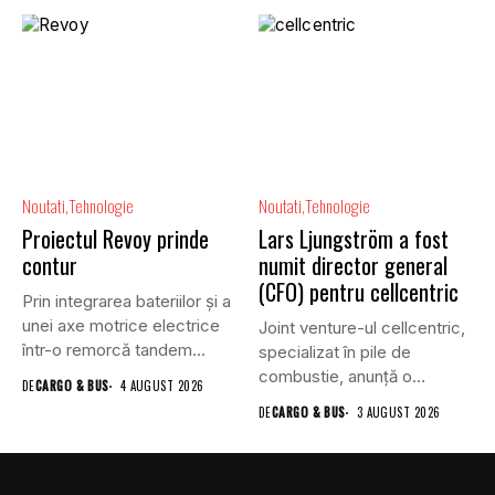
Noutati
Tehnologie
Noutati
Tehnologie
Proiectul Revoy prinde
Lars Ljungström a fost
contur
numit director general
(CFO) pentru cellcentric
Prin integrarea bateriilor și a
unei axe motrice electrice
Joint venture-ul cellcentric,
într-o remorcă tandem...
specializat în pile de
combustie, anunță o
DE
CARGO & BUS
4 AUGUST 2026
schimbare în...
DE
CARGO & BUS
3 AUGUST 2026