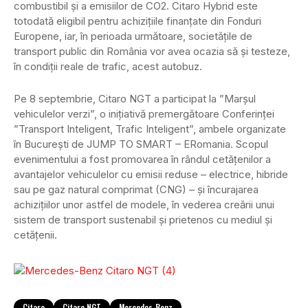
combustibil şi a emisiilor de CO2. Citaro Hybrid este
totodată eligibil pentru achiziţiile finanţate din Fonduri
Europene, iar, în perioada următoare, societăţile de
transport public din România vor avea ocazia să şi testeze,
în condiţii reale de trafic, acest autobuz.
Pe 8 septembrie, Citaro NGT a participat la ”Marșul
vehiculelor verzi”, o inițiativă premergătoare Conferinței
”Transport Inteligent, Trafic Inteligent”, ambele organizate
în Bucureşti de JUMP TO SMART – ERomania. Scopul
evenimentului a fost promovarea în rândul cetăţenilor a
avantajelor vehiculelor cu emisii reduse – electrice, hibride
sau pe gaz natural comprimat (CNG) – şi încurajarea
achiziţiilor unor astfel de modele, în vederea creării unui
sistem de transport sustenabil și prietenos cu mediul și
cetățenii.
Citaro
Citaro NGT
Mercedes-Benz