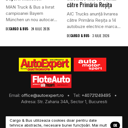
către Primăria Reșița
MAN Truck & Bus a livrat
campioanei Bayern
AIC Trucks anunță livrarea
München un nou autocar...
către Primăria Reșița a 14
autobuze electrice marca...
DE
CARGO & BUS
24 IULIE 2026
DE
CARGO & BUS
3 IULIE 2026
Email:
office@autoexpert.ro
• Tel:
+40721249495
•
Adresa: Str. Zaharia 34A, Sector 1, Bucuresti
Cargo & Bus utilizeaza cookies doar pentru date
OK
tehnice abstracte, necesare bunei funcțioări. Mai mult
©2026 Cargo & Bus