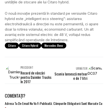
unitățile de stocare ale lui Citaro hybrid.
O nouă inovație prezentă în standard pe versiunile Citaro
hybrid este „intelligent eco steering”: asistarea
electrohidraulică a direcției nu este permanentă, ci apare
doar la rotirea volanului, economisind carburant. Un alt
avantaj este sistemul electric de 48 V, voltajul redus
simplificând operațiunile de întreținere.
Citaro
Citaro Hybrid
Mercedes-Benz
PRECEDENT
URMĂTOR
Record de vânzări
Scania lansează motoar
pentru Daimler Trucks
e de 7 litri
în 2017
COMENTAȚI?
Adresa Ta De Email Nu Va Fi Publicată.
Câmpurile Obligatorii Sunt Marcate Cu