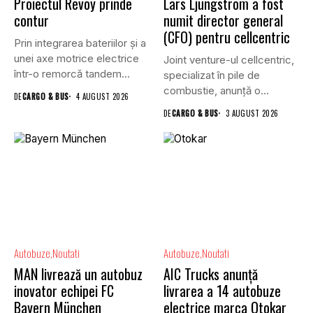
Proiectul Revoy prinde
Lars Ljungström a fost
contur
numit director general
(CFO) pentru cellcentric
Prin integrarea bateriilor și a
unei axe motrice electrice
Joint venture-ul cellcentric,
într-o remorcă tandem...
specializat în pile de
combustie, anunță o
DE
CARGO & BUS
4 AUGUST 2026
schimbare în...
DE
CARGO & BUS
3 AUGUST 2026
Autobuze
Noutati
Autobuze
Noutati
MAN livrează un autobuz
AIC Trucks anunță
inovator echipei FC
livrarea a 14 autobuze
Bayern München
electrice marca Otokar