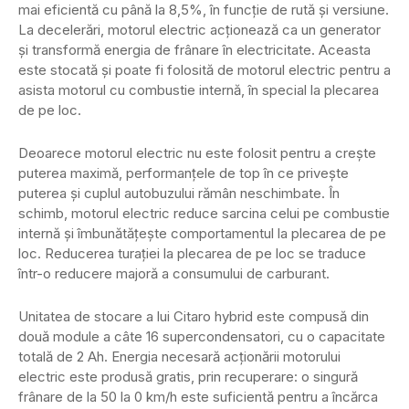
mai eficientă cu până la 8,5%, în funcție de rută și versiune.
La decelerări, motorul electric acționează ca un generator
și transformă energia de frânare în electricitate. Aceasta
este stocată și poate fi folosită de motorul electric pentru a
asista motorul cu combustie internă, în special la plecarea
de pe loc.
Deoarece motorul electric nu este folosit pentru a crește
puterea maximă, performanțele de top în ce privește
puterea și cuplul autobuzului rămân neschimbate. În
schimb, motorul electric reduce sarcina celui pe combustie
internă și îmbunătățește comportamentul la plecarea de pe
loc. Reducerea turației la plecarea de pe loc se traduce
într-o reducere majoră a consumului de carburant.
Unitatea de stocare a lui Citaro hybrid este compusă din
două module a câte 16 supercondensatori, cu o capacitate
totală de 2 Ah. Energia necesară acționării motorului
electric este produsă gratis, prin recuperare: o singură
frânare de la 50 la 0 km/h este suficientă pentru a încărca